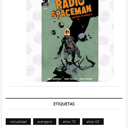
ETIQUETAS
Actualidad
avengers
años 70
años 80