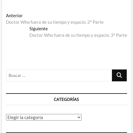
Navegación
Entrada
Anterior
anterior:
Doctor Who fuera de su tiempo y espacio. 2º Parte
de
Entrada
Siguiente
entradas
siguiente:
Doctor Who fuera de su tiempo y espacio. 3º Parte
Buscar
…
CATEGORÍAS
Categorías