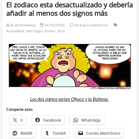
El zodiaco esta desactualizado y debería
añadir al menos dos signos más
Brainstomping
14/12/2010
No hay comentarios
Actualidad
astrología
humor
tiras
Los dos signos serían Ofiuco y la Ballena.
Comparte esto:
X
Facebook
WhatsApp
Reddit
Tumblr
Correo electrónico