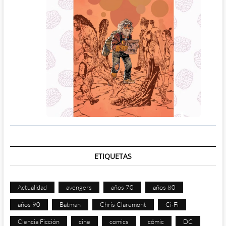
ETIQUETAS
Actualidad
avengers
años 70
años 80
años 90
Batman
Chris Claremont
Ci-Fi
Ciencia Ficción
cine
comics
cómic
DC