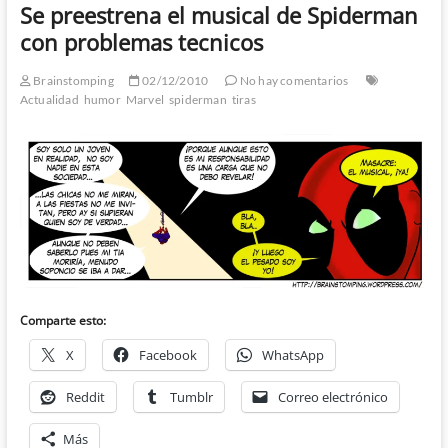
Se preestrena el musical de Spiderman
con problemas tecnicos
Brainstomping
02/12/2010
No hay comentarios
Actualidad
humor
Marvel
spiderman
tiras
Comparte esto:
X
Facebook
WhatsApp
Reddit
Tumblr
Correo electrónico
Más