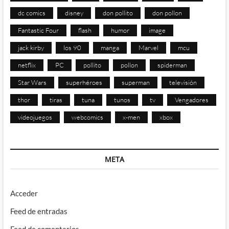
dc comics
disney
don pollito
don pollon
Fantastic Four
flash
humor
image
jack kirby
los 90
manga
Marvel
mcu
netflix
PC
pollito
pollon
spiderman
Star Wars
superhéroes
superman
televisión
thor
tiras
tuna
tunos
tv
Vengadores
videojuegos
webcomics
x-men
xbox
META
Acceder
Feed de entradas
Feed de comentarios