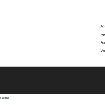
Ac
Fe
Fe
Wo
s su uso.
 Todos los derechos reservados