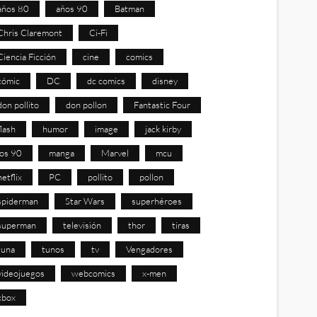
años 80
años 90
Batman
Chris Claremont
Ci-Fi
Ciencia Ficción
cine
comics
cómic
DC
dc comics
disney
don pollito
don pollon
Fantastic Four
flash
humor
image
jack kirby
los 90
manga
Marvel
mcu
netflix
PC
pollito
pollon
spiderman
Star Wars
superhéroes
superman
televisión
thor
tiras
tuna
tunos
tv
Vengadores
videojuegos
webcomics
x-men
xbox