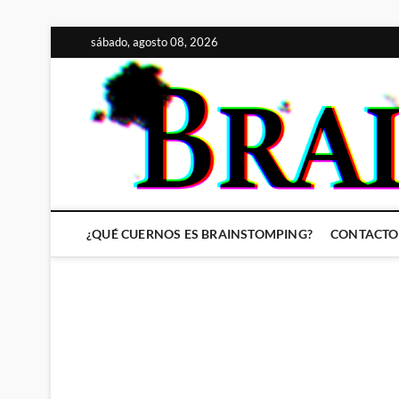
Saltar
sábado, agosto 08, 2026
al
contenido
¿QUÉ CUERNOS ES BRAINSTOMPING?
CONTACTO