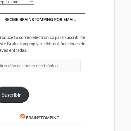
chivos
RECIBE BRAINSTOMPING POR EMAIL
troduce tu correo electrónico para suscribirte
este Brainstomping y recibir notificaciones de
evas entradas.
rección
rreo
ectrónico
Suscribir
BRAINSTOMPING