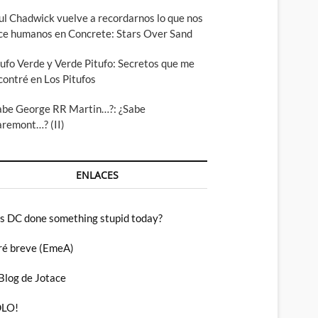
ul Chadwick vuelve a recordarnos lo que nos
ce humanos en Concrete: Stars Over Sand
tufo Verde y Verde Pitufo: Secretos que me
contré en Los Pitufos
abe George RR Martin…?: ¿Sabe
aremont…? (II)
ENLACES
s DC done something stupid today?
ré breve (EmeA)
 Blog de Jotace
LO!