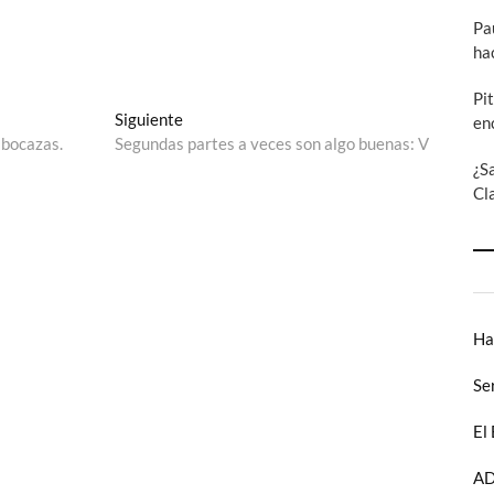
Pa
ha
Pi
Entrada
Siguiente
en
siguiente:
 bocazas.
Segundas partes a veces son algo buenas: V
¿S
Cl
Ha
Se
El
AD