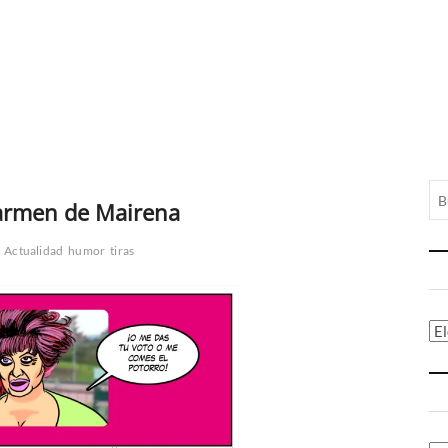
armen de Mairena
Actualidad
humor
tiras
Ca