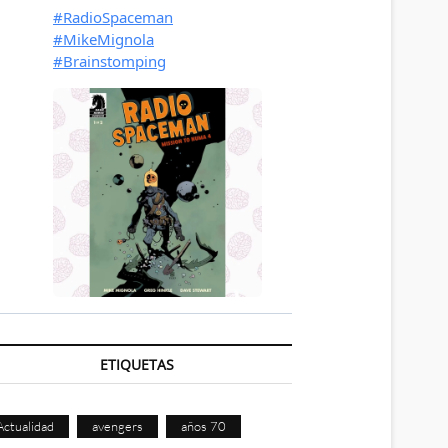
ETIQUETAS
Actualidad
avengers
años 70