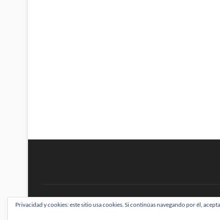
BRAINSTOMPING
Privacidad y cookies: este sitio usa cookies. Si continúas navegando por él, acepta
| Diseñado por:
Theme Freesia
|
WordPress
| ©