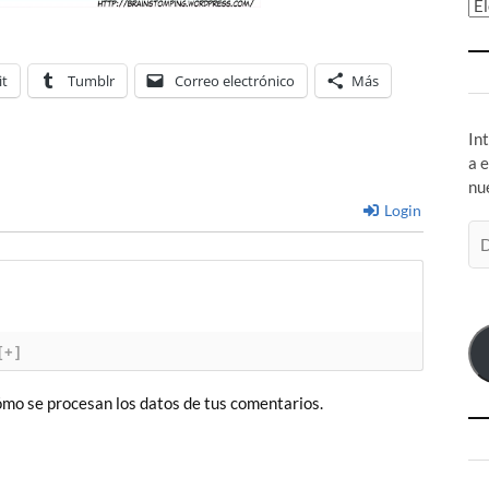
Ar
it
Tumblr
Correo electrónico
Más
In
a 
nu
Login
Di
de
co
el
[+]
mo se procesan los datos de tus comentarios.