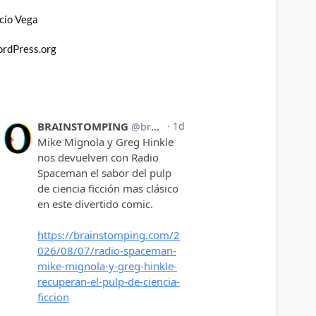
cío Vega
rdPress.org