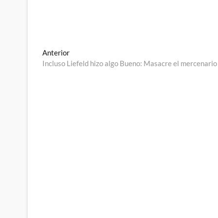
Navegación
Entrada
Anterior
anterior:
Incluso Liefeld hizo algo Bueno: Masacre el mercenario
de
entradas