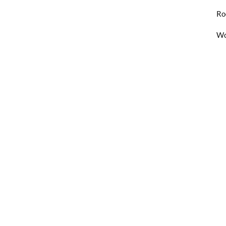
Ro
Wo