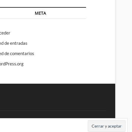
META
ceder
ed de entradas
ed de comentarios
rdPress.org