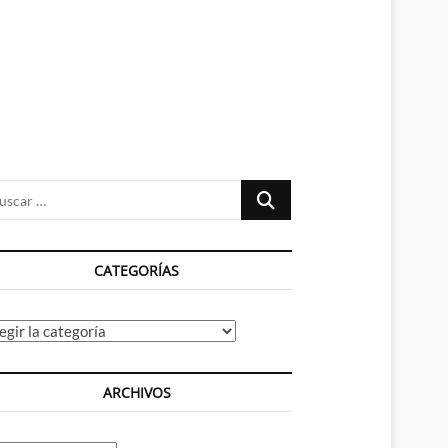
n
ú
Buscar
…
CATEGORÍAS
tegorías
ARCHIVOS