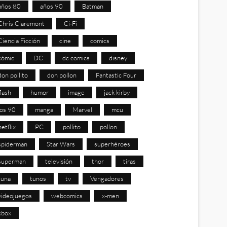
años 80
años 90
Batman
Chris Claremont
Ci-Fi
Ciencia Ficción
cine
comics
cómic
DC
dc comics
disney
don pollito
don pollon
Fantastic Four
flash
humor
image
jack kirby
los 90
manga
Marvel
mcu
netflix
PC
pollito
pollon
spiderman
Star Wars
superhéroes
superman
televisión
thor
tiras
tuna
tunos
tv
Vengadores
videojuegos
webcomics
x-men
xbox