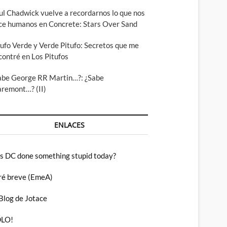
ul Chadwick vuelve a recordarnos lo que nos
ce humanos en Concrete: Stars Over Sand
tufo Verde y Verde Pitufo: Secretos que me
contré en Los Pitufos
abe George RR Martin…?: ¿Sabe
aremont…? (II)
ENLACES
s DC done something stupid today?
ré breve (EmeA)
 Blog de Jotace
LO!