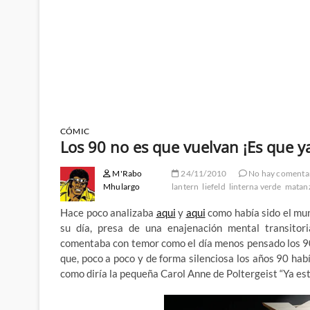
CÓMIC
Los 90 no es que vuelvan ¡Es que ya
M'Rabo
24/11/2010
No hay comenta
Mhulargo
lantern
liefeld
linterna verde
matan
Hace poco analizaba
aqui
y
aqui
como había sido el mun
su día, presa de una enajenación mental transitori
comentaba con temor como el día menos pensado los 90 
que, poco a poco y de forma silenciosa los años 90 hab
como diría la pequeña Carol Anne de Poltergeist “Ya es