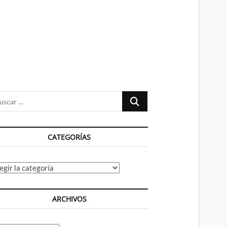
n
ú
Buscar
…
CATEGORÍAS
tegorías
ARCHIVOS