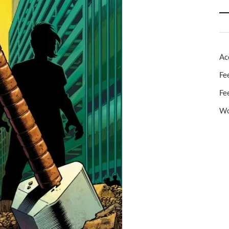
Ac
Fe
Fe
Wo