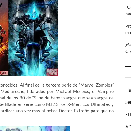
Pa
ha
Pi
en
¿S
Cl
onocidos. Al final de la tercera serie de “Marvel Zombies”
Ha
 Medianoche, liderados por Michael Morbius, el Vampiro
onal de los 90 de “Si he de beber sangre que sea sangre de
Se
 de Blade en serie como M.I.13 los X-Men, Los Ultimates y
ardizar una vez más al pobre Doctor Extraño para que no
El
AD