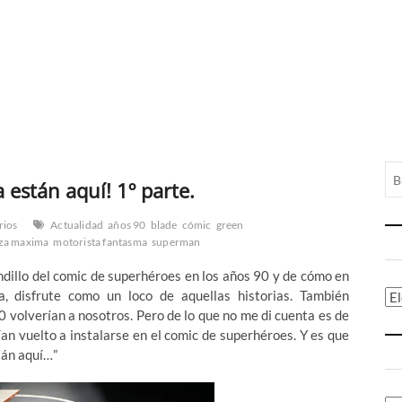
 están aquí! 1º parte.
rios
Actualidad
años 90
blade
cómic
green
za maxima
motorista fantasma
superman
dillo del comic de superhéroes en los años 90 y de cómo en
a, disfrute como un loco de aquellas historias. También
Ca
volverían a nosotros. Pero de lo que no me di cuenta es de
ían vuelto a instalarse en el comic de superhéroes. Y es que
tán aquí…”