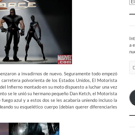
Ar
In
a 
nu
Di
de
comenzaron a invadirnos de nuevo. Seguramente todo empezó
co
 carretera polvorienta de los Estados Unidos, El Motorista
el
del Infierno montado en su moto dispuesto a luchar una vez
Pronto se le unió su hermano pequeño Dan Ketch, el Motorista
 fuego azul y a estos dos se les acabaría uniendo incluso la
eando su esquelético cuerpo (debían querer diferenciarles