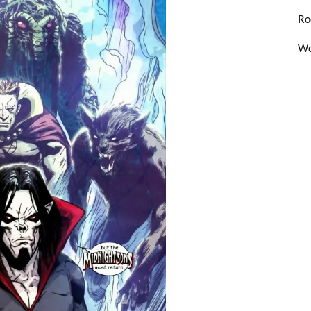
Ro
Wo