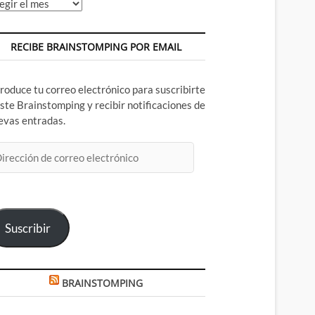
chivos
RECIBE BRAINSTOMPING POR EMAIL
troduce tu correo electrónico para suscribirte
este Brainstomping y recibir notificaciones de
evas entradas.
rección
rreo
ectrónico
Suscribir
BRAINSTOMPING