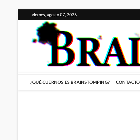
Saltar
viernes, agosto 07, 2026
al
contenido
¿QUÉ CUERNOS ES BRAINSTOMPING?
CONTACTO