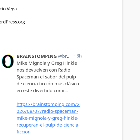
cío Vega
rdPress.org