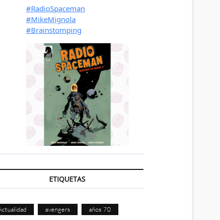
ETIQUETAS
Actualidad
avengers
años 70