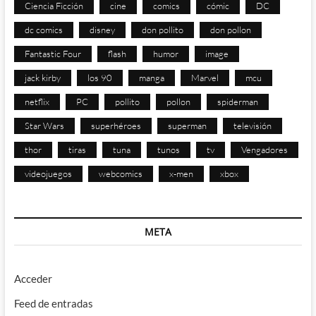
Ciencia Ficción
cine
comics
cómic
DC
dc comics
disney
don pollito
don pollon
Fantastic Four
flash
humor
image
jack kirby
los 90
manga
Marvel
mcu
netflix
PC
pollito
pollon
spiderman
Star Wars
superhéroes
superman
televisión
thor
tiras
tuna
tunos
tv
Vengadores
videojuegos
webcomics
x-men
xbox
META
Acceder
Feed de entradas