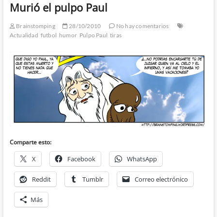
Murió el pulpo Paul
Brainstomping
28/10/2010
No hay comentarios
Actualidad
futbol
humor
Pulpo Paul
tiras
Comparte esto:
X
Facebook
WhatsApp
Reddit
Tumblr
Correo electrónico
Más