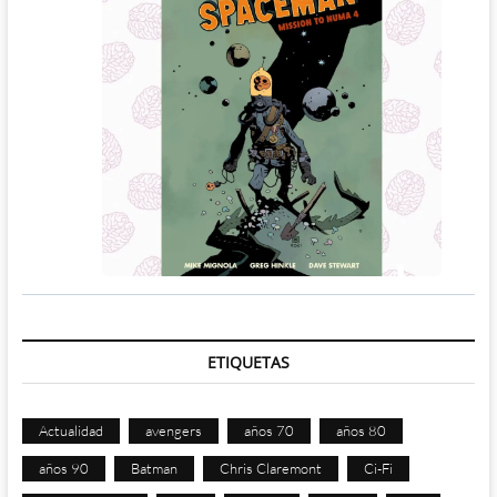
ETIQUETAS
Actualidad
avengers
años 70
años 80
años 90
Batman
Chris Claremont
Ci-Fi