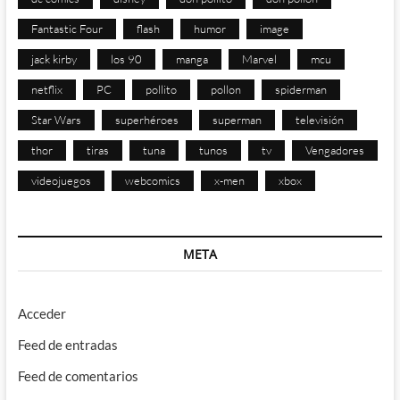
Fantastic Four
flash
humor
image
jack kirby
los 90
manga
Marvel
mcu
netflix
PC
pollito
pollon
spiderman
Star Wars
superhéroes
superman
televisión
thor
tiras
tuna
tunos
tv
Vengadores
videojuegos
webcomics
x-men
xbox
META
Acceder
Feed de entradas
Feed de comentarios