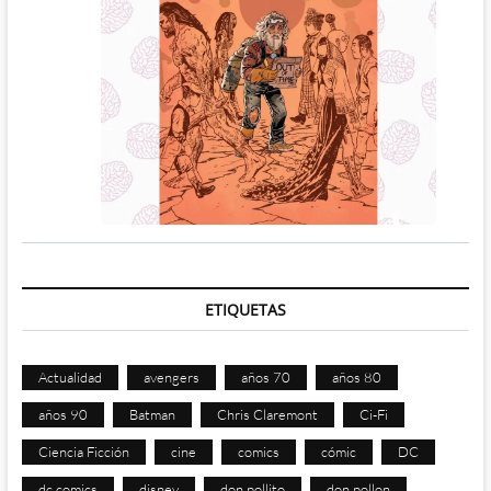
ETIQUETAS
Actualidad
avengers
años 70
años 80
años 90
Batman
Chris Claremont
Ci-Fi
Ciencia Ficción
cine
comics
cómic
DC
dc comics
disney
don pollito
don pollon