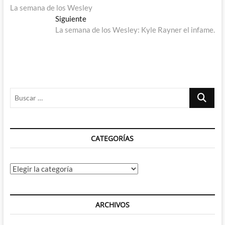
anterior:
La semana de los Wesley
de
Entrada
Siguiente
entradas
siguiente:
La semana de los Wesley: Kyle Rayner el infame.
Buscar
…
CATEGORÍAS
Categorías
ARCHIVOS