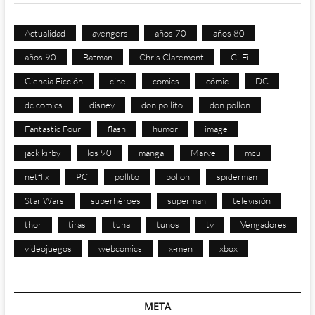
Actualidad
avengers
años 70
años 80
años 90
Batman
Chris Claremont
Ci-Fi
Ciencia Ficción
cine
comics
cómic
DC
dc comics
disney
don pollito
don pollon
Fantastic Four
flash
humor
image
jack kirby
los 90
manga
Marvel
mcu
netflix
PC
pollito
pollon
spiderman
Star Wars
superhéroes
superman
televisión
thor
tiras
tuna
tunos
tv
Vengadores
videojuegos
webcomics
x-men
xbox
META