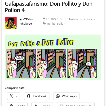
Gafapastafarismo: Don Pollito y Don
Pollon 4
M'Rabo
23/10/2010
No hay comentarios
Mhulargo
pollito
pollon
Comparte esto:
X
Facebook
WhatsApp