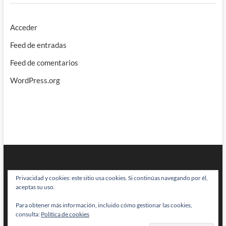
Acceder
Feed de entradas
Feed de comentarios
WordPress.org
Privacidad y cookies: este sitio usa cookies. Si continúas navegando por él,
aceptas su uso.
Para obtener más información, incluido cómo gestionar las cookies,
BRAINSTOMPING
| Diseñado por:
Theme Freesia
|
WordPress
| © Todos
consulta:
Política de cookies
los derechos reservados