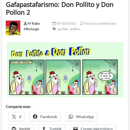
Gafapastafarismo: Don Pollito y Don
Pollon 2
M'Rabo
09/10/2010
No hay comentarios
Mhulargo
pollito
pollon
Comparte esto:
X
Facebook
WhatsApp
Reddit
Tumblr
Correo electrónico