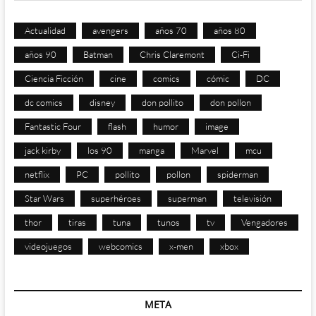
Actualidad
avengers
años 70
años 80
años 90
Batman
Chris Claremont
Ci-Fi
Ciencia Ficción
cine
comics
cómic
DC
dc comics
disney
don pollito
don pollon
Fantastic Four
flash
humor
image
jack kirby
los 90
manga
Marvel
mcu
netflix
PC
pollito
pollon
spiderman
Star Wars
superhéroes
superman
televisión
thor
tiras
tuna
tunos
tv
Vengadores
videojuegos
webcomics
x-men
xbox
META