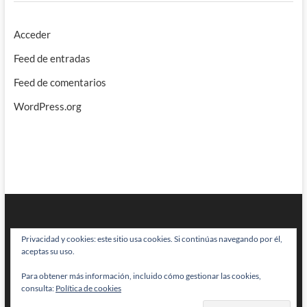
Acceder
Feed de entradas
Feed de comentarios
WordPress.org
Privacidad y cookies: este sitio usa cookies. Si continúas navegando por él,
aceptas su uso.
Para obtener más información, incluido cómo gestionar las cookies,
BRAINSTOMPING
| Diseñado por:
Theme Freesia
|
WordPress
| © Todos
consulta:
Política de cookies
los derechos reservados