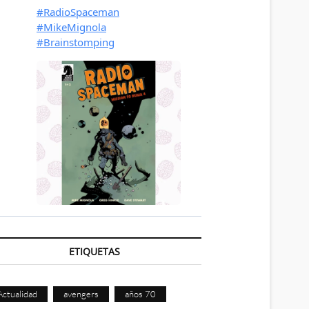
ETIQUETAS
Actualidad
avengers
años 70