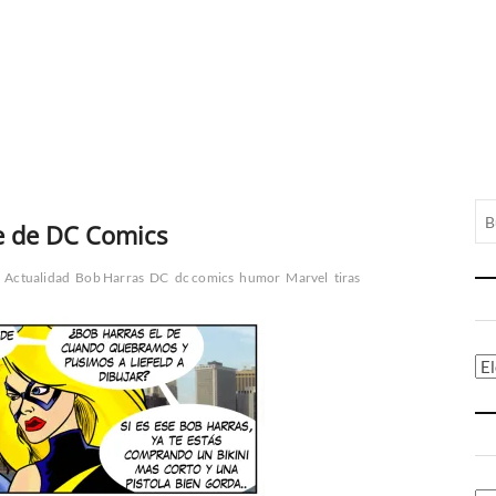
e de DC Comics
Actualidad
Bob Harras
DC
dc comics
humor
Marvel
tiras
Ca