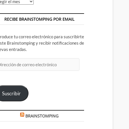
chivos
RECIBE BRAINSTOMPING POR EMAIL
troduce tu correo electrónico para suscribirte
este Brainstomping y recibir notificaciones de
evas entradas.
rección
rreo
ectrónico
Suscribir
BRAINSTOMPING