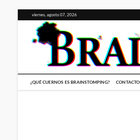
Saltar
viernes, agosto 07, 2026
al
contenido
¿QUÉ CUERNOS ES BRAINSTOMPING?
CONTACTO