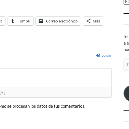
Ar
it
Tumblr
Correo electrónico
Más
In
a 
nu
Login
Di
de
co
el
[+]
mo se procesan los datos de tus comentarios.