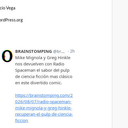
cío Vega
rdPress.org