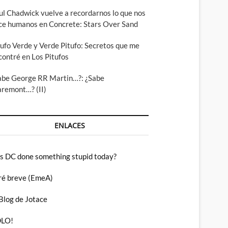
ul Chadwick vuelve a recordarnos lo que nos
ce humanos en Concrete: Stars Over Sand
tufo Verde y Verde Pitufo: Secretos que me
contré en Los Pitufos
abe George RR Martin…?: ¿Sabe
aremont…? (II)
ENLACES
s DC done something stupid today?
ré breve (EmeA)
 Blog de Jotace
LO!