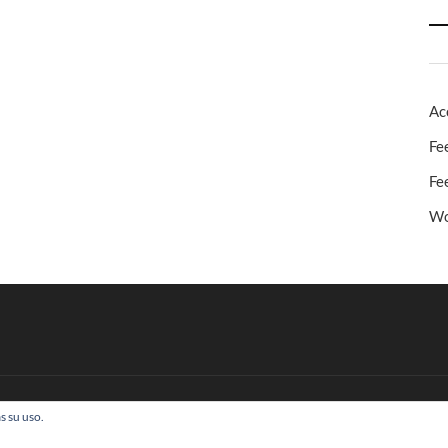
Ac
Fe
Fe
Wo
s su uso.
 Todos los derechos reservados