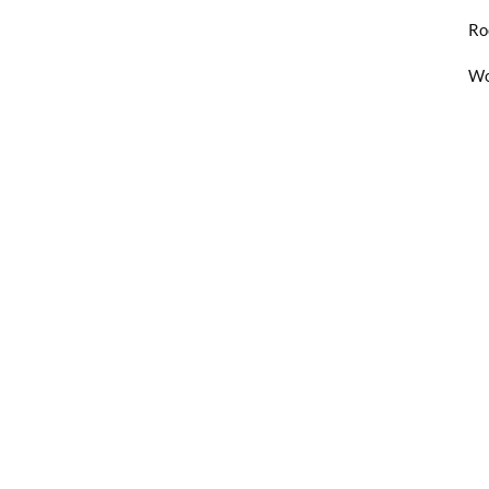
Ro
Wo