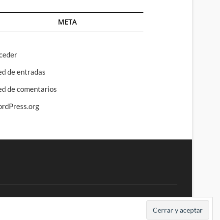
META
ceder
ed de entradas
ed de comentarios
rdPress.org