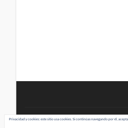
BRAINSTOMPING
Privacidad y cookies: este sitio usa cookies. Si continúas navegando por él, acepta
| Diseñado por:
Theme Freesia
|
WordPress
| ©