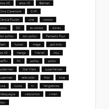
años 80
años 90
Batman
Chris Claremont
Ci-Fi
Ciencia Ficción
cine
comics
cómic
DC
dc comics
disney
don pollito
don pollon
Fantastic Four
flash
humor
image
jack kirby
los 90
manga
Marvel
mcu
netflix
PC
pollito
pollon
spiderman
Star Wars
superhéroes
superman
televisión
thor
tiras
tuna
tunos
tv
Vengadores
videojuegos
webcomics
x-men
xbox