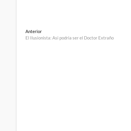
Navegación
Entrada
Anterior
anterior:
El Ilusionista: Asi podria ser el Doctor Extraño
de
entradas