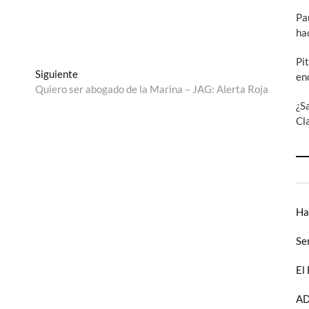
Pa
ha
Pi
Entrada
Siguiente
en
siguiente:
Quiero ser abogado de la Marina – JAG: Alerta Roja
¿S
Cl
Ha
Se
El
AD