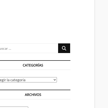
n
ú
Buscar
…
CATEGORÍAS
tegorías
ARCHIVOS