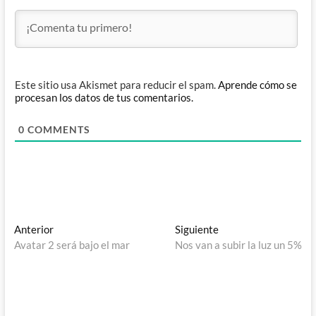
Este sitio usa Akismet para reducir el spam.
Aprende cómo se
procesan los datos de tus comentarios.
0
COMMENTS
Navegación
Entrada
Entrada
Anterior
Siguiente
anterior:
siguiente:
Avatar 2 será bajo el mar
Nos van a subir la luz un 5%
de
entradas