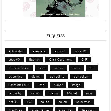
ETIQUETAS
Actualidad
avengers
años 70
años 80
años 90
Batman
Chris Claremont
Ci-Fi
Ciencia Ficción
cine
comics
cómic
DC
dc comics
disney
don pollito
don pollon
Fantastic Four
flash
humor
image
jack kirby
los 90
manga
Marvel
mcu
netflix
PC
pollito
pollon
spiderman
Star Wars
superhéroes
superman
televisión