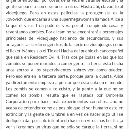
gente se pone a comerse unos a otros. Hasta ahí, clavadito al
videojuego. Pero en estas películas la protagonista es la
Jovovich, que encarna a una supermegawoman llamada Alice a
la que el virus T da poderes y va por ahí rompiendo cosas y
reventando zombies. Por el camino se encontrará a personajes
principales del videojuego haciendo de secundarios, y sus
antagonistas serán engendros de la serie de videojuegos como
el licker, Némesis o el Tío del Hacha del pueblo chicanoespañol
que salía en Resident Evil 4. Tras dos películas en las que los
zombies se ponen morados a comer gente, la tierra esta hecha
unos zorros y los supervivientes sobreviven como pueden.
Pero eso era en la tercera parte, porque para la cuarta, Alice
ya directamente empieza a pensar que esta sola en el mundo.
Los zombis se comen a to cristo, y la gente a la que no se
comen los zombis resulta que es raptada por Umbrella
Corporation para hacer más experimentos con ellos. Uno no
acaba de entender como es posible que el ser humano este en
extinción y la gente de Umbrella en vez de hacer algo útil se
dedique a dar por culo intentando hacer un virus más bestia, ¡a
ver si creamos un virus que no sólo se cargue la tierra, si no