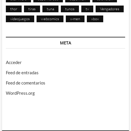
thor
tiras
tuna
tunos
tv
Vengadores
videojuegos
webcomics
x-men
xbox
META
Acceder
Feed de entradas
Feed de comentarios
WordPress.org