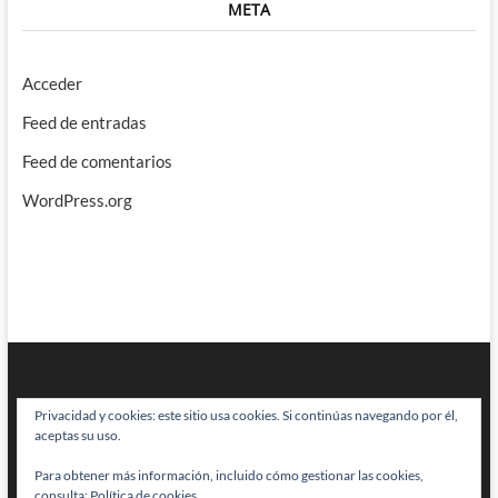
META
Acceder
Feed de entradas
Feed de comentarios
WordPress.org
Privacidad y cookies: este sitio usa cookies. Si continúas navegando por él,
aceptas su uso.
Para obtener más información, incluido cómo gestionar las cookies,
BRAINSTOMPING
| Diseñado por:
Theme Freesia
|
WordPress
| © Todos
consulta:
Política de cookies