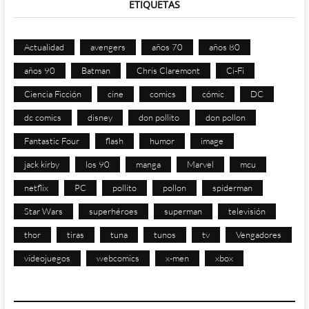
ETIQUETAS
Actualidad
avengers
años 70
años 80
años 90
Batman
Chris Claremont
Ci-Fi
Ciencia Ficción
cine
comics
cómic
DC
dc comics
disney
don pollito
don pollon
Fantastic Four
flash
humor
image
jack kirby
los 90
manga
Marvel
mcu
netflix
PC
pollito
pollon
spiderman
Star Wars
superhéroes
superman
televisión
thor
tiras
tuna
tunos
tv
Vengadores
videojuegos
webcomics
x-men
xbox