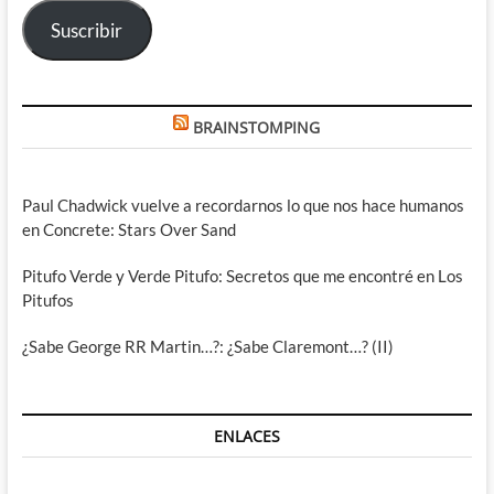
electrónico
Suscribir
BRAINSTOMPING
Paul Chadwick vuelve a recordarnos lo que nos hace humanos
en Concrete: Stars Over Sand
Pitufo Verde y Verde Pitufo: Secretos que me encontré en Los
Pitufos
¿Sabe George RR Martin…?: ¿Sabe Claremont…? (II)
ENLACES