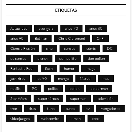
ETIQUETAS
Actualidad
avengers
años 70
años 80
años 90
Batman
Chris Claremont
Ci-Fi
Ciencia Ficción
cine
comics
cómic
DC
dc comics
disney
don pollito
don pollon
Fantastic Four
flash
humor
image
jack kirby
los 90
manga
Marvel
mcu
netflix
PC
pollito
pollon
spiderman
Star Wars
superhéroes
superman
televisión
thor
tiras
tuna
tunos
tv
Vengadores
videojuegos
webcomics
x-men
xbox