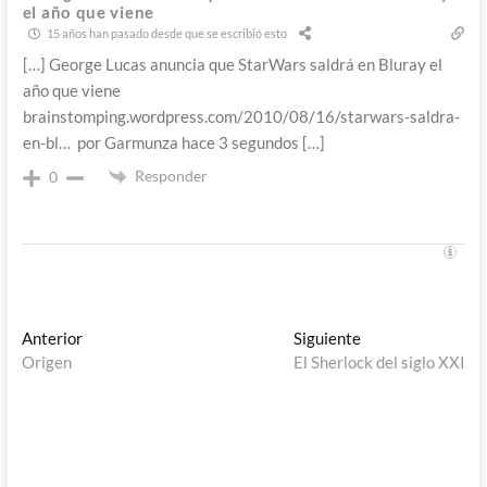
el año que viene
15 años han pasado desde que se escribió esto
[…] George Lucas anuncia que StarWars saldrá en Bluray el
año que viene
brainstomping.wordpress.com/2010/08/16/starwars-saldra-
en-bl… por Garmunza hace 3 segundos […]
Responder
0
Navegación
Entrada
Entrada
Anterior
Siguiente
anterior:
siguiente:
Origen
El Sherlock del siglo XXI
de
entradas