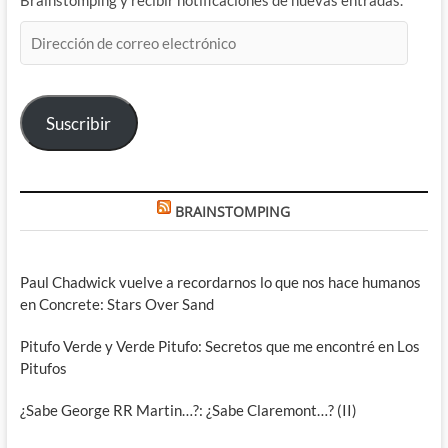
Brainstomping y recibir notificaciones de nuevas entradas.
Dirección
de
correo
electrónico
Suscribir
BRAINSTOMPING
Paul Chadwick vuelve a recordarnos lo que nos hace humanos
en Concrete: Stars Over Sand
Pitufo Verde y Verde Pitufo: Secretos que me encontré en Los
Pitufos
¿Sabe George RR Martin…?: ¿Sabe Claremont…? (II)