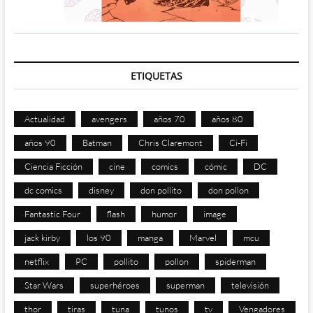
ETIQUETAS
Actualidad
avengers
años 70
años 80
años 90
Batman
Chris Claremont
Ci-Fi
Ciencia Ficción
cine
comics
cómic
DC
dc comics
disney
don pollito
don pollon
Fantastic Four
flash
humor
image
jack kirby
los 90
manga
Marvel
mcu
netflix
PC
pollito
pollon
spiderman
Star Wars
superhéroes
superman
televisión
thor
tiras
tuna
tunos
tv
Vengadores