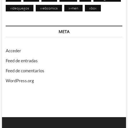
videojuegos
webcomics
x-men
xbox
META
Acceder
Feed de entradas
Feed de comentarios
WordPress.org