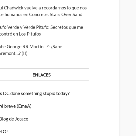
ul Chadwick vuelve a recordarnos lo que nos
ce humanos en Concrete: Stars Over Sand
tufo Verde y Verde Pitufo: Secretos que me
contré en Los Pitufos
abe George RR Martin…?: ¿Sabe
aremont…? (II)
ENLACES
s DC done something stupid today?
ré breve (EmeA)
 Blog de Jotace
LO!