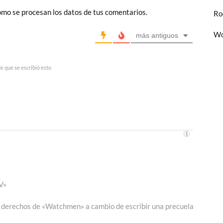
mo se procesan los datos de tus comentarios.
Ro
Wo
más antiguos
 que se escribió esto
V»
os derechos de «Watchmen» a cambio de escribir una precuela