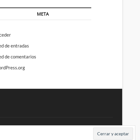
META
ceder
ed de entradas
ed de comentarios
rdPress.org