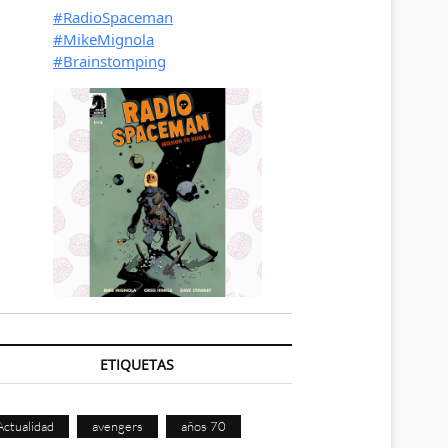
ETIQUETAS
Actualidad
avengers
años 70