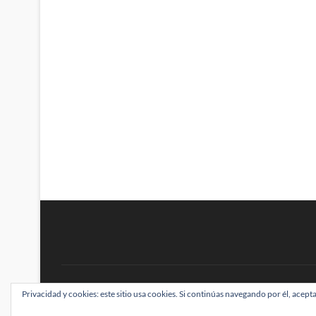
BRAINSTOMPING
Privacidad y cookies: este sitio usa cookies. Si continúas navegando por él, acepta
| Diseñado por:
Theme Freesia
|
WordPress
| ©