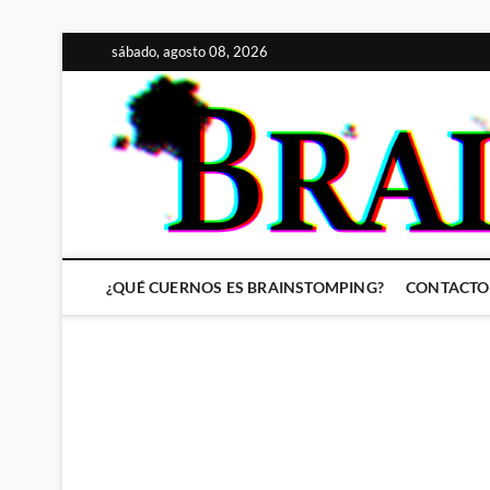
Saltar
sábado, agosto 08, 2026
al
contenido
¿QUÉ CUERNOS ES BRAINSTOMPING?
CONTACTO