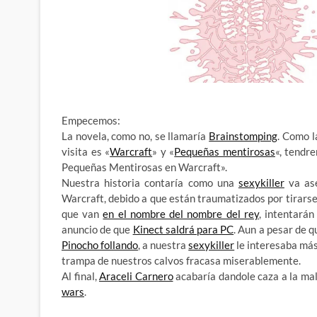
Empecemos:
La novela, como no, se llamaría
Brainstomping
. Como l
visita es «
Warcraft
» y «
Pequeñas mentirosas
«, tendr
Pequeñas Mentirosas en Warcraft».
Nuestra historia contaría como una
sexykiller
va ase
Warcraft, debido a que están traumatizados por tirars
que van
en el nombre del nombre del rey
, intentará
anuncio de que
Kinect saldrá para PC
. Aun a pesar de q
Pinocho follando
, a nuestra
sexykiller
le interesaba má
trampa de nuestros calvos fracasa miserablemente.
Al final,
Araceli Carnero
acabaría dandole caza a la ma
wars
.