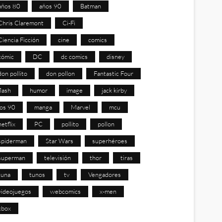
años 80
años 90
Batman
Chris Claremont
Ci-Fi
Ciencia Ficción
cine
comics
cómic
DC
dc comics
disney
don pollito
don pollon
Fantastic Four
flash
humor
image
jack kirby
los 90
manga
Marvel
mcu
netflix
PC
pollito
pollon
spiderman
Star Wars
superhéroes
superman
televisión
thor
tiras
tuna
tunos
tv
Vengadores
videojuegos
webcomics
x-men
xbox