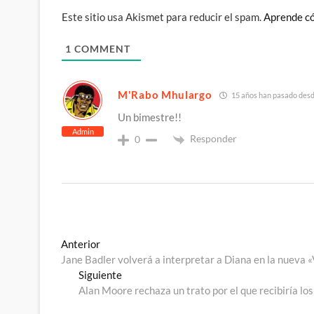
Este sitio usa Akismet para reducir el spam.
Aprende có
1
COMMENT
M'Rabo Mhulargo
15 años han pasado desde
Un bimestre!!
Admin
Responder
0
Navegación
Entrada
Anterior
anterior:
Jane Badler volverá a interpretar a Diana en la nueva «
de
Entrada
Siguiente
entradas
siguiente:
Alan Moore rechaza un trato por el que recibiría l