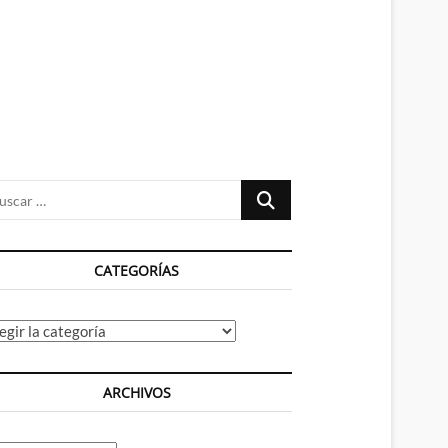
n
ú
Buscar
…
CATEGORÍAS
tegorías
ARCHIVOS