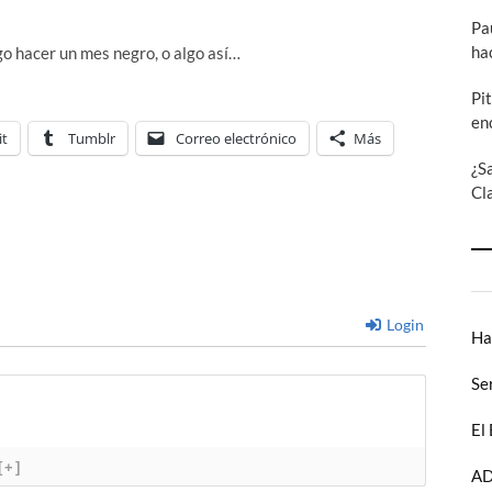
Pa
ha
go hacer un mes negro, o algo así…
Pi
en
it
Tumblr
Correo electrónico
Más
¿S
Cl
Login
Ha
Se
El
[+]
AD