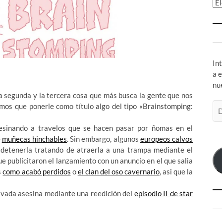
Ar
In
a 
nu
a segunda y la tercera cosa que más busca la gente que nos
Di
emos que ponerle como título algo del tipo «Brainstomping:
de
co
sinando a travelos que se hacen pasar por ñomas en el
el
e
muñecas hinchables
. Sin embargo, algunos
europeos calvos
n detenerla tratando de atraerla a una trampa mediante el
ue publicitaron el lanzamiento con un anuncio en el que salia
s
como acabó perdidos
o
el clan del oso cavernario
, asi que la
lvada asesina mediante una reedición del
episodio II de star