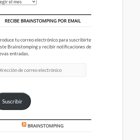
chivos
RECIBE BRAINSTOMPING POR EMAIL
troduce tu correo electrónico para suscribirte
este Brainstomping y recibir notificaciones de
evas entradas.
rección
rreo
ectrónico
Suscribir
BRAINSTOMPING