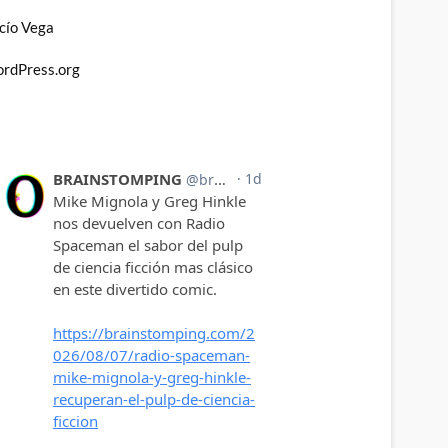
cío Vega
rdPress.org