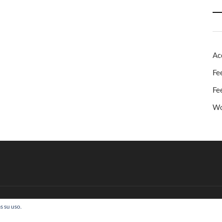
Ac
Fe
Fe
Wo
s su uso.
 Todos los derechos reservados