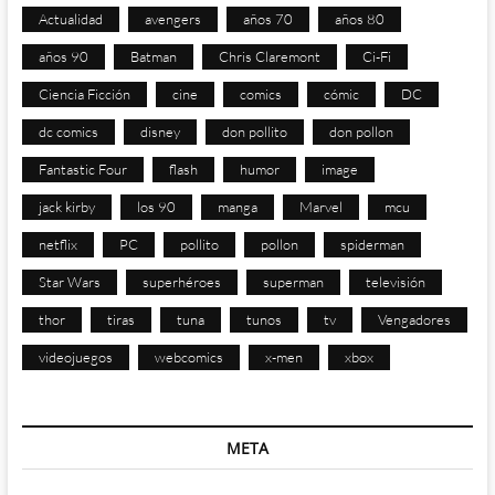
Actualidad
avengers
años 70
años 80
años 90
Batman
Chris Claremont
Ci-Fi
Ciencia Ficción
cine
comics
cómic
DC
dc comics
disney
don pollito
don pollon
Fantastic Four
flash
humor
image
jack kirby
los 90
manga
Marvel
mcu
netflix
PC
pollito
pollon
spiderman
Star Wars
superhéroes
superman
televisión
thor
tiras
tuna
tunos
tv
Vengadores
videojuegos
webcomics
x-men
xbox
META