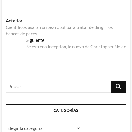
Navegación
Entrada
Anterior
anterior:
Científicos usarán un pez robot para tratar de dirigir los
de
bancos de peces
entradas
Entrada
Siguiente
siguiente:
Se estrena Inception, lo nuevo de Christopher Nolan
Buscar
…
CATEGORÍAS
Categorías