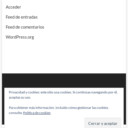
Acceder
Feed de entradas
Feed de comentarios
WordPress.org
Privacidad y cookies: este sitio usa cookies. Si continúas navegando por él,
aceptas su uso.
Para obtener más información, incluido cómo gestionar las cookies,
BRAINSTOMPING
| Diseñado por:
Theme Freesia
|
WordPress
| © Todos
consulta:
Política de cookies
los derechos reservados