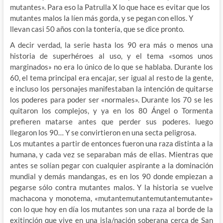
mutantes». Para eso la Patrulla X lo que hace es evitar que los
mutantes malos la líen más gorda, y se pegan con ellos. Y
llevan casi 50 años con la tontería, que se dice pronto.
A decir verdad, la serie hasta los 90 era más o menos una
historia de superhéroes al uso, y el tema «somos unos
marginados» no era lo único de lo que se hablaba. Durante los
60, el tema principal era encajar, ser igual al resto de la gente,
e incluso los personajes manifestaban la intención de quitarse
los poderes para poder ser «normales». Durante los 70 se les
quitaron los complejos, y ya en los 80 Ángel o Tormenta
prefieren matarse antes que perder sus poderes. luego
llegaron los 90… Y se convirtieron en una secta peligrosa.
Los mutantes a partir de entonces fueron una raza distinta a la
humana, y cada vez se separaban más de ellas. Mientras que
antes se solían pegar con cualquier aspirante a la dominación
mundial y demás mandangas, es en los 90 donde empiezan a
pegarse sólo contra mutantes malos. Y la historia se vuelve
machacona y monotema, «mutantemutantemutantemutante»
con lo que hoy en día los mutantes son una raza al borde de la
exitinción que vive en una isla/nación soberana cerca de San