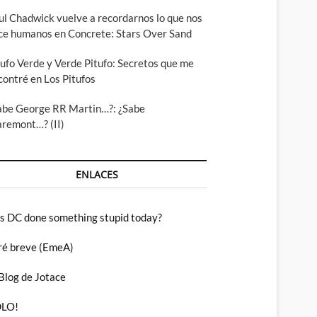
ul Chadwick vuelve a recordarnos lo que nos
ce humanos en Concrete: Stars Over Sand
tufo Verde y Verde Pitufo: Secretos que me
contré en Los Pitufos
abe George RR Martin…?: ¿Sabe
aremont…? (II)
ENLACES
s DC done something stupid today?
ré breve (EmeA)
 Blog de Jotace
LO!