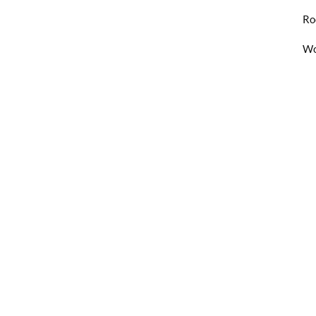
Ro
Wo