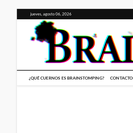
Saltar
jueves, agosto 06, 2026
al
contenido
¿QUÉ CUERNOS ES BRAINSTOMPING?
CONTACTO