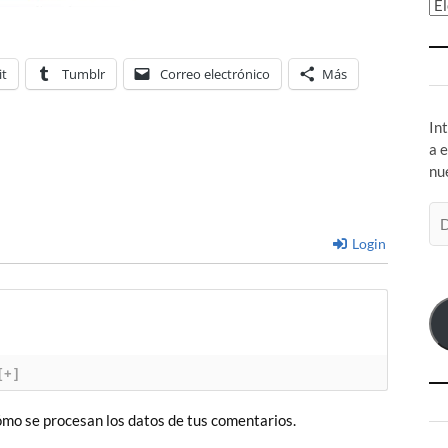
Ar
it
Tumblr
Correo electrónico
Más
In
a 
nu
Di
de
Login
co
el
[+]
mo se procesan los datos de tus comentarios.