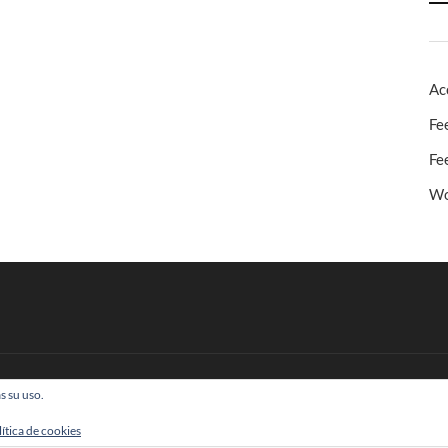
Ac
Fe
Fe
Wo
s su uso.
 Todos los derechos reservados
lítica de cookies