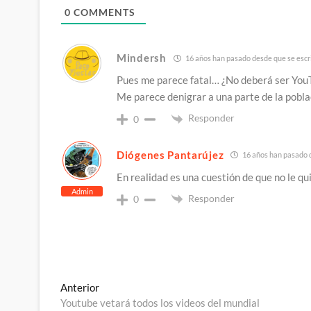
0
COMMENTS
Mindersh
16 años han pasado desde que se escri
Pues me parece fatal… ¿No deberá ser YouT
Me parece denigrar a una parte de la poblac
Responder
0
Diógenes Pantarújez
16 años han pasado d
En realidad es una cuestión de que no le qui
Admin
Responder
0
Navegación
Entrada
Anterior
anterior:
Youtube vetará todos los videos del mundial