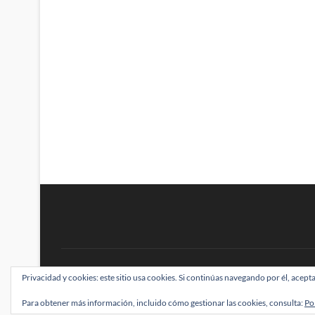
BRAINSTOMPING
Privacidad y cookies: este sitio usa cookies. Si continúas navegando por él, acepta
| Diseñado por:
Theme Freesia
|
WordPress
| ©
Para obtener más información, incluido cómo gestionar las cookies, consulta:
Po