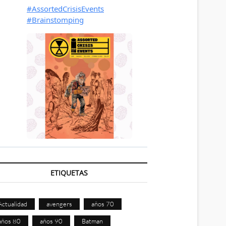
ETIQUETAS
Actualidad
avengers
años 70
años 80
años 90
Batman