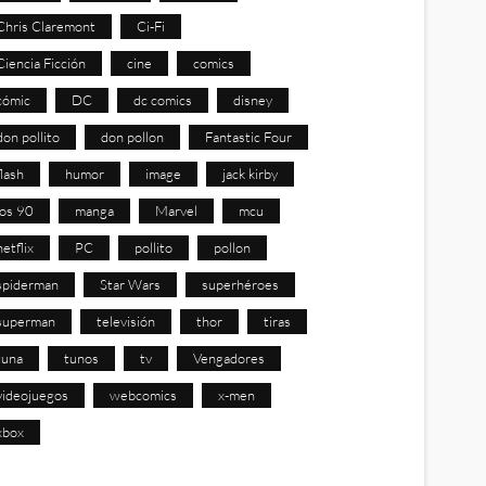
Chris Claremont
Ci-Fi
Ciencia Ficción
cine
comics
cómic
DC
dc comics
disney
don pollito
don pollon
Fantastic Four
flash
humor
image
jack kirby
los 90
manga
Marvel
mcu
netflix
PC
pollito
pollon
spiderman
Star Wars
superhéroes
superman
televisión
thor
tiras
tuna
tunos
tv
Vengadores
videojuegos
webcomics
x-men
xbox