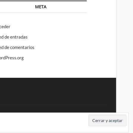
META
ceder
ed de entradas
ed de comentarios
rdPress.org