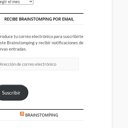
chivos
RECIBE BRAINSTOMPING POR EMAIL
troduce tu correo electrónico para suscribirte
este Brainstomping y recibir notificaciones de
evas entradas.
rección
rreo
ectrónico
Suscribir
BRAINSTOMPING