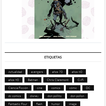
ETIQUETAS
Actualidad
avengers
años 70
años 80
años 90
Batman
Chris Claremont
Ci-Fi
Ciencia Ficción
cine
comics
cómic
DC
dc comics
disney
don pollito
don pollon
Fantastic Four
flash
humor
image