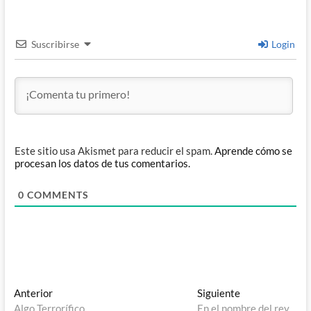
Suscribirse
Login
Este sitio usa Akismet para reducir el spam.
Aprende cómo se
procesan los datos de tus comentarios.
0
COMMENTS
Navegación
Entrada
Entrada
Anterior
Siguiente
anterior:
siguiente:
Algo Terrorífico
En el nombre del rey…