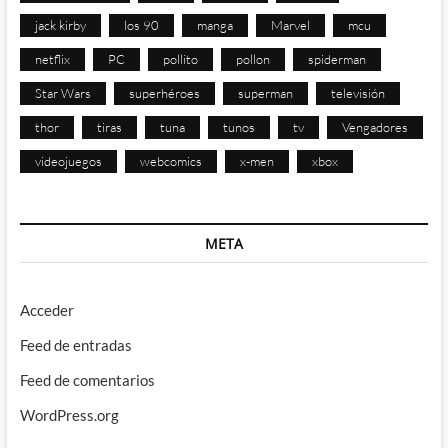
jack kirby
los 90
manga
Marvel
mcu
netflix
PC
pollito
pollon
spiderman
Star Wars
superhéroes
superman
televisión
thor
tiras
tuna
tunos
tv
Vengadores
videojuegos
webcomics
x-men
xbox
META
Acceder
Feed de entradas
Feed de comentarios
WordPress.org