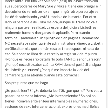
interesante. Por una vez Salander (casi) no lo hace todo con
sus superpoderes de Mary Sue y Mikael tiene que pringar e ir
descubriendo «el misterio» sin que ningún otro personaje se
las dé de sabelotodo y esté tirándole de la manta. Por otro
lado, el personaje de Erika mejora, aunque su trama no va a
ninguna parte en realidad. La escena del juicio a Lisbeth es
realmente buena y dan ganas de aplaudir. Pero cuando
termina… ¿adivinais? Un epílogo de cien páginas. Realmente
NO necesitaba saber quién le administraba el dinero a Lisbeth
en Gibraltar ni a qué alemán rosa se tira después, ni nada de
eso. Salander se libra de la cárcel y arregla su vida. Y punto.
¿Por qué es necesario detallarlo todo TANTO, señor Larsson?
¿Por qué necesito saber cuánta RAM tiene el portátil antiguo
de Lisbeth y el nuevo? ¿Por qué me importa la vida del
camarero que la atiende cuando está borracha?
Son preguntas que me hago.
¿Se puede leer? Sí. ¿Se debería leer? Sí, ¿por qué no? Pero vas a
pasar una semana intensa. ¿Me lo recomiendas? Sólo si no
tienes inconveniente en leer interminables enumeraciones,
sesiones de sexo intergeneracional, expresiones madrileñas