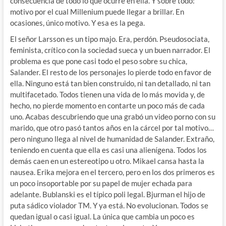
consecuencia de todo lo que ocurre en ella. Y sobre todo:
motivo por el cual Millenium puede llegar a brillar. En
ocasiones, único motivo. Y esa es la pega.
El señor Larsson es un tipo majo. Era, perdón. Pseudosociata,
feminista, crítico con la sociedad sueca y un buen narrador. El
problema es que pone casi todo el peso sobre su chica,
Salander. El resto de los personajes lo pierde todo en favor de
ella. Ninguno está tan bien construido, ni tan detallado, ni tan
multifacetado. Todos tienen una vida de lo más movida y, de
hecho, no pierde momento en contarte un poco más de cada
uno. Acabas descubriendo que una grabó un video porno con su
marido, que otro pasó tantos años en la cárcel por tal motivo…
pero ninguno llega al nivel de humanidad de Salander. Extraño,
teniendo en cuenta que ella es casi una alienígena. Todos los
demás caen en un estereotipo u otro. Mikael cansa hasta la
nausea. Erika mejora en el tercero, pero en los dos primeros es
un poco insoportable por su papel de mujer echada para
adelante. Bublanski es el típico poli legal. Bjurman el hijo de
puta sádico violador TM. Y ya está. No evolucionan. Todos se
quedan igual o casi igual. La única que cambia un poco es