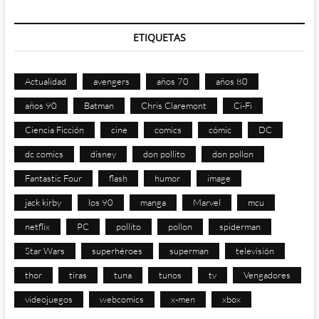
ETIQUETAS
Actualidad
avengers
años 70
años 80
años 90
Batman
Chris Claremont
Ci-Fi
Ciencia Ficción
cine
comics
cómic
DC
dc comics
disney
don pollito
don pollon
Fantastic Four
flash
humor
image
jack kirby
los 90
manga
Marvel
mcu
netflix
PC
pollito
pollon
spiderman
Star Wars
superhéroes
superman
televisión
thor
tiras
tuna
tunos
tv
Vengadores
videojuegos
webcomics
x-men
xbox