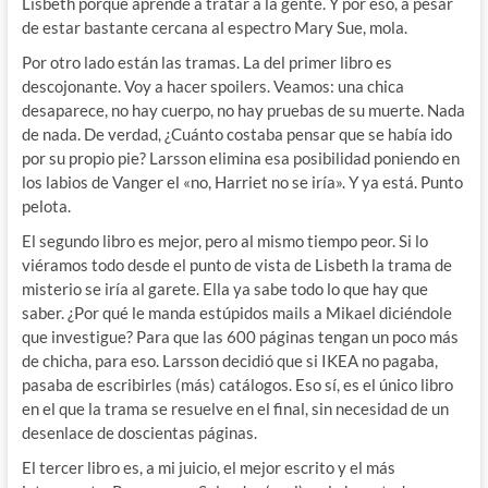
Lisbeth porque aprende a tratar a la gente. Y por eso, a pesar
de estar bastante cercana al espectro Mary Sue, mola.
Por otro lado están las tramas. La del primer libro es
descojonante. Voy a hacer spoilers. Veamos: una chica
desaparece, no hay cuerpo, no hay pruebas de su muerte. Nada
de nada. De verdad, ¿Cuánto costaba pensar que se había ido
por su propio pie? Larsson elimina esa posibilidad poniendo en
los labios de Vanger el «no, Harriet no se iría». Y ya está. Punto
pelota.
El segundo libro es mejor, pero al mismo tiempo peor. Si lo
viéramos todo desde el punto de vista de Lisbeth la trama de
misterio se iría al garete. Ella ya sabe todo lo que hay que
saber. ¿Por qué le manda estúpidos mails a Mikael diciéndole
que investigue? Para que las 600 páginas tengan un poco más
de chicha, para eso. Larsson decidió que si IKEA no pagaba,
pasaba de escribirles (más) catálogos. Eso sí, es el único libro
en el que la trama se resuelve en el final, sin necesidad de un
desenlace de doscientas páginas.
El tercer libro es, a mi juicio, el mejor escrito y el más