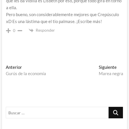
que les da vidilla es Lisbeth por eso, porque todo gira en torno
a ella.
Pero bueno, son considerablemente mejores que Crepúsculo
xD Es una lástima que el tio palmase. ¡Escribe más!
Responder
0
Navegación
Entrada
Entra
Anterior
Siguiente
anterior:
siguie
Gurús de la economía
Marea negra
de
entradas
Buscar
…