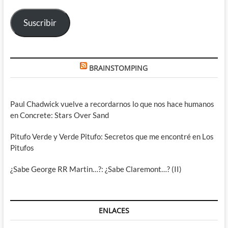
electrónico
Suscribir
BRAINSTOMPING
Paul Chadwick vuelve a recordarnos lo que nos hace humanos
en Concrete: Stars Over Sand
Pitufo Verde y Verde Pitufo: Secretos que me encontré en Los
Pitufos
¿Sabe George RR Martin…?: ¿Sabe Claremont…? (II)
ENLACES