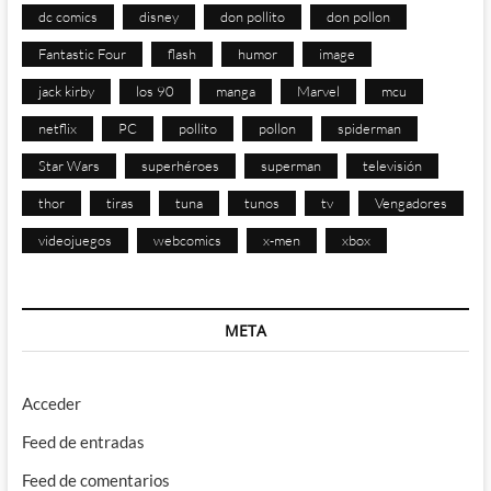
dc comics
disney
don pollito
don pollon
Fantastic Four
flash
humor
image
jack kirby
los 90
manga
Marvel
mcu
netflix
PC
pollito
pollon
spiderman
Star Wars
superhéroes
superman
televisión
thor
tiras
tuna
tunos
tv
Vengadores
videojuegos
webcomics
x-men
xbox
META
Acceder
Feed de entradas
Feed de comentarios