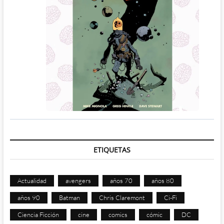
ETIQUETAS
Actualidad
avengers
años 70
años 80
años 90
Batman
Chris Claremont
Ci-Fi
Ciencia Ficción
cine
comics
cómic
DC