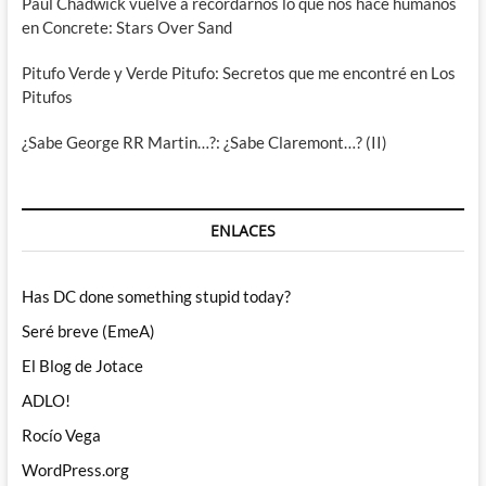
Paul Chadwick vuelve a recordarnos lo que nos hace humanos
en Concrete: Stars Over Sand
Pitufo Verde y Verde Pitufo: Secretos que me encontré en Los
Pitufos
¿Sabe George RR Martin…?: ¿Sabe Claremont…? (II)
ENLACES
Has DC done something stupid today?
Seré breve (EmeA)
El Blog de Jotace
ADLO!
Rocío Vega
WordPress.org