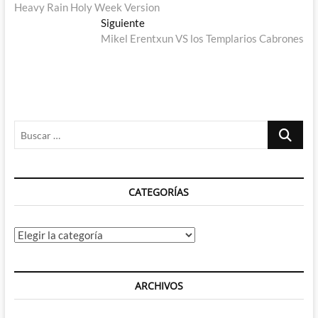
anterior:
Heavy Rain Holy Week Version
de
Entrada
Siguiente
entradas
siguiente:
Mikel Erentxun VS los Templarios Cabrones
Buscar
…
CATEGORÍAS
Categorías
ARCHIVOS