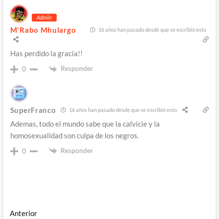
Admin
M'Rabo Mhulargo
16 años han pasado desde que se escribió esto
Has perdido la gracia!!
Responder
0
SuperFranco
16 años han pasado desde que se escribió esto
Ademas, todo el mundo sabe que la calvicie y la
homosexualidad son culpa de los negros.
Responder
0
Navegación
Entrada
Anterior