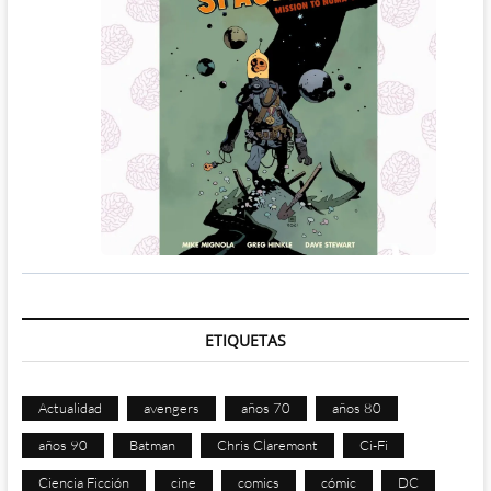
ETIQUETAS
Actualidad
avengers
años 70
años 80
años 90
Batman
Chris Claremont
Ci-Fi
Ciencia Ficción
cine
comics
cómic
DC