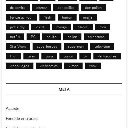
dc comics
disney
don pollito
don pollon
Fantastic Four
flash
humor
image
jack kirby
los 90
manga
Marvel
mcu
netflix
PC
pollito
pollon
spiderman
Star Wars
superhéroes
superman
televisión
thor
tiras
tuna
tunos
tv
Vengadores
videojuegos
webcomics
x-men
xbox
META
Acceder
Feed de entradas