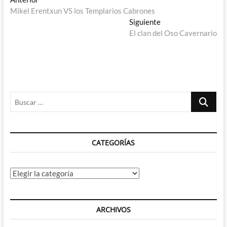
Navegación
anterior:
Mikel Erentxun VS los Templarios Cabrones
de
Entrada
Siguiente
entradas
siguiente:
El clan del Oso Cavernario
Buscar
…
CATEGORÍAS
Categorías
ARCHIVOS