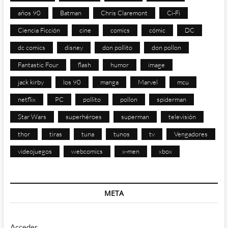
años 90
Batman
Chris Claremont
Ci-Fi
Ciencia Ficción
cine
comics
cómic
DC
dc comics
disney
don pollito
don pollon
Fantastic Four
flash
humor
image
jack kirby
los 90
manga
Marvel
mcu
netflix
PC
pollito
pollon
spiderman
Star Wars
superhéroes
superman
televisión
thor
tiras
tuna
tunos
tv
Vengadores
videojuegos
webcomics
x-men
xbox
META
Acceder