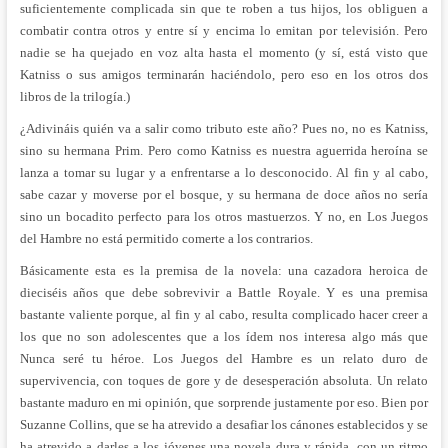
suficientemente complicada sin que te roben a tus hijos, los obliguen a
combatir contra otros y entre sí y encima lo emitan por televisión. Pero
nadie se ha quejado en voz alta hasta el momento (y sí, está visto que
Katniss o sus amigos terminarán haciéndolo, pero eso en los otros dos
libros de la trilogía.)
¿Adivináis quién va a salir como tributo este año? Pues no, no es Katniss,
sino su hermana Prim. Pero como Katniss es nuestra aguerrida heroína se
lanza a tomar su lugar y a enfrentarse a lo desconocido. Al fin y al cabo,
sabe cazar y moverse por el bosque, y su hermana de doce años no sería
sino un bocadito perfecto para los otros mastuerzos. Y no, en Los Juegos
del Hambre no está permitido comerte a los contrarios.
Básicamente esta es la premisa de la novela: una cazadora heroica de
dieciséis años que debe sobrevivir a Battle Royale. Y es una premisa
bastante valiente porque, al fin y al cabo, resulta complicado hacer creer a
los que no son adolescentes que a los ídem nos interesa algo más que
Nunca seré tu héroe. Los Juegos del Hambre es un relato duro de
supervivencia, con toques de gore y de desesperación absoluta. Un relato
bastante maduro en mi opinión, que sorprende justamente por eso. Bien por
Suzanne Collins, que se ha atrevido a desafiar los cánones establecidos y se
ha atrevido a darles a los jóvenes una novela dura y rápida, con un ritmo