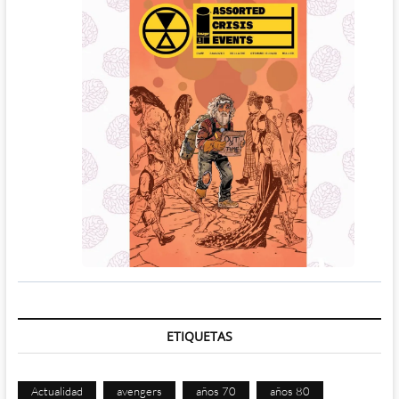
ETIQUETAS
Actualidad
avengers
años 70
años 80