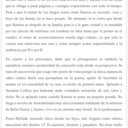
que te obliga a pasar páginas y consigue sorprendente casi todo el tiempo.
Pese a que la mitad de los Juegos narra cómo Katniss se esconde, caza y
huye de los demás, no se hace pesado. No obstante, sí es cierto que desde
que Katniss se despide de su familia para ir a la gran ciudad y es atendida
por un ejército de estilistas con nombres en latín hasta que la ponen en el
estadio, el ritmo de acontecimientos resulta algo coñazo, ya que sólo te
cuenta una entrevista tras otra y cómo siempre acaba sorprendiendo a la
audiencia por H o por B.
En cuanto a los personajes, dado que la protagonista es también la
narradora, tenemos oportunidad de conocerlo todo desde su perspectiva. Se
trata de una novela que exige este punto de vista porque la única manera de
saber cuánto duele una quemadura en la pierna, aparte de hacértela tú
mismo en la comodidad de tu casa, es leerlo de primera mano. Aplaudo a
Suzanne Collins por haberme dado verdadera sensación de sed, calor y
dolor. No la aplaudo tanto cuando Katniss se pone un poquito pesada. No
llega a niveles de hostiabilidad muy altos (estamos hablando de la antítesis
de Bella Swan), y, bueno, vive en un entorno muy hostil. Se lo perdonamos.
Peeta Mellark, suertudo chico donde los haya, sale elegido como tributo
masculino del distrito 12. Es anchote, fuertote y panadero. No tiene brillo