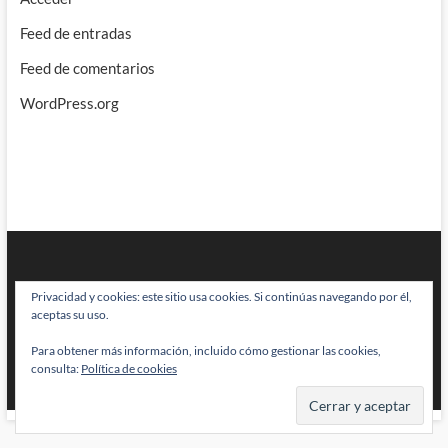
Feed de entradas
Feed de comentarios
WordPress.org
Privacidad y cookies: este sitio usa cookies. Si continúas navegando por él,
aceptas su uso.
Para obtener más información, incluido cómo gestionar las cookies,
BRAINSTOMPING
| Diseñado por:
Theme Freesia
|
WordPress
| © Todos
consulta:
Política de cookies
los derechos reservados