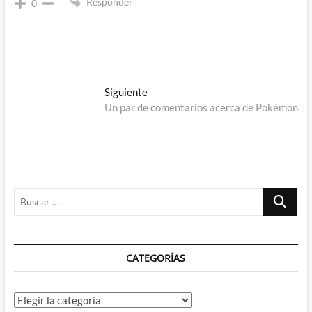
Responder
0
Navegación
Entrada
Siguiente
siguiente:
Un par de comentarios acerca de Pokémon
de
entradas
Buscar
…
CATEGORÍAS
Categorías