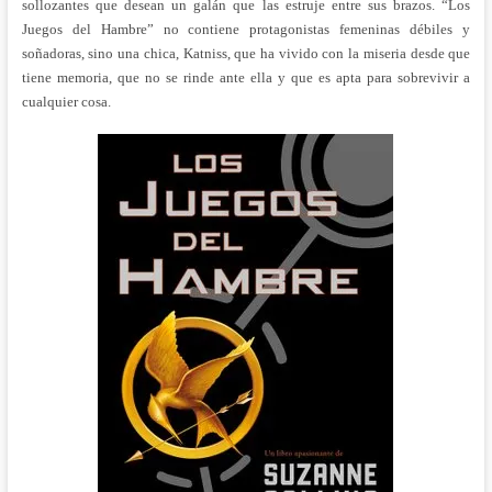
sollozantes que desean un galán que las estruje entre sus brazos. “Los
Juegos del Hambre” no contiene protagonistas femeninas débiles y
soñadoras, sino una chica, Katniss, que ha vivido con la miseria desde que
tiene memoria, que no se rinde ante ella y que es apta para sobrevivir a
cualquier cosa.