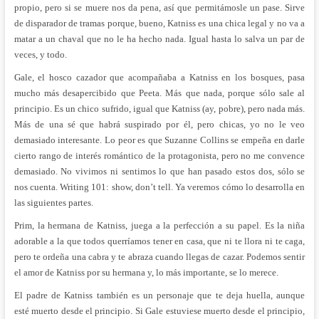
propio, pero si se muere nos da pena, así que permitámosle un pase. Sirve
de disparador de tramas porque, bueno, Katniss es una chica legal y no va a
matar a un chaval que no le ha hecho nada. Igual hasta lo salva un par de
veces, y todo.
Gale, el hosco cazador que acompañaba a Katniss en los bosques, pasa
mucho más desapercibido que Peeta. Más que nada, porque sólo sale al
principio. Es un chico sufrido, igual que Katniss (ay, pobre), pero nada más.
Más de una sé que habrá suspirado por él, pero chicas, yo no le veo
demasiado interesante. Lo peor es que Suzanne Collins se empeña en darle
cierto rango de interés romántico de la protagonista, pero no me convence
demasiado. No vivimos ni sentimos lo que han pasado estos dos, sólo se
nos cuenta. Writing 101: show, don’t tell. Ya veremos cómo lo desarrolla en
las siguientes partes.
Prim, la hermana de Katniss, juega a la perfección a su papel. Es la niña
adorable a la que todos querríamos tener en casa, que ni te llora ni te caga,
pero te ordeña una cabra y te abraza cuando llegas de cazar. Podemos sentir
el amor de Katniss por su hermana y, lo más importante, se lo merece.
El padre de Katniss también es un personaje que te deja huella, aunque
esté muerto desde el principio. Si Gale estuviese muerto desde el principio,