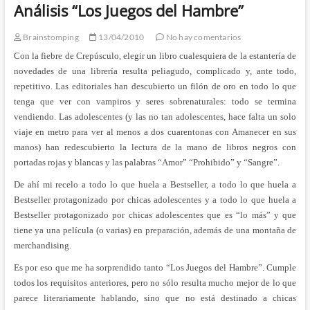
Análisis “Los Juegos del Hambre”
Brainstomping
13/04/2010
No hay comentarios
Con la fiebre de Crepúsculo, elegir un libro cualesquiera de la estantería de
novedades de una librería resulta peliagudo, complicado y, ante todo,
repetitivo. Las editoriales han descubierto un filón de oro en todo lo que
tenga que ver con vampiros y seres sobrenaturales: todo se termina
vendiendo. Las adolescentes (y las no tan adolescentes, hace falta un solo
viaje en metro para ver al menos a dos cuarentonas con Amanecer en sus
manos) han redescubierto la lectura de la mano de libros negros con
portadas rojas y blancas y las palabras “Amor” “Prohibido” y “Sangre”.
De ahí mi recelo a todo lo que huela a Bestseller, a todo lo que huela a
Bestseller protagonizado por chicas adolescentes y a todo lo que huela a
Bestseller protagonizado por chicas adolescentes que es “lo más” y que
tiene ya una película (o varias) en preparación, además de una montaña de
merchandising.
Es por eso que me ha sorprendido tanto “Los Juegos del Hambre”. Cumple
todos los requisitos anteriores, pero no sólo resulta mucho mejor de lo que
parece literariamente hablando, sino que no está destinado a chicas