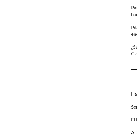
Pa
ha
Pi
en
¿S
Cl
Ha
Se
El
AD