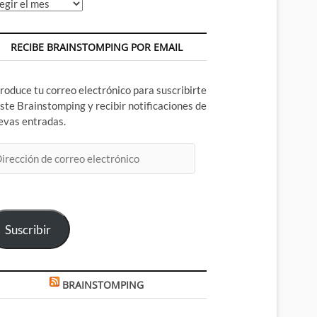
chivos
RECIBE BRAINSTOMPING POR EMAIL
troduce tu correo electrónico para suscribirte
este Brainstomping y recibir notificaciones de
evas entradas.
rección
rreo
ectrónico
Suscribir
BRAINSTOMPING