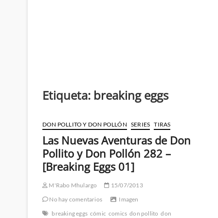
Etiqueta:
breaking eggs
DON POLLITO Y DON POLLÓN
SERIES
TIRAS
Las Nuevas Aventuras de Don
Pollito y Don Pollón 282 –
[Breaking Eggs 01]
M'Rabo Mhulargo
15/07/2013
No hay comentarios
Imagen
breaking eggs
cómic
comics
don pollito
don