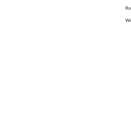
Ro
Wo