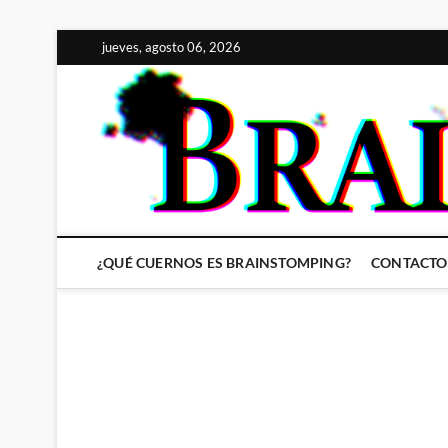
Saltar
jueves, agosto 06, 2026
al
contenido
¿QUÉ CUERNOS ES BRAINSTOMPING?
CONTACTO