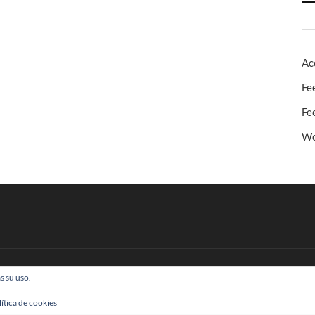
Ac
Fe
Fe
Wo
s su uso.
 Todos los derechos reservados
lítica de cookies