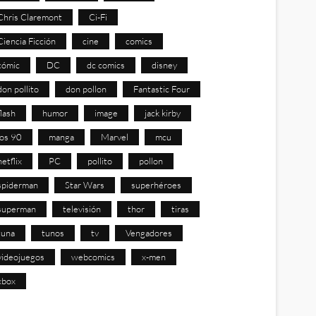
Chris Claremont
Ci-Fi
Ciencia Ficción
cine
comics
cómic
DC
dc comics
disney
don pollito
don pollon
Fantastic Four
flash
humor
image
jack kirby
los 90
manga
Marvel
mcu
netflix
PC
pollito
pollon
spiderman
Star Wars
superhéroes
superman
televisión
thor
tiras
tuna
tunos
tv
Vengadores
videojuegos
webcomics
x-men
xbox