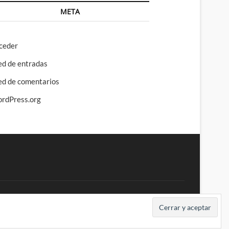
META
ceder
ed de entradas
ed de comentarios
rdPress.org