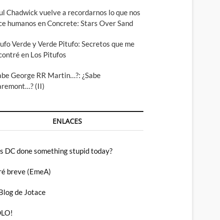
ul Chadwick vuelve a recordarnos lo que nos
ce humanos en Concrete: Stars Over Sand
tufo Verde y Verde Pitufo: Secretos que me
contré en Los Pitufos
abe George RR Martin…?: ¿Sabe
aremont…? (II)
ENLACES
s DC done something stupid today?
ré breve (EmeA)
 Blog de Jotace
LO!