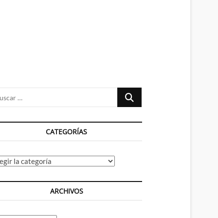
n
ú
Buscar
…
CATEGORÍAS
tegorías
ARCHIVOS