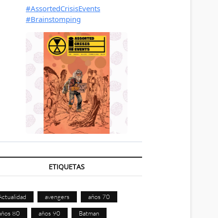
ETIQUETAS
Actualidad
avengers
años 70
años 80
años 90
Batman