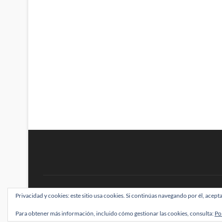
BRAINSTOMPING
Privacidad y cookies: este sitio usa cookies. Si continúas navegando por él, acepta
| Diseñado por:
Theme Freesia
|
WordPress
| ©
Para obtener más información, incluido cómo gestionar las cookies, consulta:
Po