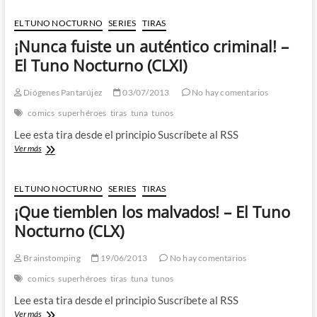
tuno
bueno…
EL TUNO NOCTURNO
SERIES
TIRAS
–
¡Nunca fuiste un auténtico criminal! –
El
Tuno
El Tuno Nocturno (CLXI)
Nocturno
(CLXII)
Diógenes Pantarújez
03/07/2013
No hay comentarios
comics
superhéroes
tiras
tuna
tunos
Lee esta tira desde el principio Suscríbete al RSS
¡Nunca
Ver más
fuiste
un
auténtico
EL TUNO NOCTURNO
SERIES
TIRAS
criminal!
¡Que tiemblen los malvados! – El Tuno
–
El
Nocturno (CLX)
Tuno
Nocturno
Brainstomping
19/06/2013
No hay comentarios
(CLXI)
comics
superhéroes
tiras
tuna
tunos
Lee esta tira desde el principio Suscríbete al RSS
¡Que
Ver más