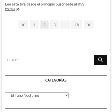
Lee esta tira desde el principio Suscríbete al RSS
Continúan
Ver más
las
maquinaciones
Paginación
–
Página
Página
Página
Página
Página
Página
1
2
3
…
18
El
anterior
siguiente
de
Tuno
Nocturno
entradas
(CLVI)
Buscar
…
CATEGORÍAS
Categorías