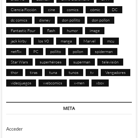
Ciencia Ficción
cine
comics
cómic
DC
dc comics
disney
don pollito
don pollon
Fantastic Four
flash
humor
image
jack kirby
los 90
manga
Marvel
mcu
netflix
PC
pollito
pollon
spiderman
Star Wars
superhéroes
superman
televisión
thor
tiras
tuna
tunos
tv
Vengadores
videojuegos
webcomics
x-men
xbox
META
Acceder