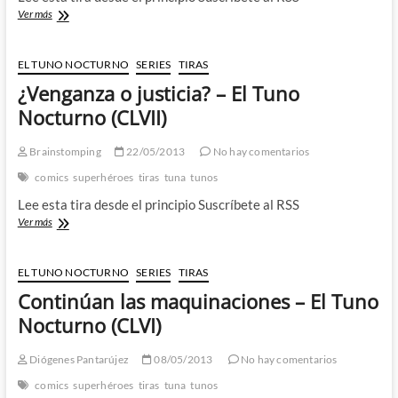
No
Ver más
soy
un
vengador
EL TUNO NOCTURNO
SERIES
TIRAS
–
¿Venganza o justicia? – El Tuno
El
Tuno
Nocturno (CLVII)
Nocturno
(CLVIII)
Brainstomping
22/05/2013
No hay comentarios
comics
superhéroes
tiras
tuna
tunos
Lee esta tira desde el principio Suscríbete al RSS
¿Venganza
Ver más
o
justicia?
–
EL TUNO NOCTURNO
SERIES
TIRAS
El
Continúan las maquinaciones – El Tuno
Tuno
Nocturno
Nocturno (CLVI)
(CLVII)
Diógenes Pantarújez
08/05/2013
No hay comentarios
comics
superhéroes
tiras
tuna
tunos