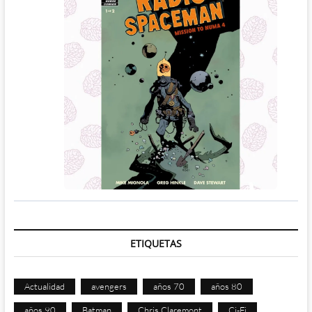
ETIQUETAS
Actualidad
avengers
años 70
años 80
años 90
Batman
Chris Claremont
Ci-Fi