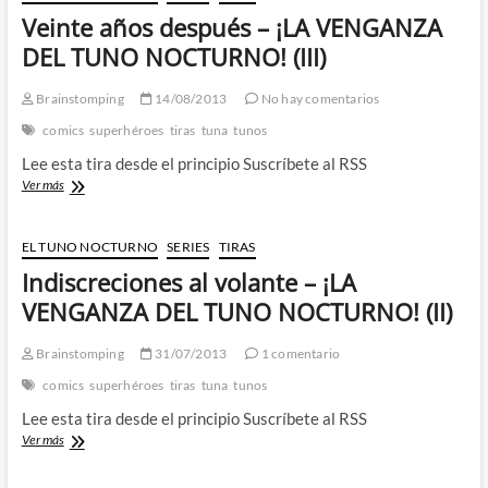
Veinte años después – ¡LA VENGANZA
DEL TUNO NOCTURNO! (III)
Brainstomping
14/08/2013
No hay comentarios
comics
superhéroes
tiras
tuna
tunos
Lee esta tira desde el principio Suscríbete al RSS
Veinte
Ver más
años
después
–
EL TUNO NOCTURNO
SERIES
TIRAS
¡LA
Indiscreciones al volante – ¡LA
VENGANZA
DEL
VENGANZA DEL TUNO NOCTURNO! (II)
TUNO
NOCTURNO!
Brainstomping
31/07/2013
1 comentario
(III)
comics
superhéroes
tiras
tuna
tunos
Lee esta tira desde el principio Suscríbete al RSS
Indiscreciones
Ver más
al
volante