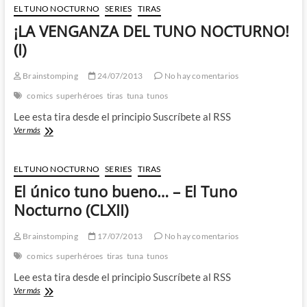
–
EL TUNO NOCTURNO
SERIES
TIRAS
¡LA
¡LA VENGANZA DEL TUNO NOCTURNO!
VENGANZA
DEL
(I)
TUNO
NOCTURNO!
Brainstomping
24/07/2013
No hay comentarios
(II)
comics
superhéroes
tiras
tuna
tunos
Lee esta tira desde el principio Suscríbete al RSS
¡LA
Ver más
VENGANZA
DEL
TUNO
EL TUNO NOCTURNO
SERIES
TIRAS
NOCTURNO!
El único tuno bueno… – El Tuno
(I)
Nocturno (CLXII)
Brainstomping
17/07/2013
No hay comentarios
comics
superhéroes
tiras
tuna
tunos
Lee esta tira desde el principio Suscríbete al RSS
El
Ver más
único