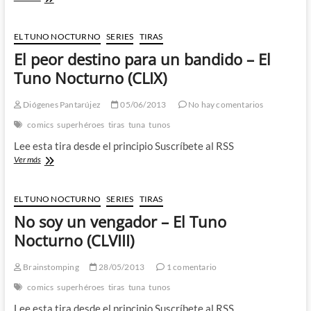
tiemblen
los
malvados!
EL TUNO NOCTURNO
SERIES
TIRAS
–
El peor destino para un bandido – El
El
Tuno
Tuno Nocturno (CLIX)
Nocturno
(CLX)
Diógenes Pantarújez
05/06/2013
No hay comentarios
comics
superhéroes
tiras
tuna
tunos
Lee esta tira desde el principio Suscríbete al RSS
El
Ver más
peor
destino
para
EL TUNO NOCTURNO
SERIES
TIRAS
un
No soy un vengador – El Tuno
bandido
–
Nocturno (CLVIII)
El
Tuno
Brainstomping
28/05/2013
1 comentario
Nocturno
(CLIX)
comics
superhéroes
tiras
tuna
tunos
Lee esta tira desde el principio Suscríbete al RSS