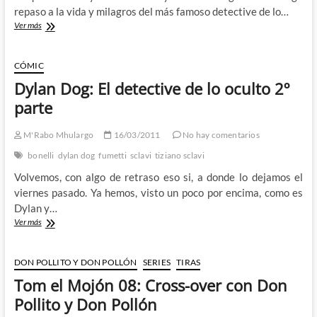
repaso a la vida y milagros del más famoso detective de lo…
Dylan
Ver más
Dog:
El
detective
CÓMIC
de
Dylan Dog: El detective de lo oculto 2º
lo
oculto
parte
3º
parte
M'Rabo Mhulargo
16/03/2011
No hay comentarios
bonelli
dylan dog
fumetti
sclavi
tiziano sclavi
Volvemos, con algo de retraso eso si, a donde lo dejamos el
viernes pasado. Ya hemos, visto un poco por encima, como es
Dylan y…
Dylan
Ver más
Dog:
El
detective
DON POLLITO Y DON POLLÓN
SERIES
TIRAS
de
Tom el Mojón 08: Cross-over con Don
lo
oculto
Pollito y Don Pollón
2º