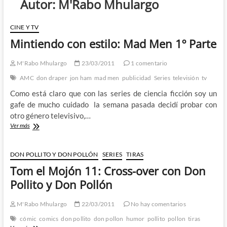
Autor:
M'Rabo Mhulargo
CINE Y TV
Mintiendo con estilo: Mad Men 1º Parte
M'Rabo Mhulargo
23/03/2011
1 comentario
AMC
don draper
jon ham
mad men
publicidad
Series
televisión
tv
Como está claro que con las series de ciencia ficción soy un
gafe de mucho cuidado la semana pasada decidí probar con
otro género televisivo,…
Mintiendo
Ver más
con
estilo:
Mad
DON POLLITO Y DON POLLÓN
SERIES
TIRAS
Men
Tom el Mojón 11: Cross-over con Don
1º
Parte
Pollito y Don Pollón
M'Rabo Mhulargo
22/03/2011
No hay comentarios
cómic
comics
don pollito
don pollon
humor
pollito
pollon
tiras