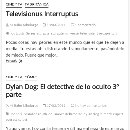
09:
CINE Y TV
TV BRITÁNICA
Cross-
Televisionus Interruptus
over
con
Don
M'Rabo Mhulargo
18/03/2011
1 comentario
Pollito
outcasts
Series
stargate
stargate: universe
televisión
the cape
tv
v
y
Don
Pocas cosas hay peores en este mundo que el que te dejen a
Pollón
media. Tu estas ahí disfrutando tranquilamente, pasándotelo
de miedo. Puede que mejor…
Televisionus
Ver más
Interruptus
CINE Y TV
CÓMIC
Dylan Dog: El detective de lo oculto 3º
parte
M'Rabo Mhulargo
17/03/2011
No hay comentarios
bonelli
brandon routh
dellamore dellamorte
dylan dog
fumetti
rupert
everett
sclavi
Y aquí vamos hoy con la tercera y última entrega de este largo