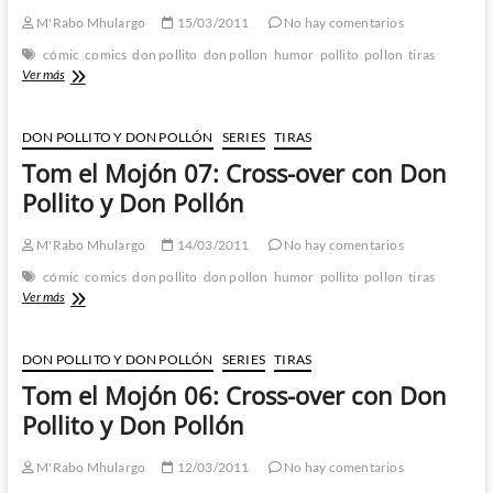
parte
M'Rabo Mhulargo
15/03/2011
No hay comentarios
cómic
comics
don pollito
don pollon
humor
pollito
pollon
tiras
Tom
Ver más
el
Mojón
08:
DON POLLITO Y DON POLLÓN
SERIES
TIRAS
Cross-
Tom el Mojón 07: Cross-over con Don
over
con
Pollito y Don Pollón
Don
Pollito
M'Rabo Mhulargo
14/03/2011
No hay comentarios
y
Don
cómic
comics
don pollito
don pollon
humor
pollito
pollon
tiras
Pollón
Tom
Ver más
el
Mojón
07:
DON POLLITO Y DON POLLÓN
SERIES
TIRAS
Cross-
Tom el Mojón 06: Cross-over con Don
over
con
Pollito y Don Pollón
Don
Pollito
M'Rabo Mhulargo
12/03/2011
No hay comentarios
y