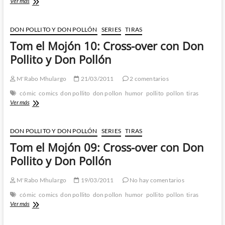
Tom
Ver más
el
Mojón
11:
DON POLLITO Y DON POLLÓN
SERIES
TIRAS
Cross-
Tom el Mojón 10: Cross-over con Don
over
con
Pollito y Don Pollón
Don
Pollito
M'Rabo Mhulargo
21/03/2011
2 comentarios
y
Don
cómic
comics
don pollito
don pollon
humor
pollito
pollon
tiras
Pollón
Tom
Ver más
el
Mojón
10:
DON POLLITO Y DON POLLÓN
SERIES
TIRAS
Cross-
Tom el Mojón 09: Cross-over con Don
over
con
Pollito y Don Pollón
Don
Pollito
M'Rabo Mhulargo
19/03/2011
No hay comentarios
y
Don
cómic
comics
don pollito
don pollon
humor
pollito
pollon
tiras
Pollón
Tom
Ver más
el
Mojón