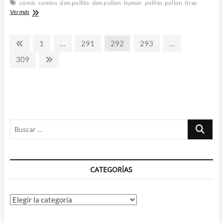
Don
cómic
comics
don pollito
don pollon
humor
pollito
pollon
tiras
Pollón
Tom
Ver más
el
Mojón
Paginación
06:
Página
Página
Página
Página
Página
1
…
291
292
293
…
Cross-
anterior
de
over
Página
Página
309
con
siguiente
entradas
Don
Pollito
y
Don
Pollón
Buscar
…
CATEGORÍAS
Categorías