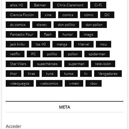
años 90
Batman
Chris Claremont
Ci-Fi
Ciencia Ficción
cine
comics
cómic
DC
dc comics
disney
don pollito
don pollon
Fantastic Four
flash
humor
image
jack kirby
los 90
manga
Marvel
mcu
netflix
PC
pollito
pollon
spiderman
Star Wars
superhéroes
superman
televisión
thor
tiras
tuna
tunos
tv
Vengadores
videojuegos
webcomics
x-men
xbox
META
Acceder