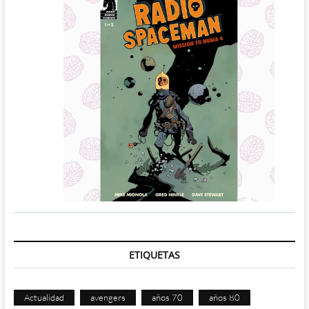
ETIQUETAS
Actualidad
avengers
años 70
años 80