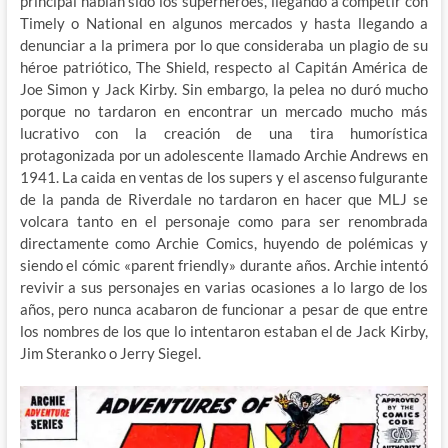
principal habían sido los superhéroes, llegando a competir con
Timely o National en algunos mercados y hasta llegando a
denunciar a la primera por lo que consideraba un plagio de su
héroe patriótico, The Shield, respecto al Capitán América de
Joe Simon y Jack Kirby. Sin embargo, la pelea no duró mucho
porque no tardaron en encontrar un mercado mucho más
lucrativo con la creación de una tira humorística
protagonizada por un adolescente llamado Archie Andrews en
1941. La caida en ventas de los supers y el ascenso fulgurante
de la panda de Riverdale no tardaron en hacer que MLJ se
volcara tanto en el personaje como para ser renombrada
directamente como Archie Comics, huyendo de polémicas y
siendo el cómic «parent friendly» durante años. Archie intentó
revivir a sus personajes en varias ocasiones a lo largo de los
años, pero nunca acabaron de funcionar a pesar de que entre
los nombres de los que lo intentaron estaban el de Jack Kirby,
Jim Steranko o Jerry Siegel.