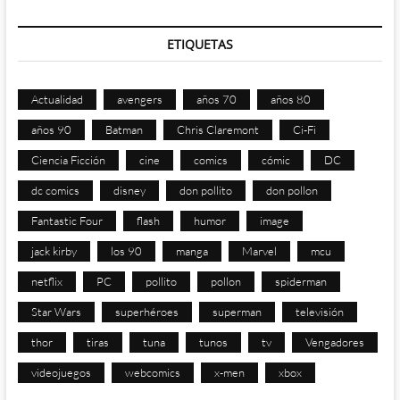
ETIQUETAS
Actualidad
avengers
años 70
años 80
años 90
Batman
Chris Claremont
Ci-Fi
Ciencia Ficción
cine
comics
cómic
DC
dc comics
disney
don pollito
don pollon
Fantastic Four
flash
humor
image
jack kirby
los 90
manga
Marvel
mcu
netflix
PC
pollito
pollon
spiderman
Star Wars
superhéroes
superman
televisión
thor
tiras
tuna
tunos
tv
Vengadores
videojuegos
webcomics
x-men
xbox