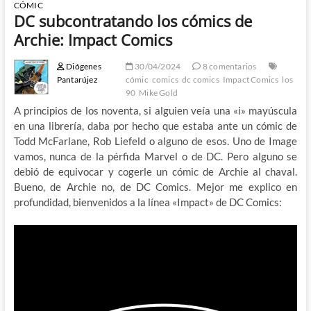
CÓMIC
DC subcontratando los cómics de
Archie: Impact Comics
Diógenes
30/04/2024
8 comentarios
Pantarújez
cómic
comics
dc comics
Impact Comics
los
90
Mike Gold
A principios de los noventa, si alguien veía una «i» mayúscula
en una librería, daba por hecho que estaba ante un cómic de
Todd McFarlane, Rob Liefeld o alguno de esos. Uno de Image
vamos, nunca de la pérfida Marvel o de DC. Pero alguno se
debió de equivocar y cogerle un cómic de Archie al chaval.
Bueno, de Archie no, de DC Comics. Mejor me explico en
profundidad, bienvenidos a la línea «Impact» de DC Comics: