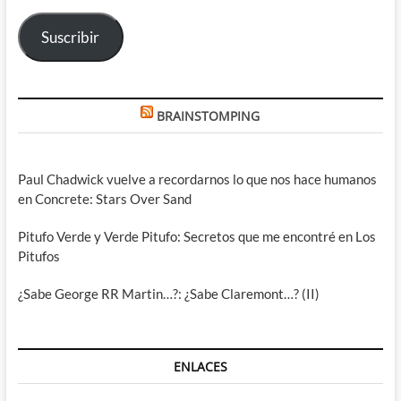
electrónico
Suscribir
BRAINSTOMPING
Paul Chadwick vuelve a recordarnos lo que nos hace humanos
en Concrete: Stars Over Sand
Pitufo Verde y Verde Pitufo: Secretos que me encontré en Los
Pitufos
¿Sabe George RR Martin…?: ¿Sabe Claremont…? (II)
ENLACES