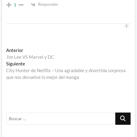
Responder
1
Navegación
Entrada
Anterior
anterior:
Jim Lee VS Marvel y DC
de
Entrada
Siguiente
entradas
siguiente:
City Hunter de Netflix – Una agradable y divertida sorpresa
que nos devuelve lo mejor del manga
Buscar
…