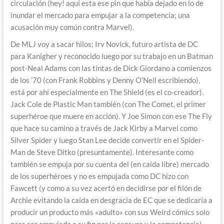
circulación (hey! aquí esta ese pin que había dejado en lo de
inundar el mercado para empujar a la competencia; una
acusación muy común contra Marvel).
De MLJ voy a sacar hilos; Irv Novick, futuro artista de DC
para Kanigher y reconocido luego por su trabajo en un Batman
post-Neal Adams con las tintas de Dick Giordano a comienzos
de los ’70 (con Frank Robbins y Denny O’Neil escribiendo),
está por ahí especialmente en The Shield (es el co-creador).
Jack Cole de Plastic Man también (con The Comet, el primer
superhéroe que muere en acción). Y Joe Simon con ese The Fly
que hace su camino a través de Jack Kirby a Marvel como
Silver Spider y luego Stan Lee decide convertir en el Spider-
Man de Steve Ditko (presuntamente). Interesante como
también se empuja por su cuenta del (en caída libre) mercado
de los superhéroes y no es empujada como DC hizo con
Fawcett (y como a su vez acertó en decidirse por el filón de
Archie evitando la caída en desgracia de EC que se dedicaría a
producir un producto más «adulto» con sus Weird cómics solo
para ser empujada a su fin por la censura y la competencia).