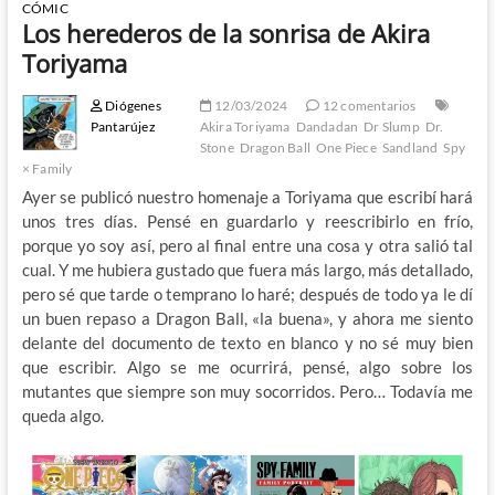
CÓMIC
Los herederos de la sonrisa de Akira
Toriyama
Diógenes
12/03/2024
12 comentarios
Pantarújez
Akira Toriyama
Dandadan
Dr Slump
Dr.
Stone
Dragon Ball
One Piece
Sandland
Spy
× Family
Ayer se publicó nuestro homenaje a Toriyama que escribí hará
unos tres días. Pensé en guardarlo y reescribirlo en frío,
porque yo soy así, pero al final entre una cosa y otra salió tal
cual. Y me hubiera gustado que fuera más largo, más detallado,
pero sé que tarde o temprano lo haré; después de todo ya le dí
un buen repaso a Dragon Ball, «la buena», y ahora me siento
delante del documento de texto en blanco y no sé muy bien
que escribir. Algo se me ocurrirá, pensé, algo sobre los
mutantes que siempre son muy socorridos. Pero… Todavía me
queda algo.