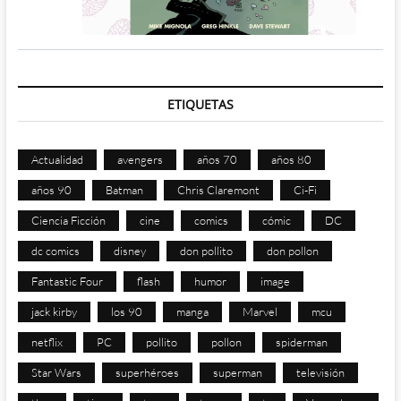
ETIQUETAS
Actualidad
avengers
años 70
años 80
años 90
Batman
Chris Claremont
Ci-Fi
Ciencia Ficción
cine
comics
cómic
DC
dc comics
disney
don pollito
don pollon
Fantastic Four
flash
humor
image
jack kirby
los 90
manga
Marvel
mcu
netflix
PC
pollito
pollon
spiderman
Star Wars
superhéroes
superman
televisión