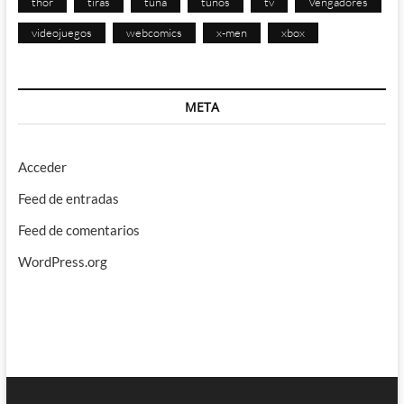
thor
tiras
tuna
tunos
tv
Vengadores
videojuegos
webcomics
x-men
xbox
META
Acceder
Feed de entradas
Feed de comentarios
WordPress.org