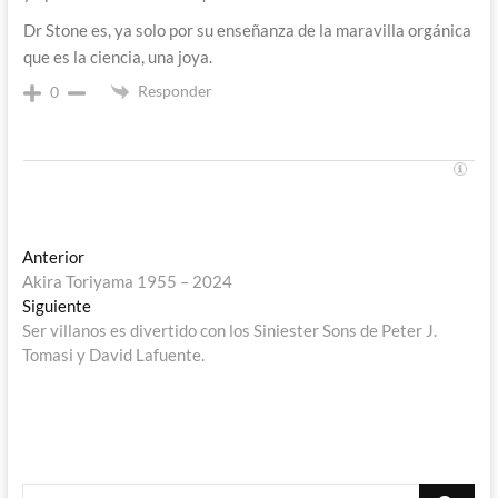
Dr Stone es, ya solo por su enseñanza de la maravilla orgánica
que es la ciencia, una joya.
Responder
0
Navegación
Entrada
Anterior
anterior:
Akira Toriyama 1955 – 2024
de
Entrada
Siguiente
entradas
siguiente:
Ser villanos es divertido con los Siniester Sons de Peter J.
Tomasi y David Lafuente.
Buscar