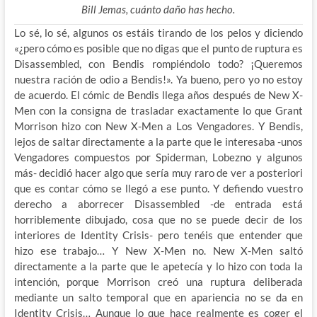
Bill Jemas, cuánto daño has hecho.
Lo sé, lo sé, algunos os estáis tirando de los pelos y diciendo
«¿pero cómo es posible que no digas que el punto de ruptura es
Disassembled, con Bendis rompiéndolo todo? ¡Queremos
nuestra ración de odio a Bendis!». Ya bueno, pero yo no estoy
de acuerdo. El cómic de Bendis llega años después de New X-
Men con la consigna de trasladar exactamente lo que Grant
Morrison hizo con New X-Men a Los Vengadores. Y Bendis,
lejos de saltar directamente a la parte que le interesaba -unos
Vengadores compuestos por Spiderman, Lobezno y algunos
más- decidió hacer algo que sería muy raro de ver a posteriori
que es contar cómo se llegó a ese punto. Y defiendo vuestro
derecho a aborrecer Disassembled -de entrada está
horriblemente dibujado, cosa que no se puede decir de los
interiores de Identity Crisis- pero tenéis que entender que
hizo ese trabajo… Y New X-Men no. New X-Men saltó
directamente a la parte que le apetecía y lo hizo con toda la
intención, porque Morrison creó una ruptura deliberada
mediante un salto temporal que en apariencia no se da en
Identity Crisis… Aunque lo que hace realmente es coger el