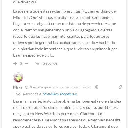
que tuve? xD
La idea era que estas reglas no escritas (¿Quién es digno de
Mjolnir? ¿Qué villanos son dignos de redimirse?) pueden
llegar a crear algo así como un sistema de precedentes que
con el tiempo van generando un valor agregado a ciertas
ideas, lo que las hace más interesantes para los autores
quienes por lo general las acaban sobreusando y haciendo
que pierdan toda importancia que tuvieran en primer lugar.
Es una especie de ciclo.
Responder
0
Miki
3 años han pasado desde que se escribió esto
Responde a
Stravinkay Modelarus
Esa misma serie, justo. El problema también está no en la idea
o en su explotación sino en quién la usa y cómo, que Nicieza
me gusta en New Warriors pero no es Claremont ni
remotamente (y Claremont ya sabemos que también necesita
apoyo activo de sus editores para ser todo o Claremont que