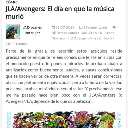
CÓMIC
JLA/Avengers: El día en que la música
murió
Diógenes
31/07/2023
39 comentarios
Pantarújez
Bill Jemas
comics
Dan DiDio
DC
Grant
Morrison
JLA/Avengers
Marvel
New X-
Men
Traumas
Parte de la gracia de escribir estos artículos reside
precisamente en que te relees cómics que leíste en su día con
el monóculo puesto. Te pones a mirarlos de arriba a abajo, a
analizarlos como buenamente puedes, y sacas conclusiones
que te hacen verlos de otra manera. A veces serán correctas,
otras completamente equivocadas, pero a la hora de la verdad
pues oye, acabas mirándolos con otra luz. Y precisamente éso
me ha pasado hace bien poco con el JLA/Avengers (o
Avengers/JLA, depende de lo que os apetezca).