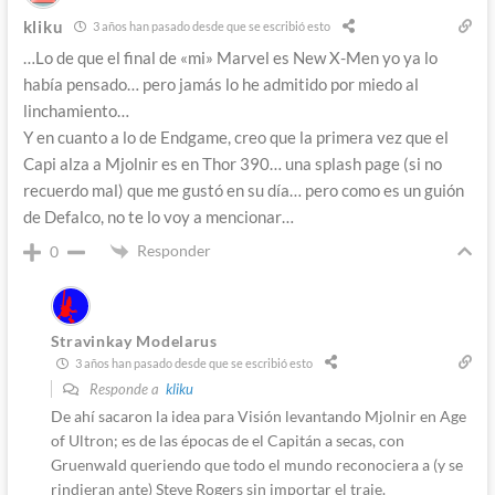
kliku
3 años han pasado desde que se escribió esto
…Lo de que el final de «mi» Marvel es New X-Men yo ya lo
había pensado… pero jamás lo he admitido por miedo al
linchamiento…
Y en cuanto a lo de Endgame, creo que la primera vez que el
Capi alza a Mjolnir es en Thor 390… una splash page (si no
recuerdo mal) que me gustó en su día… pero como es un guión
de Defalco, no te lo voy a mencionar…
Responder
0
Stravinkay Modelarus
3 años han pasado desde que se escribió esto
Responde a
kliku
De ahí sacaron la idea para Visión levantando Mjolnir en Age
of Ultron; es de las épocas de el Capitán a secas, con
Gruenwald queriendo que todo el mundo reconociera a (y se
rindieran ante) Steve Rogers sin importar el traje.