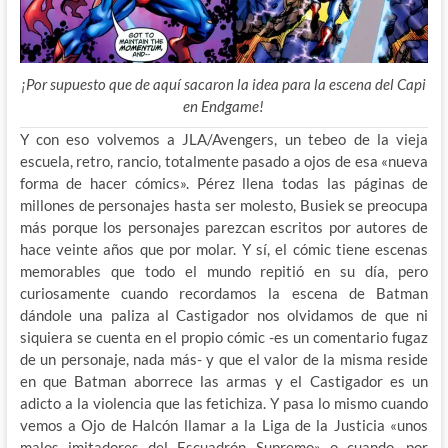
¡Por supuesto que de aquí sacaron la idea para la escena del Capi
en Endgame!
Y con eso volvemos a JLA/Avengers, un tebeo de la vieja
escuela, retro, rancio, totalmente pasado a ojos de esa «nueva
forma de hacer cómics». Pérez llena todas las páginas de
millones de personajes hasta ser molesto, Busiek se preocupa
más porque los personajes parezcan escritos por autores de
hace veinte años que por molar. Y sí, el cómic tiene escenas
memorables que todo el mundo repitió en su día, pero
curiosamente cuando recordamos la escena de Batman
dándole una paliza al Castigador nos olvidamos de que ni
siquiera se cuenta en el propio cómic -es un comentario fugaz
de un personaje, nada más- y que el valor de la misma reside
en que Batman aborrece las armas y el Castigador es un
adicto a la violencia que las fetichiza. Y pasa lo mismo cuando
vemos a Ojo de Halcón llamar a la Liga de la Justicia «unos
malos imitadores del Escuadrón Supremo» o cuando, por