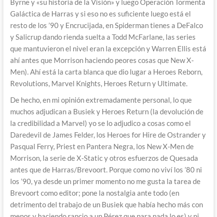
Byrne y «su historia de la Visión» y luego Operación Tormenta
Galáctica de Harras y si eso no es suficiente luego está el
resto de los ’90 y Encrucijada, en Spiderman tienes a DeFalco
y Salicrup dando rienda suelta a Todd McFarlane, las series
que mantuvieron el nivel eran la excepción y Warren Ellis está
ahí antes que Morrison haciendo peores cosas que New X-
Men). Ahí está la carta blanca que dio lugar a Heroes Reborn,
Revolutions, Marvel Knights, Heroes Return y Ultimate.
De hecho, en mi opinión extremadamente personal, lo que
muchos adjudican a Busiek y Heroes Return (la devolución de
la credibilidad a Marvel) yo se lo adjudico a cosas como el
Daredevil de James Felder, los Heroes for Hire de Ostrander y
Pasqual Ferry, Priest en Pantera Negra, los New X-Men de
Morrison, la serie de X-Static y otros esfuerzos de Quesada
antes que de Harras/Brevoort. Porque como no viví los ’80 ni
los ’90, ya desde un primer momento no me gusta la tarea de
Brevoort como editor; pone la nostalgia ante todo (en
detrimento del trabajo de un Busiek que había hecho más con
menos y haciendo rancio a un Pérez que para nada lo es) y ni