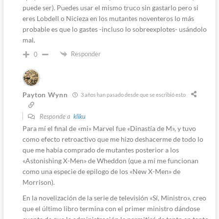
puede ser). Puedes usar el mismo truco sin gastarlo pero si
eres Lobdell o Nicieza en los mutantes noventeros lo más
probable es que lo gastes -incluso lo sobreexplotes- usándolo
mal.
Responder
0
Payton Wynn
3 años han pasado desde que se escribió esto
Responde a
kliku
Para mí el final de «mi» Marvel fue «Dinastía de M», y tuvo
como efecto retroactivo que me hizo deshacerme de todo lo
que me había comprado de mutantes posterior a los
«Astonishing X-Men» de Wheddon (que a mí me funcionan
como una especie de epilogo de los «New X-Men» de
Morrison).
En la novelización de la serie de televisión «Sí, Ministro», creo
que el último libro termina con el primer ministro dándose