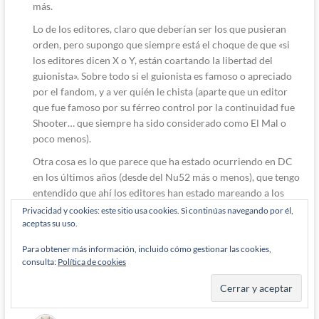
más.
Lo de los editores, claro que deberían ser los que pusieran
orden, pero supongo que siempre está el choque de que «si
los editores dicen X o Y, están coartando la libertad del
guionista». Sobre todo si el guionista es famoso o apreciado
por el fandom, y a ver quién le chista (aparte que un editor
que fue famoso por su férreo control por la continuidad fue
Shooter… que siempre ha sido considerado como El Mal o
poco menos).
Otra cosa es lo que parece que ha estado ocurriendo en DC
en los últimos años (desde del Nu52 más o menos), que tengo
entendido que ahí los editores han estado mareando a los
guionistas cosa fina, al menos según estos (ya no recuerdo qué
Privacidad y cookies: este sitio usa cookies. Si continúas navegando por él,
aceptas su uso.
guionista se quejó de un cómic suyo que prácticamente
torpedearon nada más empezar, con cambios que en realidad
Para obtener más información, incluido cómo gestionar las cookies,
no contaban con el conocimiento de los peces gordos de la
consulta:
Política de cookies
editorial).
Responder
0