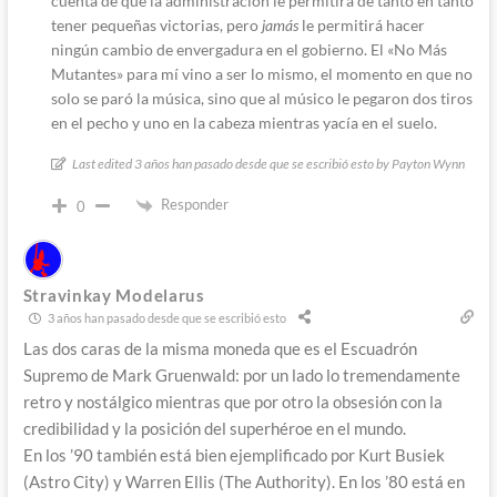
cuenta de que la administración le permitirá de tanto en tanto
tener pequeñas victorias, pero
jamás
le permitirá hacer
ningún cambio de envergadura en el gobierno. El «No Más
Mutantes» para mí vino a ser lo mismo, el momento en que no
solo se paró la música, sino que al músico le pegaron dos tiros
en el pecho y uno en la cabeza mientras yacía en el suelo.
Last edited 3 años han pasado desde que se escribió esto by Payton Wynn
Responder
0
Stravinkay Modelarus
3 años han pasado desde que se escribió esto
Las dos caras de la misma moneda que es el Escuadrón
Supremo de Mark Gruenwald: por un lado lo tremendamente
retro y nostálgico mientras que por otro la obsesión con la
credibilidad y la posición del superhéroe en el mundo.
En los ’90 también está bien ejemplificado por Kurt Busiek
(Astro City) y Warren Ellis (The Authority). En los ’80 está en