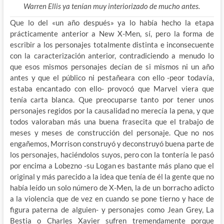
Warren Ellis ya tenían muy interiorizado de mucho antes.
Que lo del «un año después» ya lo había hecho la etapa
prácticamente anterior a New X-Men, sí, pero la forma de
escribir a los personajes totalmente distinta e inconsecuente
con la caracterización anterior, contradiciendo a menudo lo
que esos mismos personajes decían de si mismos ni un año
antes y que el público ni pestañeara con ello -peor todavía,
estaba encantado con ello- provocó que Marvel viera que
tenía carta blanca. Que preocuparse tanto por tener unos
personajes regidos por la causalidad no merecía la pena, y que
todos valoraban más una buena frasecita que el trabajo de
meses y meses de construcción del personaje. Que no nos
engañemos, Morrison construyó y deconstruyó buena parte de
los personajes, haciéndolos suyos, pero con la tontería le pasó
por encima a Lobezno -su Logan es bastante más plano que el
original y más parecido a la idea que tenía de él la gente que no
había leído un solo número de X-Men, la de un borracho adicto
a la violencia que de vez en cuando se pone tierno y hace de
figura paterna de alguien- y personajes como Jean Grey, La
Bestia o Charles Xavier sufren tremendamente porque