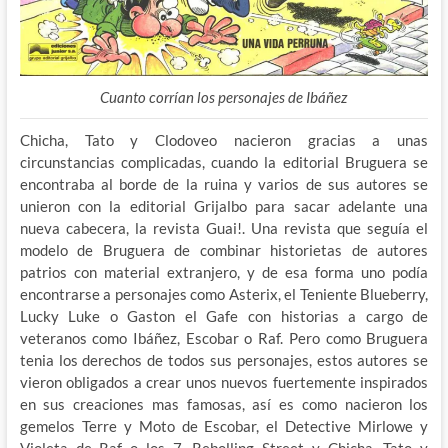
Cuanto corrían los personajes de Ibáñez
Chicha, Tato y Clodoveo nacieron gracias a unas
circunstancias complicadas, cuando la editorial Bruguera se
encontraba al borde de la ruina y varios de sus autores se
unieron con la editorial Grijalbo para sacar adelante una
nueva cabecera, la revista Guai!. Una revista que seguía el
modelo de Bruguera de combinar historietas de autores
patrios con material extranjero, y de esa forma uno podía
encontrarse a personajes como Asterix, el Teniente Blueberry,
Lucky Luke o Gaston el Gafe con historias a cargo de
veteranos como Ibáñez, Escobar o Raf. Pero como Bruguera
tenia los derechos de todos sus personajes, estos autores se
vieron obligados a crear unos nuevos fuertemente inspirados
en sus creaciones mas famosas, así es como nacieron los
gemelos Terre y Moto de Escobar, el Detective Mirlowe y
Violeta de Raf o los 7, Rebolling Street y Chicha, Tato y