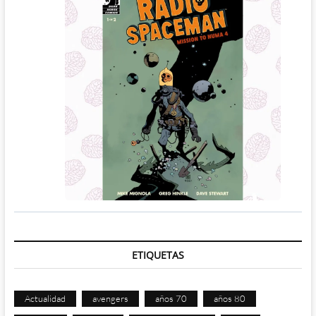
ETIQUETAS
Actualidad
avengers
años 70
años 80