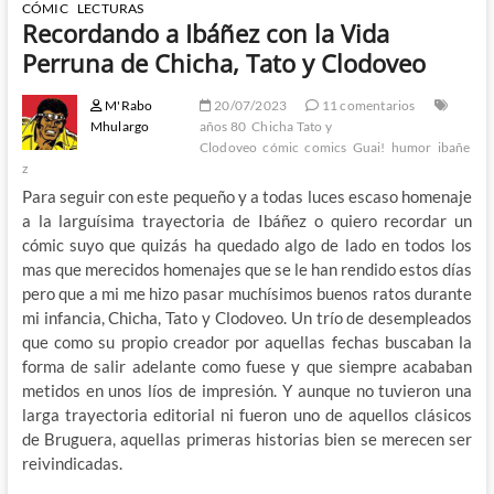
CÓMIC
LECTURAS
Recordando a Ibáñez con la Vida
Perruna de Chicha, Tato y Clodoveo
M'Rabo
20/07/2023
11 comentarios
Mhulargo
años 80
Chicha Tato y
Clodoveo
cómic
comics
Guai!
humor
ibañe
z
Para seguir con este pequeño y a todas luces escaso homenaje
a la larguísima trayectoria de Ibáñez o quiero recordar un
cómic suyo que quizás ha quedado algo de lado en todos los
mas que merecidos homenajes que se le han rendido estos días
pero que a mi me hizo pasar muchísimos buenos ratos durante
mi infancia, Chicha, Tato y Clodoveo. Un trío de desempleados
que como su propio creador por aquellas fechas buscaban la
forma de salir adelante como fuese y que siempre acababan
metidos en unos líos de impresión. Y aunque no tuvieron una
larga trayectoria editorial ni fueron uno de aquellos clásicos
de Bruguera, aquellas primeras historias bien se merecen ser
reivindicadas.