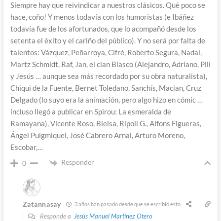
Siempre hay que reivindicar a nuestros clásicos. Qué poco se
hace, coño! Y menos todavía con los humoristas (e Ibáñez
todavía fue de los afortunados, que lo acompañó desde los
setenta el éxito y el cariño del público). Y no será por falta de
talentos: Vázquez, Peñarroya, Cifré, Roberto Segura, Nadal,
Martz Schmidt, Raf, Jan, el clan Blasco (Alejandro, Adriano, Pili
y Jesús … aunque sea más recordado por su obra naturalista),
Chiqui de la Fuente, Bernet Toledano, Sanchís, Macian, Cruz
Delgado (lo suyo era la animación, pero algo hizo en cómic …
incluso llegó a publicar en Spirou: La esmeralda de
Ramayana), Vicente Roso, Bielsa, Ripoll G., Alfons Figueras,
Ángel Puigmiquel, José Cabrero Arnal, Arturo Moreno,
Escobar,…
Responder
0
Zatannasay
3 años han pasado desde que se escribió esto
Responde a
Jesús Manuel Martínez Otero