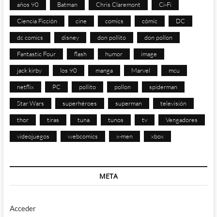
años 90
Batman
Chris Claremont
Ci-Fi
Ciencia Ficción
cine
comics
cómic
DC
dc comics
disney
don pollito
don pollon
Fantastic Four
flash
humor
image
jack kirby
los 90
manga
Marvel
mcu
netflix
PC
pollito
pollon
spiderman
Star Wars
superhéroes
superman
televisión
thor
tiras
tuna
tunos
tv
Vengadores
videojuegos
webcomics
x-men
xbox
META
Acceder