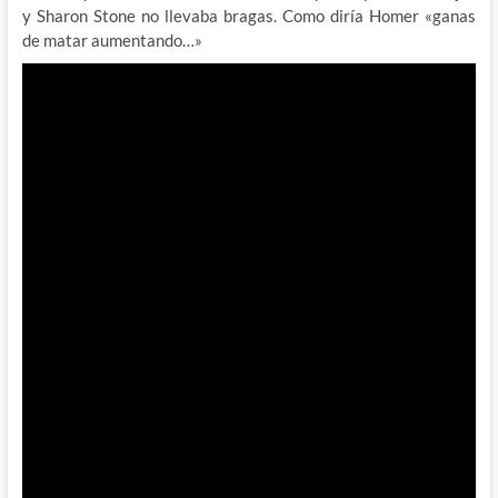
y Sharon Stone no llevaba bragas. Como diría Homer «ganas
de matar aumentando…»