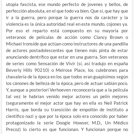
utopia fascista, ese mundo perfecto de jovenes y bellos, de
perfección absoluta, en el que todo va bien. Que sí, que hay que
ir a la guerra, pero porque la guerra nos da carácter y la
violencia es la única autoridad real en este mundo, cojones ya.
Por eso el reparto está compuesto en su mayoría por
veteranos de películas de acción como Clancy Brown o
Michael Ironside que actúan como instructores de una pandilla
de actores postadolescentes que tienen más pinta de estar
anunciando dentrífico que estar en una guerra. Son veteranos
de series como Sensación de Vivir (sí, así tradujo en españa
Beverly Hills 90210) o Melrose Place, los culebrones para
chavalería de la época en los que todos eran guapísimos según
los cánones de belleza de la época, pero de actuar sabían poco.
Y, aunque a posteriori Verhoeven reconocería que a la película
tal vez le habrían venido mejor actores un pelín mejores
(seguramente el mejor actor que hay en ella es Neil Patrick
Harris, que borda su transición de empollón de instituto a
científico nazi y que por la época solo era conocido por haber
protagonizado la serie Doogie Howser, M.D., Un Médico
Precoz) lo cierto es que funcionan. Y funcionan porque no