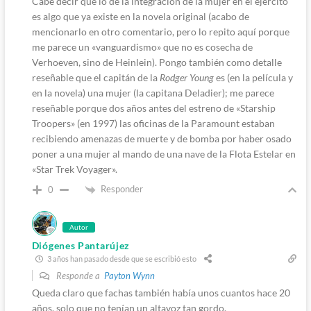
Cabe decir que lo de la integración de la mujer en el ejército
es algo que ya existe en la novela original (acabo de
mencionarlo en otro comentario, pero lo repito aquí porque
me parece un «vanguardismo» que no es cosecha de
Verhoeven, sino de Heinlein). Pongo también como detalle
reseñable que el capitán de la
Rodger Young
es (en la película y
en la novela) una mujer (la capitana Deladier); me parece
reseñable porque dos años antes del estreno de «Starship
Troopers» (en 1997) las oficinas de la Paramount estaban
recibiendo amenazas de muerte y de bomba por haber osado
poner a una mujer al mando de una nave de la Flota Estelar en
«Star Trek Voyager».
Responder
0
Autor
Diógenes Pantarújez
3 años han pasado desde que se escribió esto
Responde a
Payton Wynn
Queda claro que fachas también había unos cuantos hace 20
años, solo que no tenían un altavoz tan gordo.