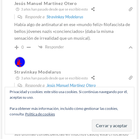
Jesús Manuel Martínez Otero
3 años han pasado desde que se escribió esto
Responde a
Stravinkay Modelarus
Había algo de antinatural en ese «mundo feliz» filofascista de
bellos jóvenes nazis «concienciados» (daba la misma
sensación de irrealidad que un musical).
Responder
0
Stravinkay Modelarus
3 años han pasado desde que se escribió esto
Responde a
Jesús Manuel Martínez Otero
Privacidad y cookies: este sitio usa cookies. Si continúas navegando por él,
Es una comedia excelente pero su forma de contar los chistes
aceptas su uso.
necesita que uno entienda que para reírte con la película
tienes que reírte de la película; su historia, personajes,
Para obtener más información, incluido cómo gestionar las cookies,
dirección. Porque su forma de atacar a la gente que
consulta:
Política de cookies
propagaría su mensaje es sabotear su propagación a través de
cada decisión creativa. En mantener el mensaje (llevandolo a
sus últimas consecuencias en muchos casos) está criticando