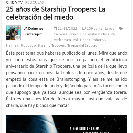
CINE Y TV
PELÍCULAS
25 años de Starship Troopers: La
celebración del miedo
Diógenes
11/11/2022
109 comentarios
Pantarújez
Ciencia Ficción
cine
matar bichos
Paul
Verhoeven
Phil Tippet
Robert A
Heinlein
Robocop
Starship Troopers
Tropas del Espacio
Éste post tenía que haberse publicado el lunes. Mira que ando
yo liado estos días que se me ha pasado el veinticinco
aniversario de Starship Troopers, una película de la que llevo
pensando hacer un post la friolera de doce años, desde que
empezó la cosa esta de Brainstomping. Y así se me ha ido
pasando el tiempo, dejando y dejándolo para más tarde, con lo
que supongo que ya toca, aunque sea por vergüenza torera.
Ésto es una cuestión de fuerza mayor, ¡así que vale ya de
charla, que hay bichos que matar!