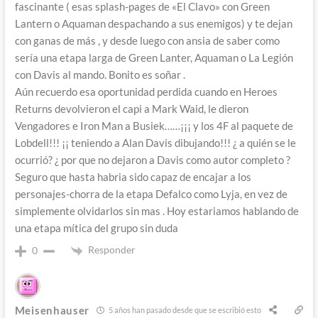
fascinante ( esas splash-pages de «El Clavo» con Green
Lantern o Aquaman despachando a sus enemigos) y te dejan
con ganas de más , y desde luego con ansia de saber como
sería una etapa larga de Green Lanter, Aquaman o La Legión
con Davis al mando. Bonito es soñar .
Aún recuerdo esa oportunidad perdida cuando en Heroes
Returns devolvieron el capi a Mark Waid, le dieron
Vengadores e Iron Man a Busiek……¡¡¡ y los 4F al paquete de
Lobdell!!! ¡¡ teniendo a Alan Davis dibujando!!! ¿ a quién se le
ocurrió? ¿ por que no dejaron a Davis como autor completo ?
Seguro que hasta habria sido capaz de encajar a los
personajes-chorra de la etapa Defalco como Lyja, en vez de
simplemente olvidarlos sin mas . Hoy estariamos hablando de
una etapa mítica del grupo sin duda
Responder
0
Meisenhauser
5 años han pasado desde que se escribió esto