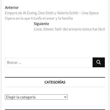
Navegación
Entrada
Anterior
anterior:
Empyre de Al Ewing, Dan Slott y Valerio Schiti – Una Space
de
Opera en la que triunfa el amor y la familia
entradas
Entrada
Siguiente
siguiente:
Love, Simon: Salir del armario nunca fue fácil
Buscar
…
CATEGORÍAS
Categorías