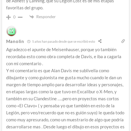
de Abnett y Lanning, que su Legion Lost es de mis etapas
favoritas del grupo.
Responder
0
Manolin
5 años han pasado desde que se escribió esto
Agradezco el apunte de Meisenhauser, porque yo también
recordaba esto como obra completa de Davis, e iba a cagarla
con mi comentario .
Y mi comentario es que Alan Davis me sublivella como
dibujante y como guionista me gusta mucho cuando le dan un
margen de tiempo amplio para desarrollar ideas y personajes,
en etapas largas como la que tuvo en Excalibur o X-Men, y
también en su Clandestine …..pero en proyectos mas cortos
como «El Clavo» ( y pensaba yo que también en esto de la
Legión, pero veo/recuerdo que no es guión suyo) le queda todo
como muy apresurado, como un muestrario de algo que podría
desarrollarse mas . Desde luego el dibujo en esos proyectos es