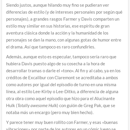
Siendo justos, aunque hilando muy fino se pudieran ver
diferencias de estilo (y de intereses personales por según qué
personajes), a grandes rasgos Farmer y Davis comparten un
estilo muy similar en sus historias, ese espíritu de gran
aventura clásica donde la acción y la humanidad de los
personajes se dan la mano, con algunas gotas de humor entre
el drama. Así que tampoco es raro confundirles.
Además, aunque esto es especular, tampoco sería raro que
hubiera Davis puesto algo de su cosecha a la hora de
desarrollar tramas o darle el «tono». Al fin y al cabo, ya en los
créditos de Excalibur con Claremont se acreditaba a ambos
como autores por igual del episodio de turno en una misma
línea, al estilo Lee-Kirby o Lee-Ditko, a diferencia de alguna
otra obra como aquel episodio que hizo para el Alucinante
Hulk (
Totally awesome Hulk
) con guión de Greg Pak, que se
notaba más un encargo (pero muy bien hecho).
Y parece tener muy buen rollito con Farmer, y esas «buenas
vibraciones» por parte de los autores en un cómic luego se