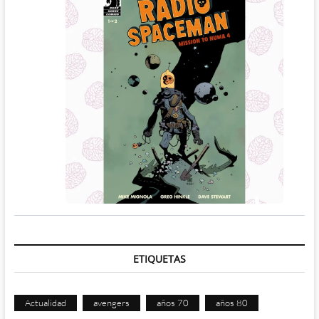
ETIQUETAS
Actualidad
avengers
años 70
años 80