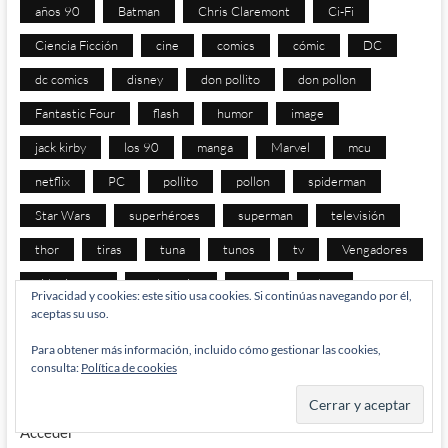
años 90
Batman
Chris Claremont
Ci-Fi
Ciencia Ficción
cine
comics
cómic
DC
dc comics
disney
don pollito
don pollon
Fantastic Four
flash
humor
image
jack kirby
los 90
manga
Marvel
mcu
netflix
PC
pollito
pollon
spiderman
Star Wars
superhéroes
superman
televisión
thor
tiras
tuna
tunos
tv
Vengadores
videojuegos
webcomics
x-men
xbox
Privacidad y cookies: este sitio usa cookies. Si continúas navegando por él,
aceptas su uso.
Para obtener más información, incluido cómo gestionar las cookies,
META
consulta:
Política de cookies
Acceder