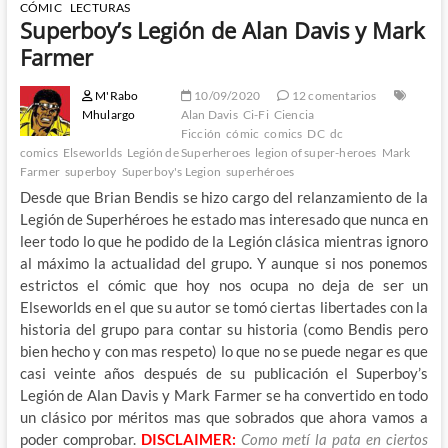
CÓMIC
LECTURAS
Superboy’s Legión de Alan Davis y Mark
Farmer
M'Rabo
10/09/2020
12 comentarios
Mhulargo
Alan Davis
Ci-Fi
Ciencia
Ficción
cómic
comics
DC
dc
comics
Elseworlds
Legión de Superheroes
legion of super-heroes
Mark
Farmer
superboy
Superboy's Legion
superhéroes
Desde que Brian Bendis se hizo cargo del relanzamiento de la
Legión de Superhéroes he estado mas interesado que nunca en
leer todo lo que he podido de la Legión clásica mientras ignoro
al máximo la actualidad del grupo. Y aunque si nos ponemos
estrictos el cómic que hoy nos ocupa no deja de ser un
Elseworlds en el que su autor se tomó ciertas libertades con la
historia del grupo para contar su historia (como Bendis pero
bien hecho y con mas respeto) lo que no se puede negar es que
casi veinte años después de su publicación el Superboy’s
Legión de Alan Davis y Mark Farmer se ha convertido en todo
un clásico por méritos mas que sobrados que ahora vamos a
poder comprobar.
DISCLAIMER:
Como metí la pata en ciertos