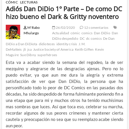
CÓMIC
LECTURAS
Adiós Dan DiDio 1º Parte – De como DC
hizo bueno el Dark & Gritty noventero
M'Rabo
26/02/2020
12 comentarios
Mhulargo
Actualidad
cómic
comics
Dan DiDio
Dan
DiDio despedido
DC
dc comics
De Dan
DiDio a Dan DiDiota
didioteces
identity crisis
J. M.
DeMatteis
jli
jsa
Justice Society of America
Keith Giffen
Kevin
Maguire
Sue Dibny
superhéroes
Esta va a acabar siendo la semana del regodeo, la de ser
mezquino y alegrarse de las desgracias ajenas. Pero no lo
puedo evitar, ya que aun me dura la alegría y extrema
satisfacción de ver que Dan DiDio, la persona que ha
personificado todo lo peor de DC Comics en las pasadas dos
décadas, ha sido despedido de forma fulminante poniendo fin a
una etapa que para mi y muchos otros ha tenido muchísimas
mas sombras que luces. Así que toca eso, celebrar su marcha,
recordar algunos de sus peores crímenes y mantener cierta
cautela y preocupación no sea que su reemplazo acabe siendo
aun peor.