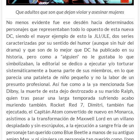
Que adultos que son que dejan violar y asesinar mujeres
No menos evidente fue ese desdén hacia determinados
personajes que representaban todo lo opuesto de esta nueva
DC, siendo el mayor ejemplo de esto la JLI/JLE, dos series
caracterizadas por su sentido del humor (aunque sin huir del
drama) y que son de lo mejor que DC ha publicado en su
historia, pero como a “alguien” no le gustaba lo que
simbolizaban, la editorial se dedico a ejecutar y/o torturar
sistemáticamente a buena parte de sus miembros, en lo que
parecía una pataleta de niño pequeño y no la labor de un
presunto profesional. Así fue como a la ya mencionada Sue
Dibny, la muerte de esta dejo destrozado a su marido Ralph,
quien tras pasar una larga temporada sufriendo acabo
muriendo también. Rocket Red 7, Dimitri, también fue
ejecutado, el Capitán Atom convertido de nuevo en Monarca,
asistimos a la transformación de Maxwell Lord en un villano
despiadado y sin escrúpulos, a la ejecución a sangre fría de un
personaje tan querido como Blue Beetle a manos de su antiguo
amigo Max, y ni siquiera un personaje tan querido como J’onn