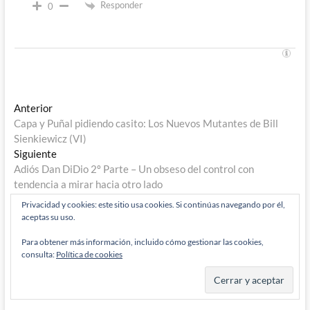
Responder
0
Navegación
Entrada
Anterior
anterior:
Capa y Puñal pidiendo casito: Los Nuevos Mutantes de Bill
de
Sienkiewicz (VI)
entradas
Entrada
Siguiente
siguiente:
Adiós Dan DiDio 2º Parte – Un obseso del control con
tendencia a mirar hacia otro lado
Privacidad y cookies: este sitio usa cookies. Si continúas navegando por él,
aceptas su uso.
Para obtener más información, incluido cómo gestionar las cookies,
consulta:
Política de cookies
Buscar
…