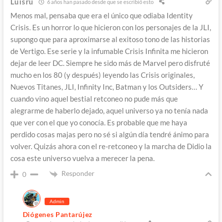
Luisru
6 años han pasado desde que se escribió esto
Menos mal, pensaba que era el único que odiaba Identity
Crisis. Es un horror lo que hicieron con los personajes de la JLI,
supongo que para aproximarse al exitoso tono de las historias
de Vertigo. Ese serie y la infumable Crisis Infinita me hicieron
dejar de leer DC. Siempre he sido más de Marvel pero disfruté
mucho en los 80 (y después) leyendo las Crisis originales,
Nuevos Titanes, JLI, Infinity Inc, Batman y los Outsiders… Y
cuando vino aquel bestial retconeo no pude más que
alegrarme de haberlo dejado, aquel universo ya no tenía nada
que ver con el que yo conocía. Es probable que me haya
perdido cosas majas pero no sé si algún día tendré ánimo para
volver. Quizás ahora con el re-retconeo y la marcha de Didio la
cosa este universo vuelva a merecer la pena.
Responder
0
Admin
Diógenes Pantarújez