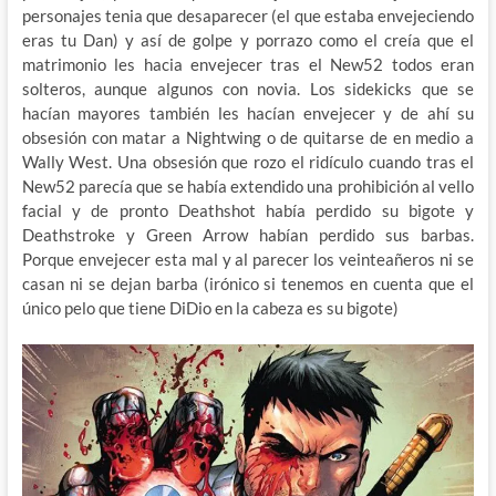
personajes tenia que desaparecer (el que estaba envejeciendo
eras tu Dan) y así de golpe y porrazo como el creía que el
matrimonio les hacia envejecer tras el New52 todos eran
solteros, aunque algunos con novia. Los sidekicks que se
hacían mayores también les hacían envejecer y de ahí su
obsesión con matar a Nightwing o de quitarse de en medio a
Wally West. Una obsesión que rozo el ridículo cuando tras el
New52 parecía que se había extendido una prohibición al vello
facial y de pronto Deathshot había perdido su bigote y
Deathstroke y Green Arrow habían perdido sus barbas.
Porque envejecer esta mal y al parecer los veinteañeros ni se
casan ni se dejan barba (irónico si tenemos en cuenta que el
único pelo que tiene DiDio en la cabeza es su bigote)