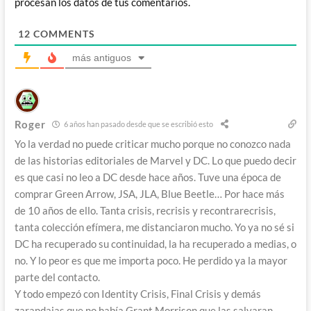
procesan los datos de tus comentarios.
12
COMMENTS
más antiguos
Roger
6 años han pasado desde que se escribió esto
Yo la verdad no puede criticar mucho porque no conozco nada
de las historias editoriales de Marvel y DC. Lo que puedo decir
es que casi no leo a DC desde hace años. Tuve una época de
comprar Green Arrow, JSA, JLA, Blue Beetle… Por hace más
de 10 años de ello. Tanta crisis, recrisis y recontrarecrisis,
tanta colección efímera, me distanciaron mucho. Yo ya no sé si
DC ha recuperado su continuidad, la ha recuperado a medias, o
no. Y lo peor es que me importa poco. He perdido ya la mayor
parte del contacto.
Y todo empezó con Identity Crisis, Final Crisis y demás
zarandajas que no había Grant Morrison que las salvaran.