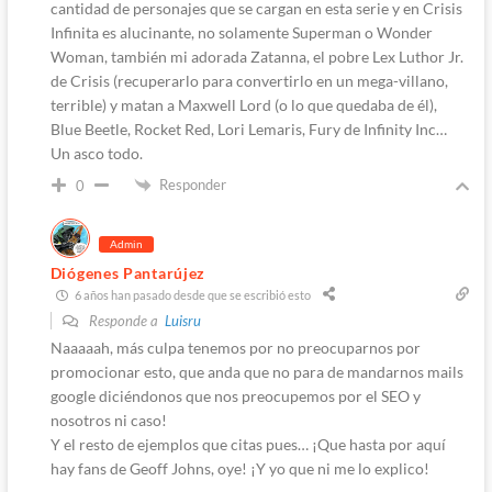
cantidad de personajes que se cargan en esta serie y en Crisis
Infinita es alucinante, no solamente Superman o Wonder
Woman, también mi adorada Zatanna, el pobre Lex Luthor Jr.
de Crisis (recuperarlo para convertirlo en un mega-villano,
terrible) y matan a Maxwell Lord (o lo que quedaba de él),
Blue Beetle, Rocket Red, Lori Lemaris, Fury de Infinity Inc…
Un asco todo.
Responder
0
Admin
Diógenes Pantarújez
6 años han pasado desde que se escribió esto
Responde a
Luisru
Naaaaah, más culpa tenemos por no preocuparnos por
promocionar esto, que anda que no para de mandarnos mails
google diciéndonos que nos preocupemos por el SEO y
nosotros ni caso!
Y el resto de ejemplos que citas pues… ¡Que hasta por aquí
hay fans de Geoff Johns, oye! ¡Y yo que ni me lo explico!