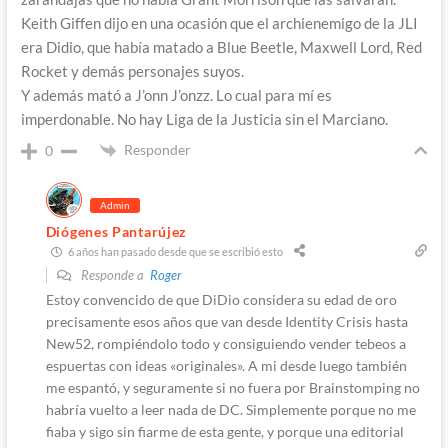
Keith Giffen dijo en una ocasión que el archienemigo de la JLI
era Didio, que había matado a Blue Beetle, Maxwell Lord, Red
Rocket y demás personajes suyos.
Y además mató a J’onn J’onzz. Lo cual para mí es
imperdonable. No hay Liga de la Justicia sin el Marciano.
Responder
0
Admin
Diógenes Pantarújez
6 años han pasado desde que se escribió esto
Responde a
Roger
Estoy convencido de que DiDio considera su edad de oro
precisamente esos años que van desde Identity Crisis hasta
New52, rompiéndolo todo y consiguiendo vender tebeos a
espuertas con ideas «originales». A mi desde luego también
me espantó, y seguramente si no fuera por Brainstomping no
habría vuelto a leer nada de DC. Simplemente porque no me
fiaba y sigo sin fiarme de esta gente, y porque una editorial