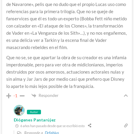
de Navarone», pelis que no dudo que el propio Lucas uso como
referencias para la primera trilogía. Que no se queje de
fanservices que él es todo un experto (Bobba Fett niño metido
con calzador en «El ataque de los Clones», la transformación
de Vader en «La Venganza de los Sith»…), y no nos engañemos,
es una delicia ver a Tarkin y la escena final de Vader
masacrando rebeldes en el film.
Que no se, se que apartar la obra de su creador es una infamia
imperdonable, pero para ver otra de midiclonianos, imperios
destruidos por osos amorosos, actuaciones actorales nulas y
sin alma y Jar Jars de por medio casi que prefiero que Disney
lo aparte lo más lejos posible de la franquicia.
Responder
-1
Autor
Diógenes Pantarújez
6 años han pasado desde que se escribió esto
Responde a
Drfabius