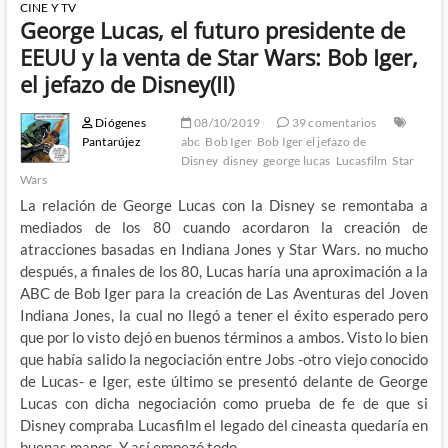
CINE Y TV
George Lucas, el futuro presidente de
EEUU y la venta de Star Wars: Bob Iger,
el jefazo de Disney(II)
Diógenes
08/10/2019
39 comentarios
Pantarújez
abc
Bob Iger
Bob Iger el jefazo de
Disney
disney
george lucas
Lucasfilm
Star
Wars
La relación de George Lucas con la Disney se remontaba a
mediados de los 80 cuando acordaron la creación de
atracciones basadas en Indiana Jones y Star Wars. no mucho
después, a finales de los 80, Lucas haría una aproximación a la
ABC de Bob Iger para la creación de Las Aventuras del Joven
Indiana Jones, la cual no llegó a tener el éxito esperado pero
que por lo visto dejó en buenos términos a ambos. Visto lo bien
que había salido la negociación entre Jobs -otro viejo conocido
de Lucas- e Iger, este último se presentó delante de George
Lucas con dicha negociación como prueba de fe de que si
Disney compraba Lucasfilm el legado del cineasta quedaría en
buenas manos. Y así empezó todo…