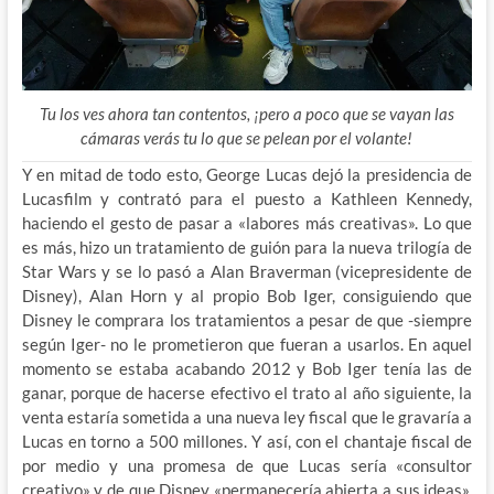
Tu los ves ahora tan contentos, ¡pero a poco que se vayan las
cámaras verás tu lo que se pelean por el volante!
Y en mitad de todo esto, George Lucas dejó la presidencia de
Lucasfilm y contrató para el puesto a Kathleen Kennedy,
haciendo el gesto de pasar a «labores más creativas». Lo que
es más, hizo un tratamiento de guión para la nueva trilogía de
Star Wars y se lo pasó a Alan Braverman (vicepresidente de
Disney), Alan Horn y al propio Bob Iger, consiguiendo que
Disney le comprara los tratamientos a pesar de que -siempre
según Iger- no le prometieron que fueran a usarlos. En aquel
momento se estaba acabando 2012 y Bob Iger tenía las de
ganar, porque de hacerse efectivo el trato al año siguiente, la
venta estaría sometida a una nueva ley fiscal que le gravaría a
Lucas en torno a 500 millones. Y así, con el chantaje fiscal de
por medio y una promesa de que Lucas sería «consultor
creativo» y de que Disney «permanecería abierta a sus ideas»,