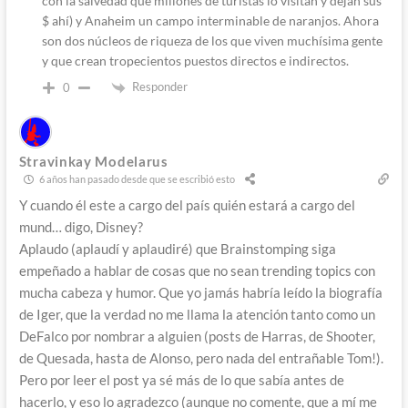
con la salvedad que millones de turistas lo visitan y dejan sus
$ ahí) y Anaheim un campo interminable de naranjos. Ahora
son dos núcleos de riqueza de los que viven muchísima gente
y que crean tropecientos puestos directos e indirectos.
Responder
0
Stravinkay Modelarus
6 años han pasado desde que se escribió esto
Y cuando él este a cargo del país quién estará a cargo del
mund… digo, Disney?
Aplaudo (aplaudí y aplaudiré) que Brainstomping siga
empeñado a hablar de cosas que no sean trending topics con
mucha cabeza y humor. Que yo jamás habría leído la biografía
de Iger, que la verdad no me llama la atención tanto como un
DeFalco por nombrar a alguien (posts de Harras, de Shooter,
de Quesada, hasta de Alonso, pero nada del entrañable Tom!).
Pero por leer el post ya sé más de lo que sabía antes de
hacerlo, y eso lo agradezco (aunque no comente, que a mí me