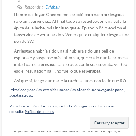
Responde a
Drfabius
Hombre, «Rogue One» no me pareció para nada arriesgada,
solo en apariencia… Al final todo se resuelve con una batalla
épica de la leche, más incluso que el Episodio IV. Y encima el
fanservice de ver a Tarkin y Vader quita cualquier riesgo a una
peli de SW.
Arriesgada habría sido una si hubiera sido una peli de
espionaje y suspense más intimista, que era lo que la primera
mitad parecía presagiar… y lo que, confieso, esperaba ver (por
eso el resultado final… no fue lo que esperaba).
Así que sí, tengo que darle la razón a Lucas con lo de que RO
dio a los fans lo que esperaban… (creo que con ello descubrí
Privacidad y cookies: este sitio usa cookies. Si continúas navegando por él,
que en realidad no soy fan de SW, solo me gustaron sus
aceptas su uso.
películas, pero debe ser que no soy «fan». En fin, puedo vivir
Para obtener más información, incluido cómo gestionar las cookies,
con ello).
consulta:
Política de cookies
Sobre que Iger pudiera ser presidente… Hombre, puessss….
como mínimo seguro que tendría la cabeza más fría, sería más
diplomático o con menos salidas de tono que Trump. Que