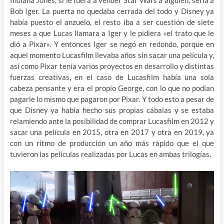
Indiana Jones, si le fuera a vender Star Wars a alguien, sería a
Bob Iger. La puerta no quedaba cerrada del todo y Disney ya
había puesto el anzuelo, el resto iba a ser cuestión de siete
meses a que Lucas llamara a Iger y le pidiera «el trato que le
dió a Pixar». Y entonces Iger se negó en redondo, porque en
aquel momento Lucasfilm llevaba años sin sacar una película y,
así como Pixar tenía varios proyectos en desarrollo y distintas
fuerzas creativas, en el caso de Lucasfilm había una sola
cabeza pensante y era el propio George, con lo que no podían
pagarle lo mismo que pagaron por Pixar. Y todo esto a pesar de
que Disney ya había hecho sus propias cábalas y se estaba
relamiendo ante la posibilidad de comprar Lucasfilm en 2012 y
sacar una película en 2015, otra en 2017 y otra en 2019, ya
con un ritmo de producción un año más rápido que el que
tuvieron las películas realizadas por Lucas en ambas trilogías.