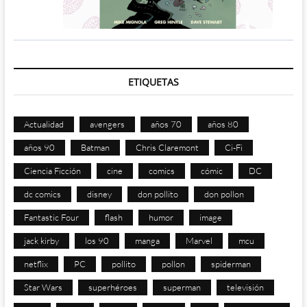
ETIQUETAS
Actualidad
avengers
años 70
años 80
años 90
Batman
Chris Claremont
Ci-Fi
Ciencia Ficción
cine
comics
cómic
DC
dc comics
disney
don pollito
don pollon
Fantastic Four
flash
humor
image
jack kirby
los 90
manga
Marvel
mcu
netflix
PC
pollito
pollon
spiderman
Star Wars
superhéroes
superman
televisión