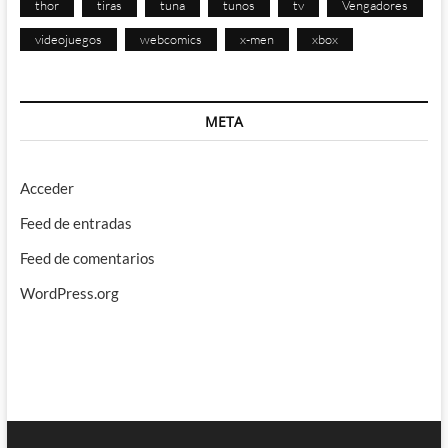
thor
tiras
tuna
tunos
tv
Vengadores
videojuegos
webcomics
x-men
xbox
META
Acceder
Feed de entradas
Feed de comentarios
WordPress.org