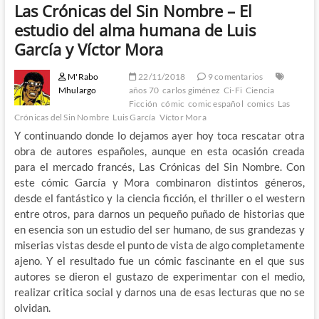
Las Crónicas del Sin Nombre – El
estudio del alma humana de Luis
García y Víctor Mora
M'Rabo
22/11/2018
9 comentarios
Mhulargo
años 70
carlos giménez
Ci-Fi
Ciencia
Ficción
cómic
comic español
comics
Las
Crónicas del Sin Nombre
Luis García
Víctor Mora
Y continuando donde lo dejamos ayer hoy toca rescatar otra
obra de autores españoles, aunque en esta ocasión creada
para el mercado francés, Las Crónicas del Sin Nombre. Con
este cómic García y Mora combinaron distintos géneros,
desde el fantástico y la ciencia ficción, el thriller o el western
entre otros, para darnos un pequeño puñado de historias que
en esencia son un estudio del ser humano, de sus grandezas y
miserias vistas desde el punto de vista de algo completamente
ajeno. Y el resultado fue un cómic fascinante en el que sus
autores se dieron el gustazo de experimentar con el medio,
realizar critica social y darnos una de esas lecturas que no se
olvidan.