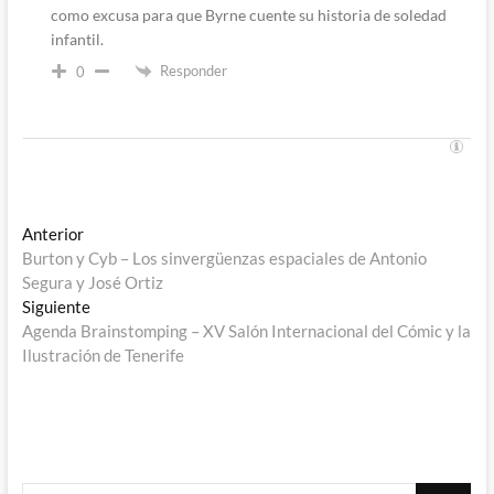
como excusa para que Byrne cuente su historia de soledad
infantil.
Responder
0
Navegación
Entrada
Anterior
anterior:
Burton y Cyb – Los sinvergüenzas espaciales de Antonio
de
Segura y José Ortiz
entradas
Entrada
Siguiente
siguiente:
Agenda Brainstomping – XV Salón Internacional del Cómic y la
Ilustración de Tenerife