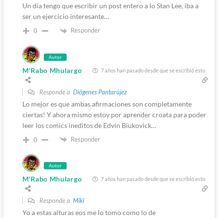
Un día tengo que escribir un post entero a lo Stan Lee, iba a
ser un ejercicio interesante…
Responder
0
Autor
M'Rabo Mhulargo
7 años han pasado desde que se escribió esto
Responde a
Diógenes Pantarújez
Lo mejor es que ambas afirmaciones son completamente
ciertas! Y ahora mismo estoy por aprender croata para poder
leer los comics ineditos de Edvin Biukovick…
Responder
0
Autor
M'Rabo Mhulargo
7 años han pasado desde que se escribió esto
Responde a
Miki
Yo a estas alturas eos me lo tomo como lo de