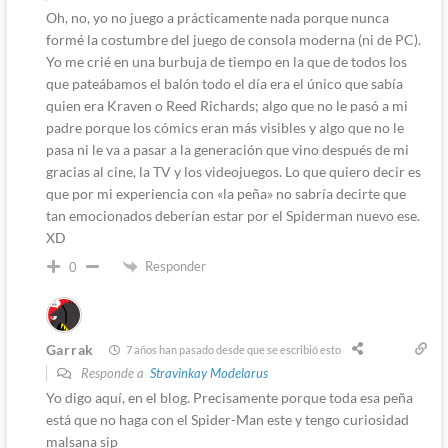
Oh, no, yo no juego a prácticamente nada porque nunca
formé la costumbre del juego de consola moderna (ni de PC).
Yo me crié en una burbuja de tiempo en la que de todos los
que pateábamos el balón todo el día era el único que sabía
quien era Kraven o Reed Richards; algo que no le pasó a mi
padre porque los cómics eran más visibles y algo que no le
pasa ni le va a pasar a la generación que vino después de mi
gracias al cine, la TV y los videojuegos. Lo que quiero decir es
que por mi experiencia con «la peña» no sabría decirte que
tan emocionados deberían estar por el Spiderman nuevo ese.
XD
Responder
0
Garrak
7 años han pasado desde que se escribió esto
Responde a
Stravinkay Modelarus
Yo digo aquí, en el blog. Precisamente porque toda esa peña
está que no haga con el Spider-Man este y tengo curiosidad
malsana sip