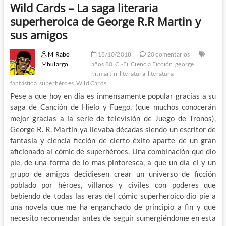
Wild Cards – La saga literaria
superheroica de George R.R Martin y
sus amigos
M'Rabo
18/10/2018
20 comentarios
Mhulargo
años 80
Ci-Fi
Ciencia Ficción
george
r.r.martin
literatura
literatura
fantástica
superhéroes
Wild Cards
Pese a que hoy en día es inmensamente popular gracias a su
saga de Canción de Hielo y Fuego, (que muchos conocerán
mejor gracias a la serie de televisión de Juego de Tronos),
George R. R. Martin ya llevaba décadas siendo un escritor de
fantasía y ciencia ficción de cierto éxito aparte de un gran
aficionado al cómic de superhéroes. Una combinación que dio
pie, de una forma de lo mas pintoresca, a que un día el y un
grupo de amigos decidiesen crear un universo de ficción
poblado por héroes, villanos y civiles con poderes que
bebiendo de todas las eras del cómic superheroico dio pie a
una novela que me ha enganchado de principio a fin y que
necesito recomendar antes de seguir sumergiéndome en esta