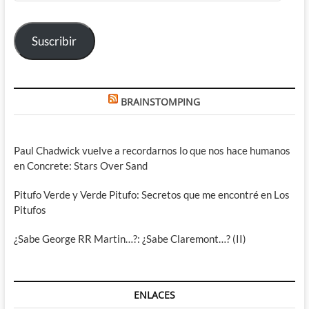
correo
electrónico
Suscribir
BRAINSTOMPING
Paul Chadwick vuelve a recordarnos lo que nos hace humanos
en Concrete: Stars Over Sand
Pitufo Verde y Verde Pitufo: Secretos que me encontré en Los
Pitufos
¿Sabe George RR Martin…?: ¿Sabe Claremont…? (II)
ENLACES