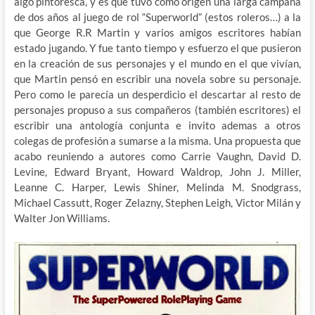
algo pintoresca, y es que tuvo como origen una larga campaña
de dos años al juego de rol “Superworld” (estos roleros…) a la
que George R.R Martin y varios amigos escritores habían
estado jugando. Y fue tanto tiempo y esfuerzo el que pusieron
en la creación de sus personajes y el mundo en el que vivían,
que Martin pensó en escribir una novela sobre su personaje.
Pero como le parecía un desperdicio el descartar al resto de
personajes propuso a sus compañeros (también escritores) el
escribir una antología conjunta e invito ademas a otros
colegas de profesión a sumarse a la misma. Una propuesta que
acabo reuniendo a autores como Carrie Vaughn, David D.
Levine, Edward Bryant, Howard Waldrop, John J. Miller,
Leanne C. Harper, Lewis Shiner, Melinda M. Snodgrass,
Michael Cassutt, Roger Zelazny, Stephen Leigh, Victor Milán y
Walter Jon Williams.