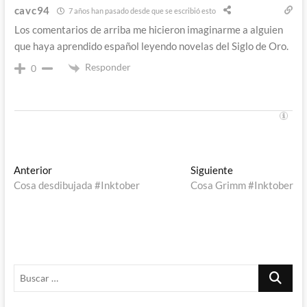
cavc94
7 años han pasado desde que se escribió esto
Los comentarios de arriba me hicieron imaginarme a alguien
que haya aprendido español leyendo novelas del Siglo de Oro.
Responder
0
Navegación
Entrada
Entrada
Anterior
Siguiente
anterior:
siguiente:
Cosa desdibujada #Inktober
Cosa Grimm #Inktober
de
entradas
Buscar
…