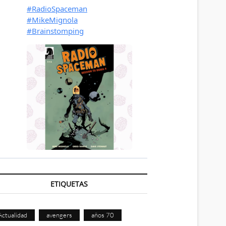
ETIQUETAS
Actualidad
avengers
años 70