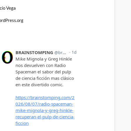
cío Vega
rdPress.org