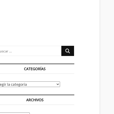
n
ú
Buscar
…
CATEGORÍAS
tegorías
ARCHIVOS