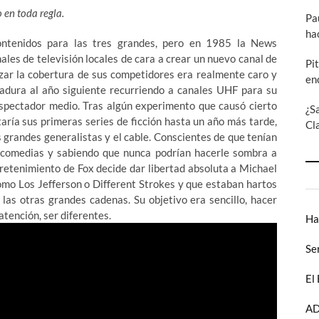
 en toda regla.
Pa
ha
ontenidos para las tres grandes, pero en 1985 la News
es de televisión locales de cara a crear un nuevo canal de
Pi
anzar la cobertura de sus competidores era realmente caro y
en
dura al año siguiente recurriendo a canales UHF para su
espectador medio. Tras algún experimento que causó cierto
¿S
aría sus primeras series de ficción hasta un año más tarde,
Cl
as grandes generalistas y el cable. Conscientes de que tenían
lecomedias y sabiendo que nunca podrían hacerle sombra a
retenimiento de Fox decide dar libertad absoluta a Michael
mo Los Jefferson o Different Strokes y que estaban hartos
 las otras grandes cadenas. Su objetivo era sencillo, hacer
atención, ser diferentes.
Ha
Se
El
AD