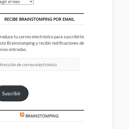
chivos
RECIBE BRAINSTOMPING POR EMAIL
troduce tu correo electrónico para suscribirte
este Brainstomping y recibir notificaciones de
evas entradas.
rección
rreo
ectrónico
Suscribir
BRAINSTOMPING