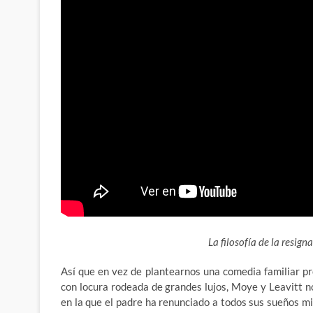
La filosofía de la resigna
Así que en vez de plantearnos una comedia familiar 
con locura rodeada de grandes lujos, Moye y Leavitt no
en la que el padre ha renunciado a todos sus sueños m