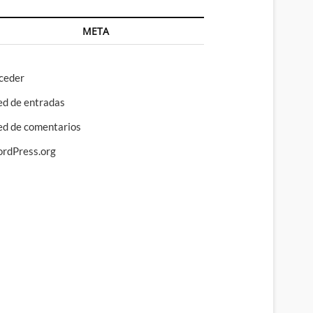
META
ceder
ed de entradas
ed de comentarios
rdPress.org