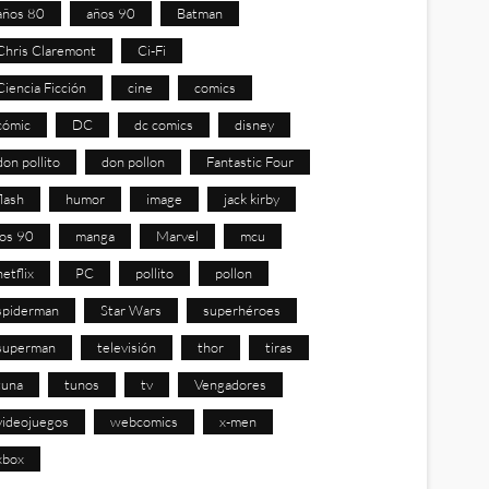
años 80
años 90
Batman
Chris Claremont
Ci-Fi
Ciencia Ficción
cine
comics
cómic
DC
dc comics
disney
don pollito
don pollon
Fantastic Four
flash
humor
image
jack kirby
los 90
manga
Marvel
mcu
netflix
PC
pollito
pollon
spiderman
Star Wars
superhéroes
superman
televisión
thor
tiras
tuna
tunos
tv
Vengadores
videojuegos
webcomics
x-men
xbox