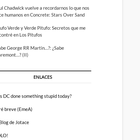
ul Chadwick vuelve a recordarnos lo que nos
ce humanos en Concrete: Stars Over Sand
tufo Verde y Verde Pitufo: Secretos que me
contré en Los Pitufos
abe George RR Martin…?: ¿Sabe
aremont…? (II)
ENLACES
s DC done something stupid today?
ré breve (EmeA)
 Blog de Jotace
LO!