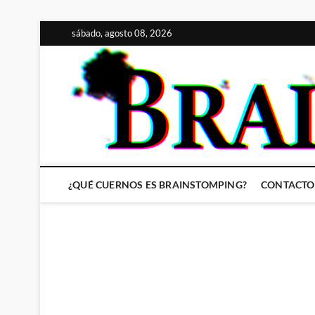
Saltar
sábado, agosto 08, 2026
al
contenido
¿QUÉ CUERNOS ES BRAINSTOMPING?
CONTACTO