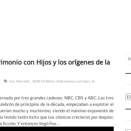
monio con Hijos y los orígenes de la
fox
Married... With Children
Matrimonio con hijos
tv
Ca
bernada por tres grandes cadenas: NBC, CBS y ABC. Las tres
 culebrón de principios de la década, empezaban a explotar el
e querían mucho y muchísimo, siendo el máximo exponente de
a tenido tanto éxito que sus clónicos crecieron por doquier,
a ficción. Y entonces llegó Fox…