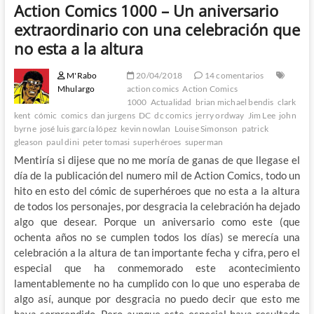
Action Comics 1000 – Un aniversario
extraordinario con una celebración que
no esta a la altura
M'Rabo
20/04/2018
14 comentarios
Mhulargo
action comics
Action Comics
1000
Actualidad
brian michael bendis
clark
kent
cómic
comics
dan jurgens
DC
dc comics
jerry ordway
Jim Lee
john
byrne
josé luis garcía lópez
kevin nowlan
Louise Simonson
patrick
gleason
paul dini
peter tomasi
superhéroes
superman
Mentiría si dijese que no me moría de ganas de que llegase el
día de la publicación del numero mil de Action Comics, todo un
hito en esto del cómic de superhéroes que no esta a la altura
de todos los personajes, por desgracia la celebración ha dejado
algo que desear. Porque un aniversario como este (que
ochenta años no se cumplen todos los días) se merecía una
celebración a la altura de tan importante fecha y cifra, pero el
especial que ha conmemorado este acontecimiento
lamentablemente no ha cumplido con lo que uno esperaba de
algo así, aunque por desgracia no puedo decir que esto me
haya sorprendido. Pero aunque este especial haya resultado