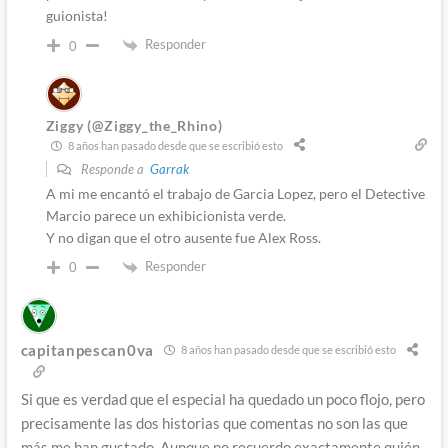
guionista!
Responder
0
Ziggy (@Ziggy_the_Rhino)
8 años han pasado desde que se escribió esto
Responde a
Garrak
A mi me encantó el trabajo de Garcia Lopez, pero el Detective
Marcio parece un exhibicionista verde.
Y no digan que el otro ausente fue Alex Ross.
Responder
0
capitanpescan0va
8 años han pasado desde que se escribió esto
Si que es verdad que el especial ha quedado un poco flojo, pero
precisamente las dos historias que comentas no son las que
más me han gustado. Aunque no recuerdo exactamente quién