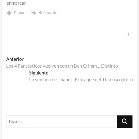
enmarcar
Responder
0
Navegación
Entrada
Anterior
anterior:
Los 4 Fantásticos vuelven con un Ben Grimm… Distinto
de
Entrada
Siguiente
entradas
siguiente:
La semana de Thanos: El ataque del Thanoscoptero
Buscar
…