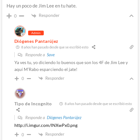
Hay un poco de Jim Lee en tu hate.
Responder
0
Admin
Diógenes Pantarújez
8 años han pasado desde que se escribió esto
Responde a
Save
Ya ves tu, yo diciendo lo buenos que son los 4F de Jim Lee y
aquí M’Rabo esparciendo el jate!
Responder
0
Tipo de Incognito
8 años han pasado desde que se escribió esto
Responde a
Diógenes Pantarújez
http://i.imgur.com/lNXwPx0.png
Responder
0