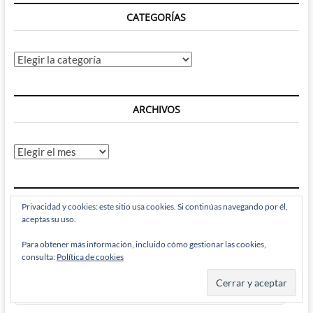
CATEGORÍAS
Categorías
ARCHIVOS
Archivos
RECIBE BRAINSTOMPING POR EMAIL
Privacidad y cookies: este sitio usa cookies. Si continúas navegando por él,
aceptas su uso.
Introduce tu correo electrónico para suscribirte a este
Para obtener más información, incluido cómo gestionar las cookies,
consulta:
Política de cookies
Brainstomping y recibir notificaciones de nuevas entradas.
Dirección
de
correo