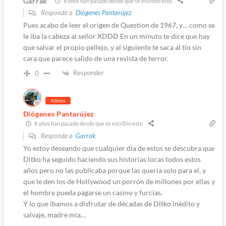
Garrak
8 años han pasado desde que se escribió esto
Responde a
Diógenes Pantarújez
Pues acabo de leer el origen de Question de 1967, y… como se
le iba la cabeza al señor XDDD En un minuto te dice que hay
que salvar el propio pellejo, y al siguiente te saca al tío sin
cara que parece salido de una revista de terror.
Responder
0
Admin
Diógenes Pantarújez
8 años han pasado desde que se escribió esto
Responde a
Garrak
Yo estoy deseando que cualquier día de estos se descubra que
Ditko ha seguido haciendo sus historias locas todos estos
años pero no las publicaba porque las quería solo para el, y
que le den los de Hollywood un porrón de millones por ellas y
el hombre pueda pagarse un casino y furcias.
Y lo que íbamos a disfrutar de décadas de Ditko inédito y
salvaje, madre mía…