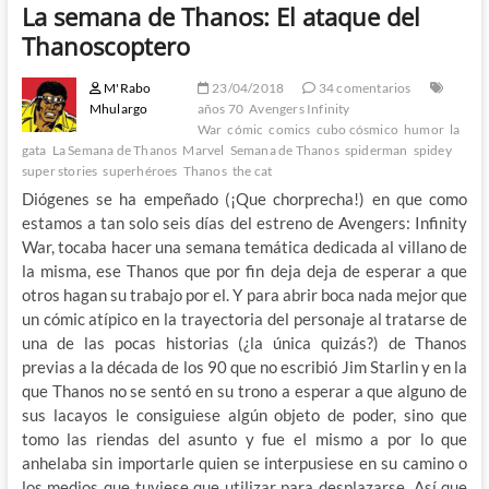
La semana de Thanos: El ataque del
Thanoscoptero
M'Rabo
23/04/2018
34 comentarios
Mhulargo
años 70
Avengers Infinity
War
cómic
comics
cubo cósmico
humor
la
gata
La Semana de Thanos
Marvel
Semana de Thanos
spiderman
spidey
super stories
superhéroes
Thanos
the cat
Diógenes se ha empeñado (¡Que chorprecha!) en que como
estamos a tan solo seis días del estreno de Avengers: Infinity
War, tocaba hacer una semana temática dedicada al villano de
la misma, ese Thanos que por fin deja deja de esperar a que
otros hagan su trabajo por el. Y para abrir boca nada mejor que
un cómic atípico en la trayectoria del personaje al tratarse de
una de las pocas historias (¿la única quizás?) de Thanos
previas a la década de los 90 que no escribió Jim Starlin y en la
que Thanos no se sentó en su trono a esperar a que alguno de
sus lacayos le consiguiese algún objeto de poder, sino que
tomo las riendas del asunto y fue el mismo a por lo que
anhelaba sin importarle quien se interpusiese en su camino o
los medios que tuviese que utilizar para desplazarse. Así que