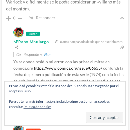
Warlock y difícilmente se le podía considerar un «villano más
del montón».
Responder
0
Autor
M'Rabo Mhulargo
8 años han pasado desde que se escribió esto
Responde a
Vizh
Ya se donde residió mi error, con las prisas al mirar en
comics.org
https://www.comics.org/issue/86655/
confundí la
fecha de primera publicación de esta serie (1974) con la fecha
de publicación de este numero en concreto, ni me fije en ese
Privacidad y cookies: este sitio usa cookies. Si continúas navegando por él,
1979 bien gordo que habia a la derecha de la pagina, solo en
aceptas su uso.
el 1974 de debajo del nombre/numero del comic. ¡Pero en mi
descargo dire que la culpa es de Diogenes que me hace
Para obtener más información, incluido cómo gestionar las cookies,
trabajar con prisas!
consulta:
Política de cookies
Responder
0