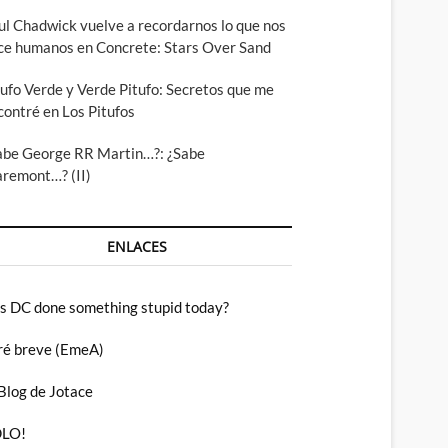
ul Chadwick vuelve a recordarnos lo que nos
ce humanos en Concrete: Stars Over Sand
tufo Verde y Verde Pitufo: Secretos que me
contré en Los Pitufos
abe George RR Martin…?: ¿Sabe
aremont…? (II)
ENLACES
s DC done something stupid today?
ré breve (EmeA)
 Blog de Jotace
LO!