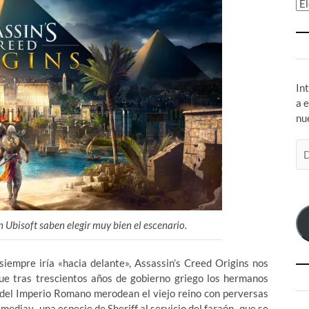
Ar
In
a 
nu
Di
de
co
el
n Ubisoft saben elegir muy bien el escenario.
siempre iría «hacia delante», Assassin’s Creed Origins nos
que
tras trescientos años de gobierno griego los hermanos
s del Imperio Romano merodean el viejo reino con perversas
edjay -una especie de Sheriff al servicio del faraón- que se