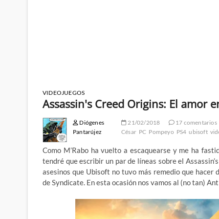
VIDEOJUEGOS
Assassin's Creed Origins: El amor e
Diógenes
21/02/2018
17 comentarios
Pantarújez
César
PC
Pompeyo
PS4
ubisoft
vid
Como M’Rabo ha vuelto a escaquearse y me ha fastid
tendré que escribir un par de líneas sobre el Assassin’
asesinos que Ubisoft no tuvo más remedio que hacer d
de Syndicate. En esta ocasión nos vamos al (no tan) An