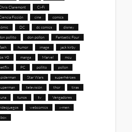
Chris Claremont
Ci-Fi
Ciencia Ficción
cine
comics
cómic
DC
dc comics
disney
don pollito
don pollon
Fantastic Four
flash
humor
image
jack kirby
los 90
manga
Marvel
mcu
netflix
PC
pollito
pollon
spiderman
Star Wars
superhéroes
superman
televisión
thor
tiras
tuna
tunos
tv
Vengadores
videojuegos
webcomics
x-men
xbox