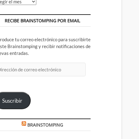
chivos
RECIBE BRAINSTOMPING POR EMAIL
troduce tu correo electrónico para suscribirte
este Brainstomping y recibir notificaciones de
evas entradas.
rección
rreo
ectrónico
Suscribir
BRAINSTOMPING