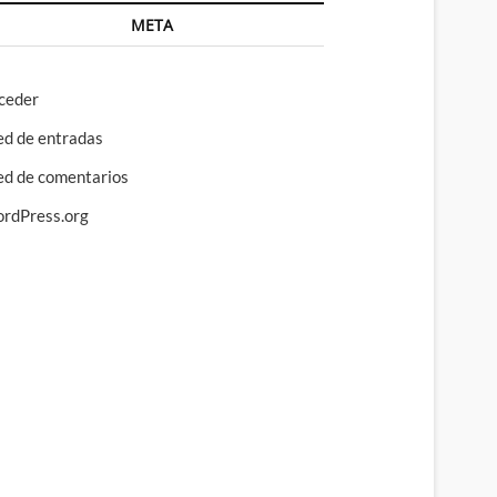
META
ceder
ed de entradas
ed de comentarios
rdPress.org