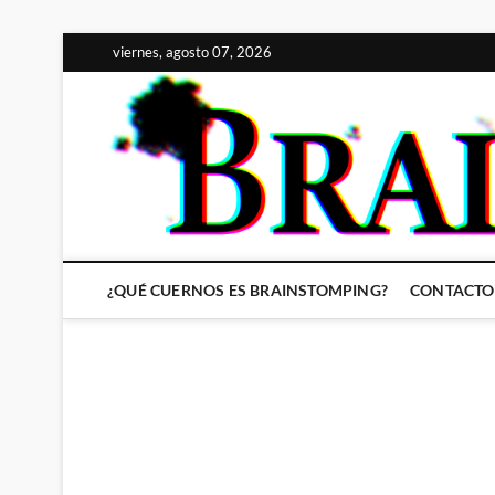
Saltar
viernes, agosto 07, 2026
al
contenido
¿QUÉ CUERNOS ES BRAINSTOMPING?
CONTACTO