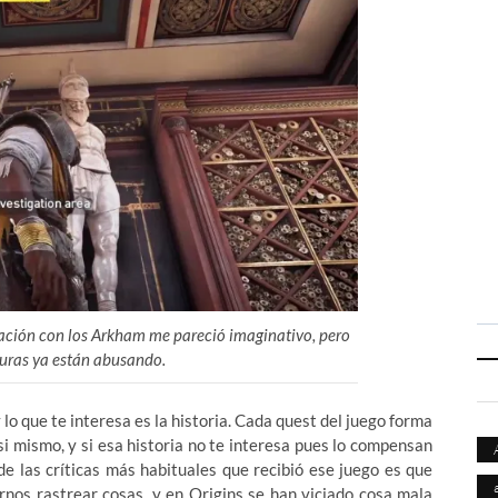
ación con los Arkham me pareció imaginativo, pero
turas ya están abusando.
 lo que te interesa es la historia. Cada quest del juego forma
si mismo, y si esa historia no te interesa pues lo compensan
de las críticas más habituales que recibió ese juego es que
rnos rastrear cosas, y en Origins se han viciado cosa mala