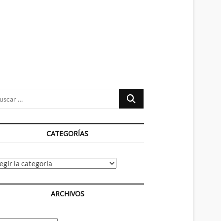
n
ú
Buscar
…
CATEGORÍAS
tegorías
ARCHIVOS