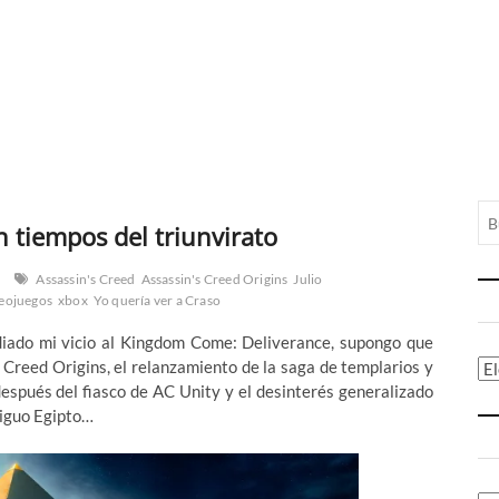
n tiempos del triunvirato
Assassin's Creed
Assassin's Creed Origins
Julio
eojuegos
xbox
Yo quería ver a Craso
iado mi vicio al Kingdom Come: Deliverance, supongo que
s Creed Origins, el relanzamiento de la saga de templarios y
Ca
espués del fiasco de AC Unity y el desinterés generalizado
tiguo Egipto…