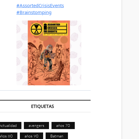
ETIQUETAS
Actualidad
avengers
años 70
años 80
años 90
Batman