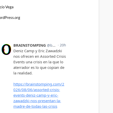
cío Vega
rdPress.org