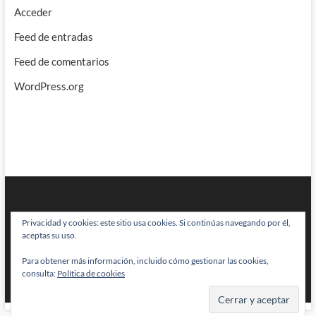
Acceder
Feed de entradas
Feed de comentarios
WordPress.org
Privacidad y cookies: este sitio usa cookies. Si continúas navegando por él,
aceptas su uso.
Para obtener más información, incluido cómo gestionar las cookies,
BRAINSTOMPING
| Diseñado por:
Theme Freesia
|
WordPress
| © Todos
consulta:
Política de cookies
los derechos reservados