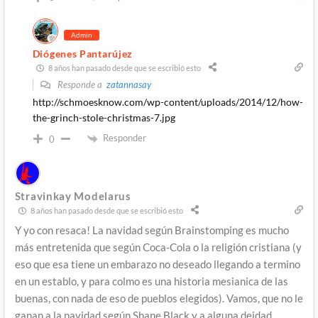
Admin
Diógenes Pantarújez
8 años han pasado desde que se escribió esto
Responde a
zatannasay
http://schmoesknow.com/wp-content/uploads/2014/12/how-
the-grinch-stole-christmas-7.jpg
Responder
0
Stravinkay Modelarus
8 años han pasado desde que se escribió esto
Y yo con resaca! La navidad según Brainstomping es mucho
más entretenida que según Coca-Cola o la religión cristiana (y
eso que esa tiene un embarazo no deseado llegando a termino
en un establo, y para colmo es una historia mesianica de las
buenas, con nada de eso de pueblos elegidos). Vamos, que no le
ganan a la navidad según Shane Black y a alguna deidad