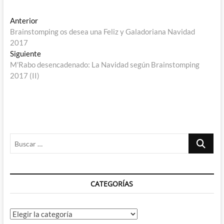
Navegación
Entrada
Anterior
anterior:
Brainstomping os desea una Feliz y Galadoriana Navidad
de
2017
entradas
Entrada
Siguiente
siguiente:
M'Rabo desencadenado: La Navidad según Brainstomping
2017 (II)
Buscar
…
CATEGORÍAS
Categorías