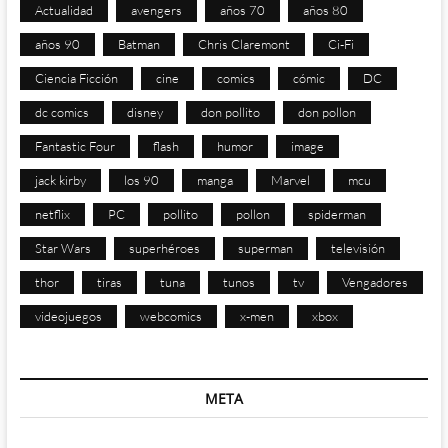
Actualidad
avengers
años 70
años 80
años 90
Batman
Chris Claremont
Ci-Fi
Ciencia Ficción
cine
comics
cómic
DC
dc comics
disney
don pollito
don pollon
Fantastic Four
flash
humor
image
jack kirby
los 90
manga
Marvel
mcu
netflix
PC
pollito
pollon
spiderman
Star Wars
superhéroes
superman
televisión
thor
tiras
tuna
tunos
tv
Vengadores
videojuegos
webcomics
x-men
xbox
META