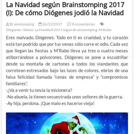
La Navidad según Brainstomping 2017
(I): De cómo Diógenes jodió la Navidad
Brainstomping
26/12/2017
9 comentarios
Diógenes
idiotas
La Navidad 2017 según Brainstomping
M'Rabo
Eres malvado, Diógenes. Todo en tí es crueldad, y tu corazón
está tan podrido que por tus venas sólo corre el odio. Cada vez
que llegan las fiestas y M’Rabo lleva ya tres o cuatro meses
atiborrándose a polvorones, Diógenes se pone a escudriñar
desde su montaña de cartones a todos los viandantes que
corretean estresados bajo las luces de colores, ebrios de una
falsa felicidad llamada “cenas de empresa” y “compromisos
familiares”.
-¿Va a venir tu novia la misionera?
-No abuela, la tienen secuestrada unos señores de la guerra.
-Ay hija, perdona. ¡Que malo es hacerse vieja!