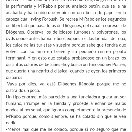
la perfumería y M’Rabo a por su ansiado betún, que se le ha
acabado y ha tenido que venir con una bolsa de papel en la
cabeza cual Irving Forbush. Se recrea M’Rabo en los segundos
de libertad que pasa lejos de Diógenes, del canalla opresor de
Diógenes. Observa los deliciosos turrones y polvorones, los
dvds donde antes había tebeos expuestos, las tiendas de ropa,
los culos de las turistas y suspira porque sabe que tendrá que
volver con su amo en breve y su pequeño recreo pronto
terminará. Y en esto que estaba probándose en un brazo los
distintos colores de betunes -hoy busca un tono Sidney Poitier,
que quería una negritud clásica- cuando se oyen los primeros
disparos:
-Vaya por dios, ya está Diógenes liándola porque me he
distraido un poco.
Un tipo enorme, más parecido a una tuneladora que a un ser
humano, irrumpe en la tienda y procede a echar de malos
modos al personal, que ignora completamente la presencia de
M’Rabo porque, como siempre, se ha colado sin que le vea
nadie:
-Menos mal que me he colado, porque si no seguro que me