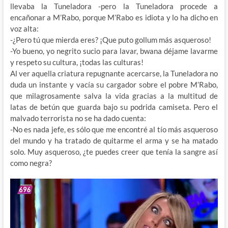
llevaba la Tuneladora -pero la Tuneladora procede a
encañonar a M’Rabo, porque M’Rabo es idiota y lo ha dicho en
voz alta:
-¿Pero tú que mierda eres? ¡Que puto gollum más asqueroso!
-Yo bueno, yo negrito sucio para lavar, bwana déjame lavarme
y respeto su cultura, ¡todas las culturas!
Al ver aquella criatura repugnante acercarse, la Tuneladora no
duda un instante y vacía su cargador sobre el pobre M’Rabo,
que milagrosamente salva la vida gracias a la multitud de
latas de betún que guarda bajo su podrida camiseta. Pero el
malvado terrorista no se ha dado cuenta:
-No es nada jefe, es sólo que me encontré al tío más asqueroso
del mundo y ha tratado de quitarme el arma y se ha matado
solo. Muy asqueroso, ¿te puedes creer que tenía la sangre así
como negra?