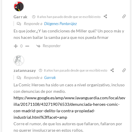
Garrak
8 años han pasado desde que se escribió esto
Responde a
Diógenes Pantarújez
Es que joder,¿Y las condiciones de Miller qué? Un poco más y
nos hacen bailar la samba para que nos pueda firmar
Responder
0
zatannasay
8 años han pasado desde que se escribió esto
Responde a
Garrak
La Comic Heroes ha sido un caos a nivel organizativo, incluso
con denuncias de por medio.
https://www.google.es/amp/www.lavanguardia.com/local/sev
illa/20171108/432719076533/denunciada-heroes-comic-
con-madrid-por-delito-la-contra-propiedad-
industrial.html%3ffacet=amp
Corre el rumor, de que los autores que fallaron, fallaron por
no querer involucrarse en estos rollos.