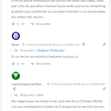
A mí es que el monopolio del porno me tiene fascinado, todo
ese rollo de que ellos mismos hacen webs porno en streaming
gratuito para publicitar sus propias mierdas y a la vez piratear
los videos del vecino…
Responder
0
Save
8 años han pasado desde que se escribió esto
Responde a
Diógenes Pantarújez
Es un sector económico bastante curioso, sí.
Responder
0
capitanpescan0va
8 años han pasado desde que se escribió esto
Responde a
Save
No negaré que me molaría ver qué sale de un Disney Infinity
con sus muñequitos y todas las franquicias en versión porno…