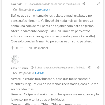
Garrak
8 años han pasado desde que se escribió esto
Responde a
zatannasay
Buf, es que con el tema de los tickets o madrugabas, o no
conseguías ninguno. Yo llegué ahí nada más abrieron y ya
había una cola de mil pares de cojones solo para cogerlos.
Afortunadamente conseguí de Phil Jimenez, pero otros
autores una estaban agotados tan pronto (como Azzarello)
Que solo puedan firmar 45 personas es un rollo patatero
Responder
0
zatannasay
8 años han pasado desde que se escribió esto
Responde a
Garrak
Azzarello estaba muy buscado, cosa que me sorprendió,
mientras Maguire era de los menos reclamados, cosa que me
sorprendió más.
Jimenez, Coipel y Brooks fueron los que se me escaparon y lo
lamento, pero tenía otras prioridades.
Conseguí dibujos de Chin y Chiarello (unos encantos de