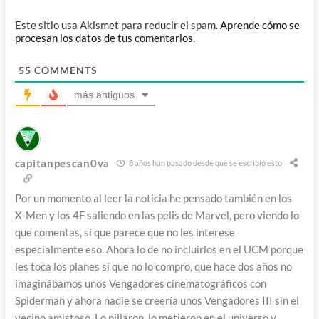
Este sitio usa Akismet para reducir el spam.
Aprende cómo se
procesan los datos de tus comentarios.
55
COMMENTS
más antiguos
capitanpescan0va
8 años han pasado desde que se escribió esto
Por un momento al leer la noticia he pensado también en los
X-Men y los 4F saliendo en las pelis de Marvel, pero viendo lo
que comentas, sí que parece que no les interese
especialmente eso. Ahora lo de no incluirlos en el UCM porque
les toca los planes sí que no lo compro, que hace dos años no
imaginábamos unos Vengadores cinematográficos con
Spiderman y ahora nadie se creería unos Vengadores III sin el
vecino amistoso. Lo pillaron, lo metieron en el universo y