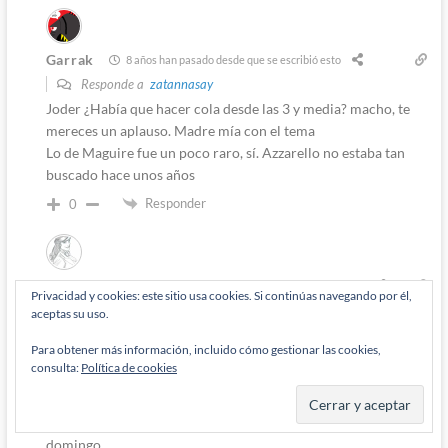
Garrak
8 años han pasado desde que se escribió esto
Responde a
zatannasay
Joder ¿Había que hacer cola desde las 3 y media? macho, te
mereces un aplauso. Madre mía con el tema
Lo de Maguire fue un poco raro, sí. Azzarello no estaba tan
buscado hace unos años
Responder
0
zatannasay
8 años han pasado desde que se escribió esto
Privacidad y cookies: este sitio usa cookies. Si continúas navegando por él,
Responde a
zatannasay
aceptas su uso.
Mira tú, que yo era el séptimo de la cola; pero del viernes
Para obtener más información, incluido cómo gestionar las cookies,
habían quedado veintitantas personas con tickets pero sin
consulta:
Política de cookies
firmas.
Esas personas tenían prioridad; así que acordaron con la
editorial que unos veinte acudirían el sabado y otros seis el
domingo.