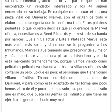
su brazo cinematográfico en breve, parece que no han
encontrado un vendedor interesado y los 4F siguen
encerrados en su burbuja. En cualquier caso el cuarteto es una
pieza vital del Universo Marvel, son el origen de todo y
elaboran la cosmogonía que lo conforma todo. Estos palabros
pedantes lo que quieren decir es que si queremos la Marvel
clásica, necesitamos a Reed Richards y el resto de su banda
por narices. Que sin Galactus y Estela Plateada Marvel está
más vacía, más sosa, y si no que se lo pregunten a Los
Inhumanos. Marvel sigue teniendo que prescindir de su mejor
y más importante villano -una pista: es latveriano- y eso la
está marcando tremendamente, porque vamos viendo como
película a película va tirando a la basura villanos clásicos sin
cortarse un pelo. Lo que es peor, el personaje que tienen como
villano definitivo -Thanos- no deja de ser una copia de
Darkseid, y para colmo está adaptado de tal forma que poco
hemos visto de él y poco sabemos sobre su personalidad, sólo
que es malo, que busca las gemas del infinito y que tiene un
ejército de gente que huele muy mal.