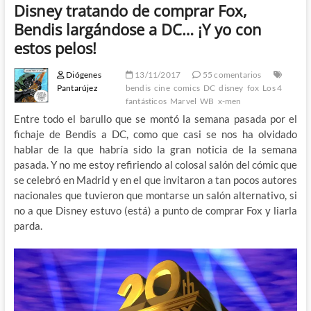
Disney tratando de comprar Fox,
Bendis largándose a DC… ¡Y yo con
estos pelos!
Diógenes
13/11/2017
55 comentarios
Pantarújez
bendis
cine
comics
DC
disney
fox
Los 4
fantásticos
Marvel
WB
x-men
Entre todo el barullo que se montó la semana pasada por el
fichaje de Bendis a DC, como que casi se nos ha olvidado
hablar de la que habría sido la gran noticia de la semana
pasada. Y no me estoy refiriendo al colosal salón del cómic que
se celebró en Madrid y en el que invitaron a tan pocos autores
nacionales que tuvieron que montarse un salón alternativo, si
no a que Disney estuvo (está) a punto de comprar Fox y liarla
parda.