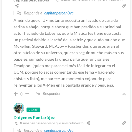
Responde a
capitanpescan0va
Amén de que el UF mutante necesita un lavado de cara de
arriba a abajo, porque ahora que han perdido a su principal
actor haciedo de Lobezno, que la Mística les tiene que costar
un pastizal debido al caché de la actriz y que dudo mucho que
Mckellen, Steward, McAvoy y Fassbender, que esos eran el
otro núcleo de su universo, quieran seguir mucho más en sus
papeles, sumado a que la única parte que funciona es
Deadpool (quien me parece el más fácil de integrar en el
UCM, porque lo sacas comentando ese tema y haciendo
chistes y listo), me parece un momento cojonudo para
reinventar a los X-Men en la pantalla grande y pequeña.
Responder
0
Autor
Diógenes Pantarújez
8 años han pasado desde que se escribió esto
Responde a
capitanpescan0va