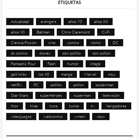
ETIQUETAS
Actualidad
avengers
años 70
años 80
años 90
Batman
Chris Claremont
Ci-Fi
Ciencia Ficción
cine
comics
cómic
DC
dc comics
disney
don pollito
don pollon
Fantastic Four
flash
humor
image
jack kirby
los 90
manga
Marvel
mcu
netflix
PC
pollito
pollon
spiderman
Star Wars
superhéroes
superman
televisión
thor
tiras
tuna
tunos
tv
Vengadores
videojuegos
webcomics
x-men
xbox