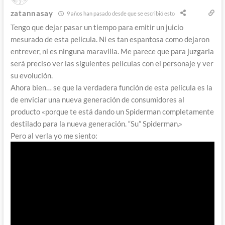
zatannasay
9 años han pasado desde que se escribió esto
Tengo que dejar pasar un tiempo para emitir un juicio
mesurado de esta película. Ni es tan espantosa como dejaron
entrever, ni es ninguna maravilla. Me parece que para juzgarla
será preciso ver las siguientes películas con el personaje y ver
su evolución.
Ahora bien… se que la verdadera función de esta película es la
de enviciar una nueva generación de consumidores al
producto «porque te está dando un Spiderman completamente
destilado para la nueva generación. “Su” Spiderman.»
Pero al verla yo me siento: