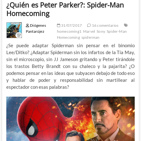
¿Quién es Peter Parker?: Spider-Man
Homecoming
Diógenes
31/07/2017
16 comentarios
Pantarújez
homecoming1
Marvel
Sony
Spider-Man
Homecoming
spiderman
¿Se puede adaptar Spiderman sin pensar en el binomio
Lee/Ditko? ¿Adaptar Spiderman sin los infartos de la Tía May,
sin el microscopio, sin JJ Jameson gritando y Peter tirándole
los trastos Betty Brandt con su chaleco y la pajarita? ¿O
podemos pensar en las ideas que subyacen debajo de todo eso
y hablar de poder y responsabilidad sin martillear al
espectador con esas palabras?