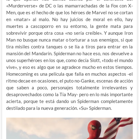
«Murderverse» de DC o las mamarrachadas de la Fox con X-
Men, que es el hecho de que los héroes de Marvel no se cortan
en «matar» al malo. No hay juicios de moral en ello, hay
muertes a cascoporro en su entorno, la gente mata para
sobrevivir porque otra cosa «no sería creíble». Y aunque Iron
Man no busque nunca matar o torturar a sus enemigos, si que
tira misiles contra tanques o se lía a tiros para entrar en la
mansión del Mandarín. Spiderman no hace eso, nos devuelve a
unos superhéroes en los que, como decía Slott, «todo el mundo
vive», y eso es algo que se agradece mucho en estos tiempos.
Homecoming es una película que falla en muchos aspectos -el
ritmo decae en ocasiones, el puto no-Ganke, escenas de acción
que saben a poco, personajes totalmente irrelevantes y
desaprovechados como la Tía May- pero en lo más importante
acierta, porque te está dando un Spiderman completamente
destilado para la nueva generación. «Su» Spiderman.