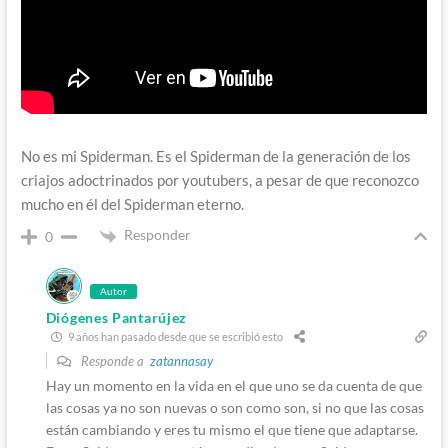
No es mi Spiderman. Es el Spiderman de la generación de los
criajos adoctrinados por youtubers, a pesar de que reconozco
mucho en él del Spiderman eterno.
Responder
0
Autor
Diógenes Pantarújez
9 años han pasado desde que se escribió esto
Responde a
zatannasay
Hay un momento en la vida en el que uno se da cuenta de que
las cosas ya no son nuevas o son como son, si no que las cosas
están cambiando y eres tu mismo el que tiene que adaptarse.