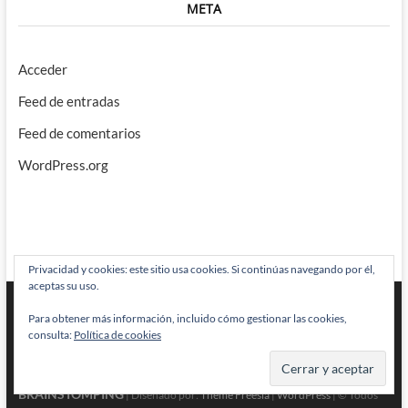
META
Acceder
Feed de entradas
Feed de comentarios
WordPress.org
Privacidad y cookies: este sitio usa cookies. Si continúas navegando por él,
aceptas su uso.
Para obtener más información, incluido cómo gestionar las cookies,
consulta:
Política de cookies
BRAINSTOMPING
| Diseñado por:
Theme Freesia
|
WordPress
| © Todos