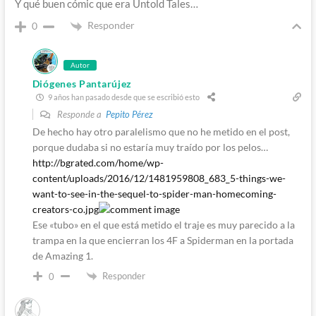
Y qué buen cómic que era Untold Tales…
Responder
0
Autor
Diógenes Pantarújez
9 años han pasado desde que se escribió esto
Responde a
Pepito Pérez
De hecho hay otro paralelismo que no he metido en el post,
porque dudaba si no estaría muy traído por los pelos…
http://bgrated.com/home/wp-
content/uploads/2016/12/1481959808_683_5-things-we-
want-to-see-in-the-sequel-to-spider-man-homecoming-
creators-co.jpg
Ese «tubo» en el que está metido el traje es muy parecido a la
trampa en la que encierran los 4F a Spiderman en la portada
de Amazing 1.
Responder
0