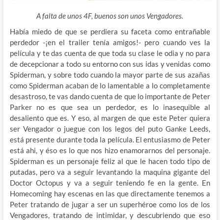
A falta de unos 4F, buenos son unos Vengadores.
Había miedo de que se perdiera su faceta como entrañable
perdedor -¡en el trailer tenía amigos!- pero cuando ves la
película y te das cuenta de que toda su clase le odia y no para
de decepcionar a todo su entorno con sus idas y venidas como
Spiderman, y sobre todo cuando la mayor parte de sus azañas
como Spiderman acaban de lo lamentable a lo completamente
desastroso, te vas dando cuenta de que lo importante de Peter
Parker no es que sea un perdedor, es lo inasequible al
desaliento que es. Y eso, al margen de que este Peter quiera
ser Vengador o juegue con los legos del puto Ganke Leeds,
está presente durante toda la película. El entusiasmo de Peter
está ahi, y éso es lo que nos hizo enamorarnos del personaje.
Spiderman es un personaje feliz al que le hacen todo tipo de
putadas, pero va a seguir levantando la maquina gigante del
Doctor Octopus y va a seguir teniendo fe en la gente. En
Homecoming hay escenas en las que directamente tenemos a
Peter tratando de jugar a ser un superhéroe como los de los
Vengadores, tratando de intimidar, y descubriendo que eso