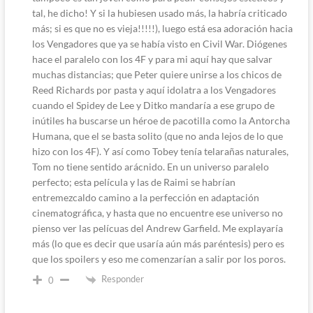
tal, he dicho! Y si la hubiesen usado más, la habría criticado
más; si es que no es vieja!!!!!), luego está esa adoración hacia
los Vengadores que ya se había visto en Civil War. Diógenes
hace el paralelo con los 4F y para mi aquí hay que salvar
muchas distancias; que Peter quiere unirse a los chicos de
Reed Richards por pasta y aquí idolatra a los Vengadores
cuando el Spidey de Lee y Ditko mandaría a ese grupo de
inútiles ha buscarse un héroe de pacotilla como la Antorcha
Humana, que el se basta solito (que no anda lejos de lo que
hizo con los 4F). Y así como Tobey tenía telarañas naturales,
Tom no tiene sentido arácnido. En un universo paralelo
perfecto; esta película y las de Raimi se habrían
entremezcaldo camino a la perfección en adaptación
cinematográfica, y hasta que no encuentre ese universo no
pienso ver las pelícuas del Andrew Garfield. Me explayaría
más (lo que es decir que usaría aún más paréntesis) pero es
que los spoilers y eso me comenzarían a salir por los poros.
Responder
0