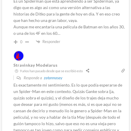
Es un Spiderman que está aprendiendo a ser Spiderman, ya
digo que es algo así como una versión alternativa a las
historias de Ditko para la gente de hoy en día. Y en eso creo
que han hecho una gran labor, vaya.
Aunque me encantaría una película de Batman en los años 30,
o una de los 4F en los 60…
Responder
0
Stravinkay Modelarus
9 años han pasado desde que se escribió esto
Responde a
zatannasay
Es exactamente mi sentimiento. Es lo que podía esperarse de
un Spider-Man en este contexto. Quizás Ganke sobra (ja,
quizás sobra el quizás), y el diseño de los trajes deja mucho
que desear para mi gusto (menos es más, si es que aquí no se
cansan de decirlo y menudo lío le genero a Spider-Man en la
película), y no voy a hablar de la tía May (después de todo el
guión tampoco lo hizo, salvo que eso no es una vieja pero
tampoco es tan joven como para pedir consejos estéticos y