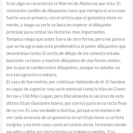
Si en algo se caracteriza la Marvel de Alonso es por esto. El
constante cambio de dibujantes hace que siempre el arco mas
fuerte sea el primero, con el artista que el guionista tiene en
mente, y luego su serie se basa en esperar al dibujante
principal para contar las historias mas importantes.
Tampoco niego que antes fuera de otra forma, pero me parece
que se ha agravado esta problemática al poner dibujantes que
desentonan tanto. El estilo de dibujo de los ochenta estaba
bastante «a tono» y muchos dibujaban de una forma similar,
por lo que el cambio entre dibujantes, aunque se notaba, no
era tan agresivo o notorio.
El caso de Sorrentino, por continuar hablando de él. El hombre
es capaz de soportar una serie mensual como lo hizo en Green
Arrow y Old Man Logan, pero literalmente lo sacaron de este
último título (bastante bueno, por cierto) justo en la recta final
de su run. Es una verdadera lástima, porque a mi manera de
ver cada estancia de un guionista en un título tiene su artista
insignia, y en este caso, como en tantos otros, terminan siendo
sacados y dejar en cierta forma su trabajo a medias. Y su