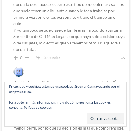
quedado de chapucero, pero este tipo de «problemas» son los
que suele tener un dibujante cuando le toca trabajar por
primera vez con ciertos personajes y tiene el tiempo en el
culo.
Y yo tampoco sé que clase de lumbreras ha podido apartar a
Sorrentino de Old Man Logan, porque haya sido decisión suya
o de sus jefes, lo cierto es que ya tenemos otro TPB que va a
quedar fatal.
Responder
0
Pepito Pérez
9 años han pasado desde que se escribió esto
Privacidad y cookies: este sitio usa cookies. Si continúas navegando por él,
aceptas su uso.
Responde a
Diógenes Pantarújez
Asumo que le pidieron que dibuje Secret Empire y el hombre
Para obtener más información, incluido cómo gestionar las cookies,
consulta:
Política de cookies
aceptó, por lo que tuvo que retirarse de Old Man Logan.
Desde un punto de vista tiene sentido, porque SE es un evento
de alto impacto y OMLogan sigue siendo una serie regular de
menor perfil, por lo que su decisión es más que comprensible.