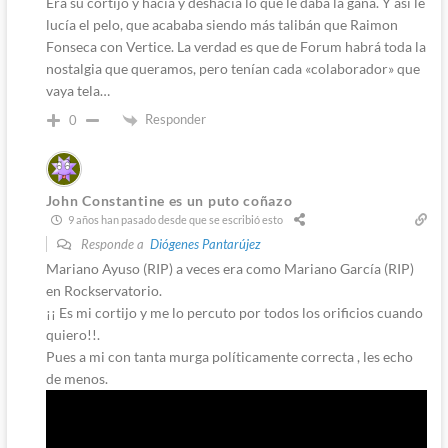
Era su cortijo y hacía y deshacía lo que le daba la gana. Y así le
lucía el pelo, que acababa siendo más talibán que Raimon
Fonseca con Vertice. La verdad es que de Forum habrá toda la
nostalgia que queramos, pero tenían cada «colaborador» que
vaya tela…
Responder
0
John Constantine es un puto coñazo
9 años han pasado desde que se escribió esto
Responde a
Diógenes Pantarújez
Mariano Ayuso (RIP) a veces era como Mariano García (RIP)
en Rockservatorio.
¡¡ Es mi cortijo y me lo percuto por todos los orificios cuando
quiero!!.
Pues a mi con tanta murga políticamente correcta , les echo
de menos.