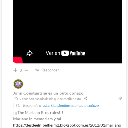
Responder
0
John Constantine es un puto coñazo
9 años han pasado desde que se escribió esto
Responde a
John Constantine es un puto coñazo
¡¡¡The Mariano Bros rules!!!
Mariano in memoriam y tal.
https://desdeelnibelheim2.blogspot.com.es/2012/01/mariano