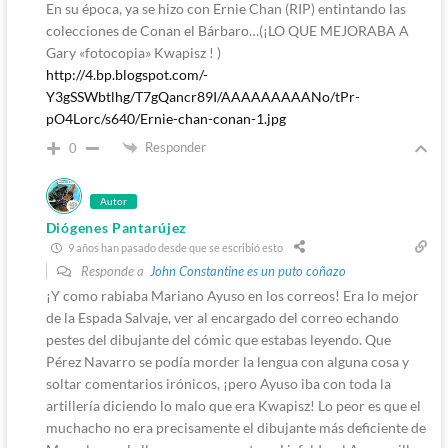
En su época, ya se hizo con Ernie Chan (RIP) entintando las
colecciones de Conan el Bárbaro…(¡LO QUE MEJORABA A
Gary «fotocopia» Kwapisz ! )
http://4.bp.blogspot.com/-
Y3gSSWbtlhg/T7gQancr89I/AAAAAAAAANo/tPr-
pO4Lorc/s640/Ernie-chan-conan-1.jpg
Responder
0
Autor
Diógenes Pantarújez
9 años han pasado desde que se escribió esto
Responde a
John Constantine es un puto coñazo
¡Y como rabiaba Mariano Ayuso en los correos! Era lo mejor
de la Espada Salvaje, ver al encargado del correo echando
pestes del dibujante del cómic que estabas leyendo. Que
Pérez Navarro se podía morder la lengua con alguna cosa y
soltar comentarios irónicos, ¡pero Ayuso iba con toda la
artillería diciendo lo malo que era Kwapisz! Lo peor es que el
muchacho no era precisamente el dibujante más deficiente de