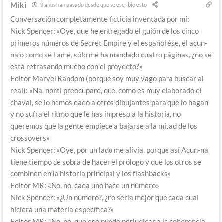
Miki
9 años han pasado desde que se escribió esto
Conversación completamente ficticia inventada por mí:
Nick Spencer: «Oye, que he entregado el guión de los cinco
primeros números de Secret Empire y el español ése, el acun-
na o como se llame, sólo me ha mandado cuatro páginas, ¿no se
está retrasando mucho con el proyecto?»
Editor Marvel Random (porque soy muy vago para buscar al
real): «Na, nonti preocupare, que, como es muy elaborado el
chaval, se lo hemos dado a otros dibujantes para que lo hagan
y no sufra el ritmo que le has impreso a la historia, no
queremos que la gente empiece a bajarse a la mitad de los
crossovers»
Nick Spencer: «Oye, por un lado me alivia, porque así Acun-na
tiene tiempo de sobra de hacer el prólogo y que los otros se
combinen en la historia principal y los flashbacks»
Editor MR: «No, no, cada uno hace un número»
Nick Spencer: «¿Un número?, ¿no sería mejor que cada cual
hiciera una materia específica?»
Editor MR: «No, no, que eso puede perjudicar a la coherencia