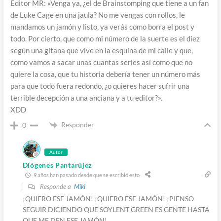
Editor MR: «Venga ya, ¿el de Brainstomping que tiene a un fan
de Luke Cage en una jaula? No me vengas con rollos, le
mandamos un jamón y listo, ya verás como borra el post y
todo. Por cierto, que como mi número de la suerte es el diez
según una gitana que vive en la esquina de mi calle y que,
como vamos a sacar unas cuantas series así como que no
quiere la cosa, que tu historia debería tener un número más
para que todo fuera redondo, ¿o quieres hacer sufrir una
terrible decepción a una anciana y a tu editor?».
XDD
Responder
0
Autor
Diógenes Pantarújez
9 años han pasado desde que se escribió esto
Responde a
Miki
¡QUIERO ESE JAMÓN! ¡QUIERO ESE JAMÓN! ¡PIENSO
SEGUIR DICIENDO QUE SOYLENT GREEN ES GENTE HASTA
QUE ME DEN ESE JAMÓN!