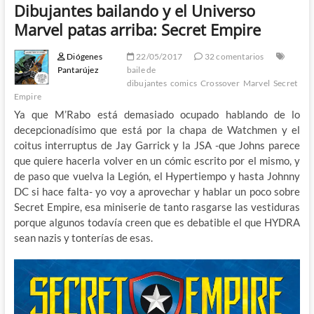
Dibujantes bailando y el Universo
Marvel patas arriba: Secret Empire
Diógenes
22/05/2017
32 comentarios
Pantarújez
baile de
dibujantes
comics
Crossover
Marvel
Secret
Empire
Ya que M’Rabo está demasiado ocupado hablando de lo
decepcionadísimo que está por la chapa de Watchmen y el
coitus interruptus de Jay Garrick y la JSA -que Johns parece
que quiere hacerla volver en un cómic escrito por el mismo, y
de paso que vuelva la Legión, el Hypertiempo y hasta Johnny
DC si hace falta- yo voy a aprovechar y hablar un poco sobre
Secret Empire, esa miniserie de tanto rasgarse las vestiduras
porque algunos todavía creen que es debatible el que HYDRA
sean nazis y tonterías de esas.