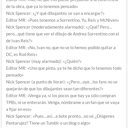
de la obra, que ya lo tenemos pensado»
Nick Spencer: «¿Y qué dibujantes se van a encargar?»
Editor MR: «Pues tenemos a Sorrentino, Yu, Reis y McNiven»
Nick Spencer (moderadamente alarmado): «¿Qué? Pero…
pero…qué tiene que ver el dibujo de Andrea Sorrentino con el
de Ivan Reis?»
Editor MR: «No, Ivan no, que no se lo hemos podido quitar a
DC, es Rod Reis»
Nick Spencer (muy alarmado): «¿Quién?»
Editor MR: «Uno que pinta, ya te he dicho que lo tenemos todo
pensado»
Nick Spencer (a punto de llorar): «¿Pero…oye…los fans no se
quejarán de que los dibujantes sean tan diferentes?»
Editor MR: «Venga ya, si los pocos que hay ya sólo compran
TPBs, ni se enterarán. Venga, nómbrame a un fan que se vaya
a fijar en eso»
Nick Spencer: «Pues…así…a bote pronto…no sé, ¿Diógenes
Pantarujez? Tiene un Tumblr o un blog o algo»