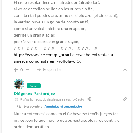
El cielo resplandece a mi alrededor (alrededor),
al volar destellos brillan en las nubes sin fin,
con libertad puedes cruzar hoy el cielo azul (el cielo azul),
la verdad huye a un golpe de pronto en tí,
como si un volcán hiciera una erupción,
derrite un gran glaciar,
podrás ver de cerca un gran dragón,
♪ ♫ ♩ ♬♪ ♫ ♩ ♬♪ ♫ ♩ ♬♪ ♫ ♩ ♬♪ ♫ ♩ ♬
https://www.vice.com/pt_br/article/venha-enfrentar-a-
ameaca-comunista-em-wolfolavo-3d
Responder
0
Autor
Diógenes Pantarújez
9 años han pasado desde que se escribió esto
Responde a
Annihilus el aniquilador
Nunca entenderé como en el fachaverso tenéis juegos tan
malos, con lo que mucho que os gusta sublevaros contra el
orden democrático…