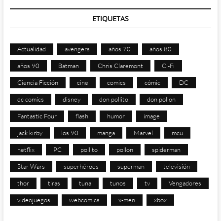
ETIQUETAS
Actualidad
avengers
años 70
años 80
años 90
Batman
Chris Claremont
Ci-Fi
Ciencia Ficción
cine
comics
cómic
DC
dc comics
disney
don pollito
don pollon
Fantastic Four
flash
humor
image
jack kirby
los 90
manga
Marvel
mcu
netflix
PC
pollito
pollon
spiderman
Star Wars
superhéroes
superman
televisión
thor
tiras
tuna
tunos
tv
Vengadores
videojuegos
webcomics
x-men
xbox