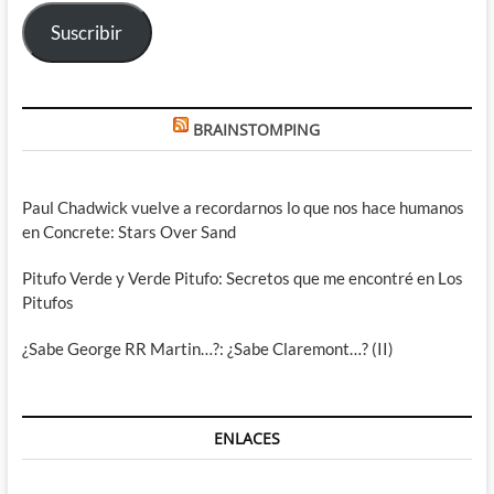
electrónico
Suscribir
BRAINSTOMPING
Paul Chadwick vuelve a recordarnos lo que nos hace humanos
en Concrete: Stars Over Sand
Pitufo Verde y Verde Pitufo: Secretos que me encontré en Los
Pitufos
¿Sabe George RR Martin…?: ¿Sabe Claremont…? (II)
ENLACES