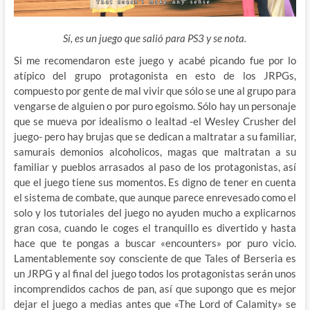
Sí, es un juego que salió para PS3 y se nota.
Si me recomendaron este juego y acabé picando fue por lo
atípico del grupo protagonista en esto de los JRPGs,
compuesto por gente de mal vivir que sólo se une al grupo para
vengarse de alguien o por puro egoismo. Sólo hay un personaje
que se mueva por idealismo o lealtad -el Wesley Crusher del
juego- pero hay brujas que se dedican a maltratar a su familiar,
samurais demonios alcoholicos, magas que maltratan a su
familiar y pueblos arrasados al paso de los protagonistas, así
que el juego tiene sus momentos. Es digno de tener en cuenta
el sistema de combate, que aunque parece enrevesado como el
solo y los tutoriales del juego no ayuden mucho a explicarnos
gran cosa, cuando le coges el tranquillo es divertido y hasta
hace que te pongas a buscar «encounters» por puro vicio.
Lamentablemente soy consciente de que Tales of Berseria es
un JRPG y al final del juego todos los protagonistas serán unos
incomprendidos cachos de pan, así que supongo que es mejor
dejar el juego a medias antes que «The Lord of Calamity» se