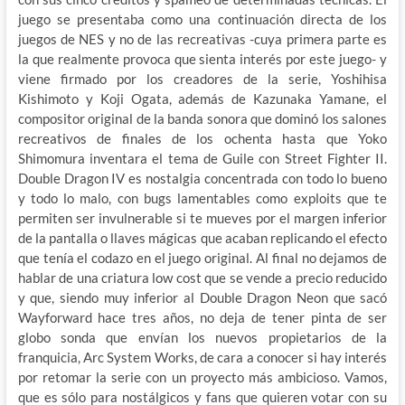
juego se presentaba como una continuación directa de los
juegos de NES y no de las recreativas -cuya primera parte es
la que realmente provoca que sienta interés por este juego- y
viene firmado por los creadores de la serie, Yoshihisa
Kishimoto y Koji Ogata, además de Kazunaka Yamane, el
compositor original de la banda sonora que dominó los salones
recreativos de finales de los ochenta hasta que Yoko
Shimomura inventara el tema de Guile con Street Fighter II.
Double Dragon IV es nostalgia concentrada con todo lo bueno
y todo lo malo, con bugs lamentables como exploits que te
permiten ser invulnerable si te mueves por el margen inferior
de la pantalla o llaves mágicas que acaban replicando el efecto
que tenía el codazo en el juego original. Al final no dejamos de
hablar de una criatura low cost que se vende a precio reducido
y que, siendo muy inferior al Double Dragon Neon que sacó
Wayforward hace tres años, no deja de tener pinta de ser
globo sonda que envían los nuevos propietarios de la
franquicia, Arc System Works, de cara a conocer si hay interés
por retomar la serie con un proyecto más ambicioso. Vamos,
que es sólo para nostálgicos y fans que quieren votar con su