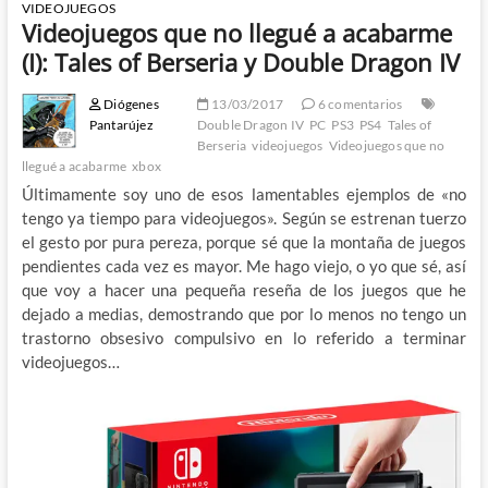
VIDEOJUEGOS
Videojuegos que no llegué a acabarme
(I): Tales of Berseria y Double Dragon IV
Diógenes
13/03/2017
6 comentarios
Pantarújez
Double Dragon IV
PC
PS3
PS4
Tales of
Berseria
videojuegos
Videojuegos que no
llegué a acabarme
xbox
Últimamente soy uno de esos lamentables ejemplos de «no
tengo ya tiempo para videojuegos». Según se estrenan tuerzo
el gesto por pura pereza, porque sé que la montaña de juegos
pendientes cada vez es mayor. Me hago viejo, o yo que sé, así
que voy a hacer una pequeña reseña de los juegos que he
dejado a medias, demostrando que por lo menos no tengo un
trastorno obsesivo compulsivo en lo referido a terminar
videojuegos…