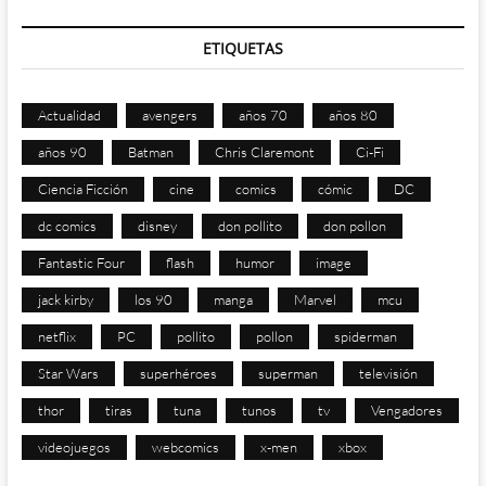
ETIQUETAS
Actualidad
avengers
años 70
años 80
años 90
Batman
Chris Claremont
Ci-Fi
Ciencia Ficción
cine
comics
cómic
DC
dc comics
disney
don pollito
don pollon
Fantastic Four
flash
humor
image
jack kirby
los 90
manga
Marvel
mcu
netflix
PC
pollito
pollon
spiderman
Star Wars
superhéroes
superman
televisión
thor
tiras
tuna
tunos
tv
Vengadores
videojuegos
webcomics
x-men
xbox