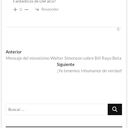
Fantasticos de DeFalco?
Responder
0
Navegación
Entrada
Anterior
anterior:
Mensaje del mismísimo Walter Simonson sobre Bill Rayo Beta
de
Entrada
Siguiente
entradas
siguiente:
¡Ya tenemos Inhumanos de verdad!
Buscar
…