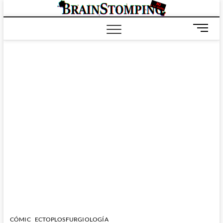
Saltar
BRAIN
ALL-NEW! ALL-
al
DIFFERENT!
contenido
B
o
t
ó
n
d
e
m
e
n
ú
CÓMIC
ECTOPLOSFURGIOLOGÍA