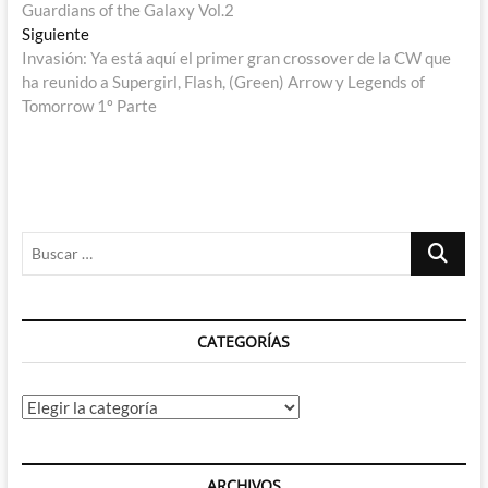
de
Guardians of the Galaxy Vol.2
entradas
Entrada
Siguiente
siguiente:
Invasión: Ya está aquí el primer gran crossover de la CW que
ha reunido a Supergirl, Flash, (Green) Arrow y Legends of
Tomorrow 1º Parte
Buscar
…
CATEGORÍAS
Categorías
ARCHIVOS