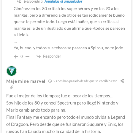
Responde a
Annihilus el aniquilador
Giménez en los 80 criticó los superhéroes y en los 90 a los
mangas, pero a diferencia de otros es tan jodidamente bueno
que se le permite todo. Luego está Ibañez, que su crítica al
manga es la de un ilustrado que afirma que «todos se parecen
a Heidi».
…
Ya, bueno, y todos sus tebeos se parecen a Spirou, no te jode…
Responder
0
Maje mine marvel
9 años han pasado desde que se escribió esto
Fue el mejor de los tiempos; fue el peor de los tiempos…
Soy hijo de los 80 y conocí Spectrum pero llegó Nintendo y
Mario cambiando todo para mí.
Final Fantasy me encantó pero todo el mundo olvida a Legend
of Dragoon. Pero desde que se fusionaron Suquare y Enix, los
juegos han bajado mucho la calidad de la historia.