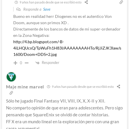
9 años han pasado desde que se escribió esto
Responde a
Save
Bueno en realidad herr Diogenes no es el autentico Von
Doom, aunque son primos XD .
Directamente de los bancos de datos de mi super-ordenador
en la Zona Negativa:
http://4.bp.blogspot.com/-B-
4iLHQUcsQ/TpWuFh1H83I/AAAAAAAAHTo/RjJiZJK3Iaw/s
1600/Doom+DDS+2.jpg
Responder
0
Maje mine marvel
9 años han pasado desde que se escribió esto
Sólo he jugado Final Fantasy VII, VIII, IX, X, X-II y XII.
No comparto opinión de que eran para adolescentes. Pero sigo
pensando que SquareEnix se olvidó de contar historias.
FF X era un mundo lineal en la exploración pero con una gran
carga argumental.