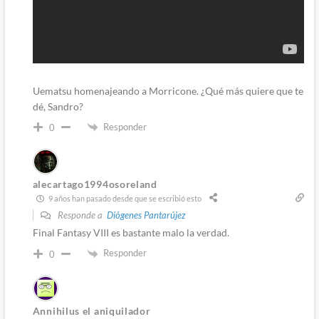
Uematsu homenajeando a Morricone. ¿Qué más quiere que te
dé, Sandro?
Responder
0
alecartago1994osoreland
9 años han pasado desde que se escribió esto
Responde a
Diógenes Pantarújez
Final Fantasy VIII es bastante malo la verdad.
Responder
0
Annihilus el aniquilador