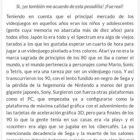
Si, ¡yo también me acuerdo de esta pesadilla! ¡Fue real!
Teniendo en cuenta que el principal mercado de los
videojuegos en aquellos años eran los niños y adolescentes
(gente cuya memoria no abarcaba más de diez años) para
todos ellos Japón lo era todo y el Spectrum era algo de viejos
tarados a los que les gustaba esperar un cuarto de hora para
jugar a un videojuego pixelado a tres colores. Atari ya no era la
marca sagrada de principios de los 80 que se iba a comer el
mundo, y el mundo pertenecía a personajes como Mario, Sonic
o Tetris, que era una rareza por ser un videojuego ruso. Y así
transcurrieron los 90, con el lento fundido en negro de Sega y
la pérdida de la hegemonía de Nintendo a manos del gran
gigante japonés, Sony. Surgieron con fuerza otras plataformas
como el PC, que empezaba ya a configurarse como la
plataforma de máxima calidad gráfica con el advenimiento de
las tarjetas de aceleración gráfica 3D, pero para finales de los
90 lo que la gente tenía en sus casas era «la play» y el
«counter» era algo que se jugaba en los cibercafés. La ya
mencionada decadencia de Sega y la muerte de los salones
recreativos debería habernos avisado ya de que algo iba mal