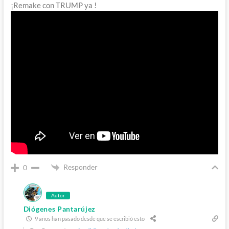
¡Remake con TRUMP ya !
Responder
0
Autor
Diógenes Pantarújez
9 años han pasado desde que se escribió esto