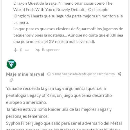
Dragon Quest de la saga. Ni mencionar cosas como The
World Ends With You o Bravely Default… O el propio
Kingdom Hearts que su segunda parte mejora un monton a la
primera.
Lo que pasa es que esos clasicos de Squaresoft los jugamos de
pequeños y pues la nostalgia… Aunque no quita que el XIII sea
una puta mierda (el XV no está mal la verdad).
Responder
0
Maje mine marvel
9 años han pasado desde que se escribió esto
Ya nadie recuerda la gran saga argumental que fue la
pentalogía Legacy of Kain, un juego que tenía desarrollo
europeo o americano.
También estuvo Tomb Raider una de las mejores sagas y
personajes femeninos.
Syphon Filter juego que salió para ser el adversario del Metal
gear pero que era uno de los mejores en cuanto jugabilidad y