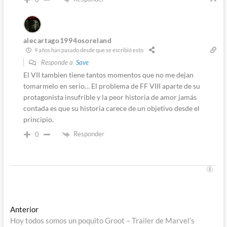
alecartago1994osoreland
9 años han pasado desde que se escribió esto
Responde a
Save
El VII tambien tiene tantos momentos que no me dejan
tomarmelo en serio… El problema de FF VIII aparte de su
protagonista insufrible y la peor historia de amor jamás
contada es que su historia carece de un objetivo desde el
principio.
Responder
0
Navegación
Entrada
Anterior
anterior:
Hoy todos somos un poquito Groot – Trailer de Marvel’s