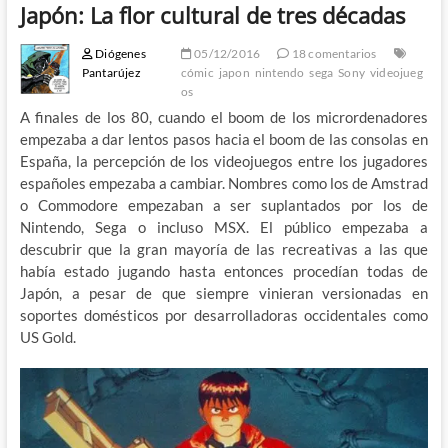
Japón: La flor cultural de tres décadas
Diógenes
05/12/2016
18 comentarios
Pantarújez
cómic
japon
nintendo
sega
Sony
videojueg
os
A finales de los 80, cuando el boom de los micrordenadores
empezaba a dar lentos pasos hacia el boom de las consolas en
España, la percepción de los videojuegos entre los jugadores
españoles empezaba a cambiar. Nombres como los de Amstrad
o Commodore empezaban a ser suplantados por los de
Nintendo, Sega o incluso MSX. El público empezaba a
descubrir que la gran mayoría de las recreativas a las que
había estado jugando hasta entonces procedían todas de
Japón, a pesar de que siempre vinieran versionadas en
soportes domésticos por desarrolladoras occidentales como
US Gold.