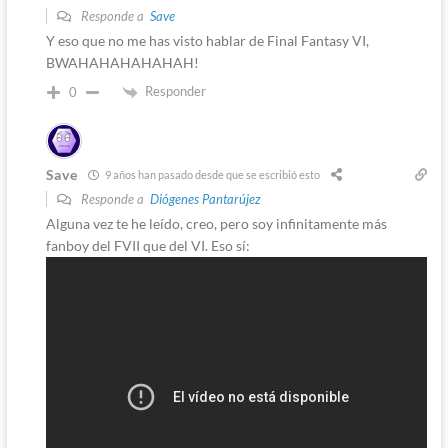
Responde a
Save
Y eso que no me has visto hablar de Final Fantasy VI,
BWAHAHAHAHAHAH!
Responder
0
Save
9 años han pasado desde que se escribió esto
Responde a
Diógenes Pantarújez
Alguna vez te he leído, creo, pero soy infinitamente más
fanboy del FVII que del VI. Eso sí: