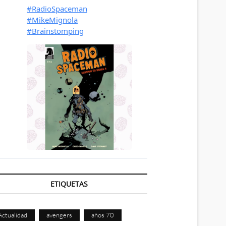
ETIQUETAS
Actualidad
avengers
años 70