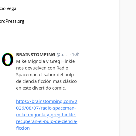
cío Vega
rdPress.org