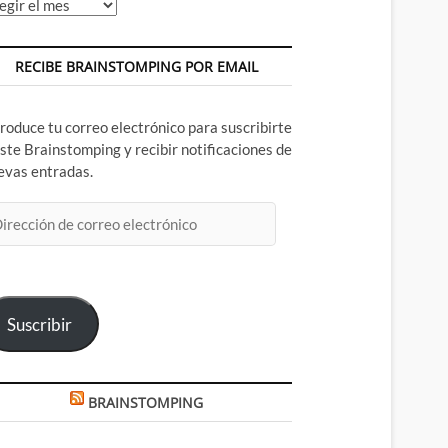
chivos
RECIBE BRAINSTOMPING POR EMAIL
troduce tu correo electrónico para suscribirte
este Brainstomping y recibir notificaciones de
evas entradas.
rección
rreo
ectrónico
Suscribir
BRAINSTOMPING