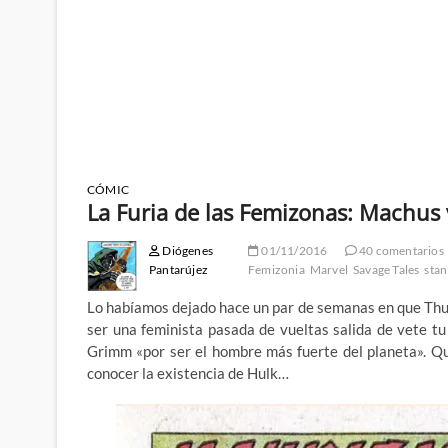
CÓMIC
La Furia de las Femizonas: Machus v
Diógenes
01/11/2016
40 comentarios
Pantarújez
Femizonia
Marvel
Savage Tales
stan
Lo habíamos dejado hace un par de semanas en que Thu
ser una feminista pasada de vueltas salida de vete t
Grimm «por ser el hombre más fuerte del planeta». Qu
conocer la existencia de Hulk…