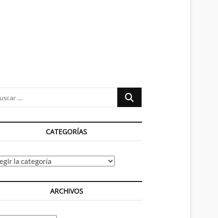
n
ú
Buscar
…
CATEGORÍAS
tegorías
ARCHIVOS