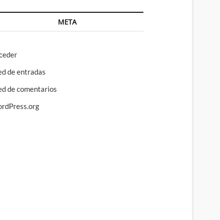
META
ceder
ed de entradas
ed de comentarios
rdPress.org