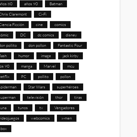
años 80
años 90
Batman
Chris Claremont
Ci-Fi
Ciencia Ficción
cine
comics
cómic
DC
dc comics
disney
don pollito
don pollon
Fantastic Four
flash
humor
image
jack kirby
los 90
manga
Marvel
mcu
netflix
PC
pollito
pollon
spiderman
Star Wars
superhéroes
superman
televisión
thor
tiras
tuna
tunos
tv
Vengadores
videojuegos
webcomics
x-men
xbox