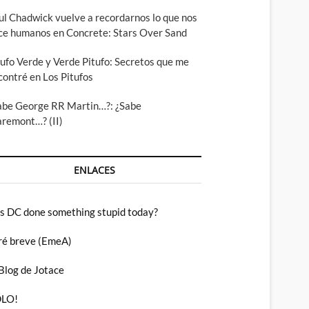
ul Chadwick vuelve a recordarnos lo que nos
ce humanos en Concrete: Stars Over Sand
tufo Verde y Verde Pitufo: Secretos que me
contré en Los Pitufos
abe George RR Martin…?: ¿Sabe
aremont…? (II)
ENLACES
s DC done something stupid today?
ré breve (EmeA)
 Blog de Jotace
LO!