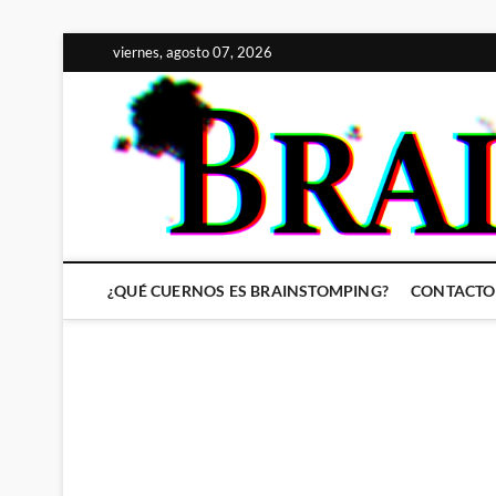
Saltar
viernes, agosto 07, 2026
al
contenido
¿QUÉ CUERNOS ES BRAINSTOMPING?
CONTACTO