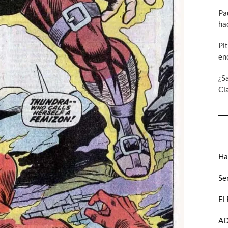
Pa
ha
Pi
en
¿S
Cl
Ha
Se
El
AD