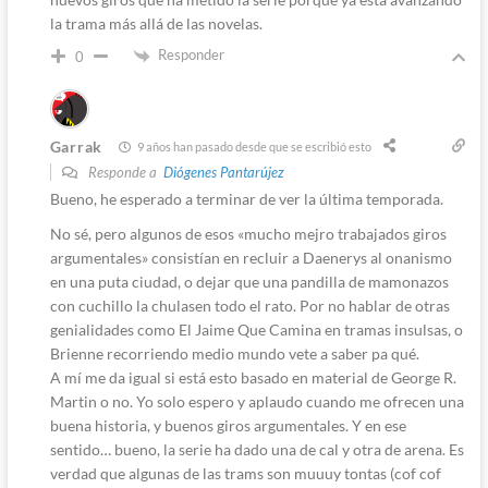
la trama más allá de las novelas.
Responder
0
Garrak
9 años han pasado desde que se escribió esto
Responde a
Diógenes Pantarújez
Bueno, he esperado a terminar de ver la última temporada.
No sé, pero algunos de esos «mucho mejro trabajados giros
argumentales» consistían en recluir a Daenerys al onanismo
en una puta ciudad, o dejar que una pandilla de mamonazos
con cuchillo la chulasen todo el rato. Por no hablar de otras
genialidades como El Jaime Que Camina en tramas insulsas, o
Brienne recorriendo medio mundo vete a saber pa qué.
A mí me da igual si está esto basado en material de George R.
Martin o no. Yo solo espero y aplaudo cuando me ofrecen una
buena historia, y buenos giros argumentales. Y en ese
sentido… bueno, la serie ha dado una de cal y otra de arena. Es
verdad que algunas de las trams son muuuy tontas (cof cof