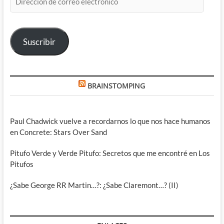
de
correo
electrónico
Suscribir
BRAINSTOMPING
Paul Chadwick vuelve a recordarnos lo que nos hace humanos
en Concrete: Stars Over Sand
Pitufo Verde y Verde Pitufo: Secretos que me encontré en Los
Pitufos
¿Sabe George RR Martin…?: ¿Sabe Claremont…? (II)