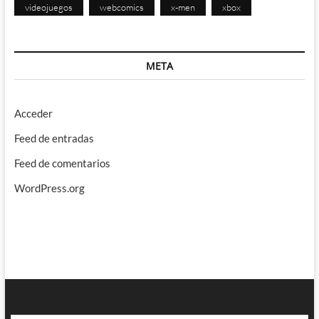
videojuegos
webcomics
x-men
xbox
META
Acceder
Feed de entradas
Feed de comentarios
WordPress.org