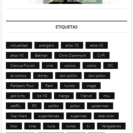
ETIQUETAS
Actualidad
avengers
años 70
años 80
años 90
Batman
Chris Claremont
Ci-Fi
Ciencia Ficción
cine
comics
cómic
DC
dc comics
disney
don pollito
don pollon
Fantastic Four
flash
humor
image
jack kirby
los 90
manga
Marvel
mcu
netflix
PC
pollito
pollon
spiderman
Star Wars
superhéroes
superman
televisión
thor
tiras
tuna
tunos
tv
Vengadores