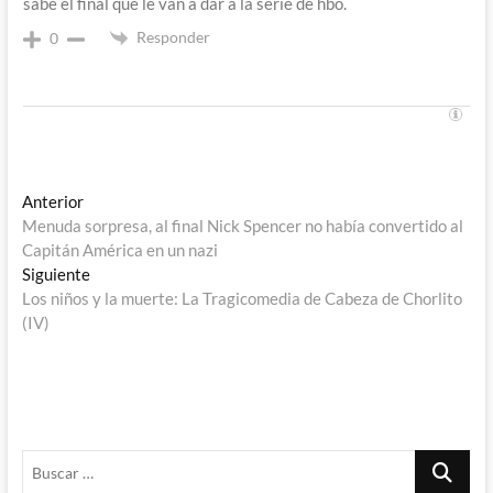
sabe el final que le van a dar a la serie de hbo.
Responder
0
Navegación
Entrada
Anterior
anterior:
Menuda sorpresa, al final Nick Spencer no había convertido al
de
Capitán América en un nazi
entradas
Entrada
Siguiente
siguiente:
Los niños y la muerte: La Tragicomedia de Cabeza de Chorlito
(IV)
Buscar
…