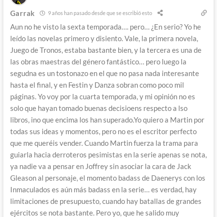
Garrak
9 años han pasado desde que se escribió esto
Aun no he visto la sexta temporada…. pero… ¿En serio? Yo he
leído las novelas primero y disiento. Vale, la primera novela,
Juego de Tronos, estaba bastante bien, y la tercera es una de
las obras maestras del género fantástico… pero luego la
segudna es un tostonazo en el que no pasa nada interesante
hasta el final, y en Festin y Danza sobran como poco mil
páginas. Yo voy por la cuarta temporada, y mi opinión no es
solo que hayan tomado buenas decisioens respecto a lso
libros, ino que encima los han superado.Yo quiero a Martin por
todas sus ideas y momentos, pero no es el escritor perfecto
que me queréis vender. Cuando Martin fuerza la trama para
guiarla hacia derroteros pesimistas en la serie apenas se nota,
ya nadie va a pensar en Joffrey sin asociar la cara de Jack
Gleason al personaje, el momento badass de Daenerys con los
Inmaculados es aún más badass en la serie… es verdad, hay
limitaciones de presupuesto, cuando hay batallas de grandes
ejércitos se nota bastante. Pero yo, que he salido muy