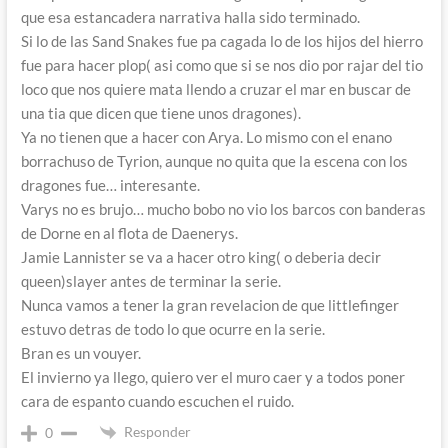
que esa estancadera narrativa halla sido terminado.
Si lo de las Sand Snakes fue pa cagada lo de los hijos del hierro
fue para hacer plop( asi como que si se nos dio por rajar del tio
loco que nos quiere mata llendo a cruzar el mar en buscar de
una tia que dicen que tiene unos dragones).
Ya no tienen que a hacer con Arya. Lo mismo con el enano
borrachuso de Tyrion, aunque no quita que la escena con los
dragones fue… interesante.
Varys no es brujo… mucho bobo no vio los barcos con banderas
de Dorne en al flota de Daenerys.
Jamie Lannister se va a hacer otro king( o deberia decir
queen)slayer antes de terminar la serie.
Nunca vamos a tener la gran revelacion de que littlefinger
estuvo detras de todo lo que ocurre en la serie.
Bran es un vouyer.
El invierno ya llego, quiero ver el muro caer y a todos poner
cara de espanto cuando escuchen el ruido.
Responder
0