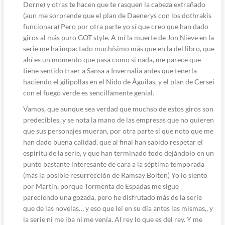
Dorne) y otras te hacen que te rasquen la cabeza extrañado
(aun me sorprende que el plan de Daenerys con los dothrakis
funcionara) Pero por otra parte yo sí que creo que han dado
giros al más puro GOT style. A mí la muerte de Jon Nieve en la
serie me ha impactado muchísimo más que en la del libro, que
ahí es un momento que pasa como si nada, me parece que
tiene sentido traer a Sansa a Invernalia antes que tenerla
haciendo el gilipollas en el Nido de Águilas, y el plan de Cersei
con el fuego verde es sencillamente genial.
Vamos, que aunque sea verdad que muchso de estos giros son
predecibles, y se nota la mano de las empresas que no quieren
que sus personajes mueran, por otra parte sí que noto que me
han dado buena calidad, que al final han sabido respetar el
espíritu de la serie, y que han terminado todo dejándolo en un
punto bastante interesante de cara a la séptima temporada
(más la posible resurrección de Ramsay Bolton) Yo lo siento
por Martin, porque Tormenta de Espadas me sigue
pareciendo una gozada, pero he disfrutado más de la serie
que de las novelas… y eso que leí en su día antes las mismas,, y
la serie ni me iba ni me venía. Al rey lo que es del rey. Y me