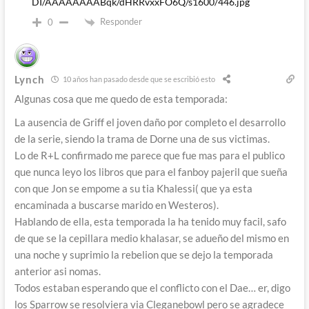
DI/AAAAAAAABqk/dHRRvxxFO6Q/s1600/446.jpg
Responder
0
Lynch
10 años han pasado desde que se escribió esto
Algunas cosa que me quedo de esta temporada:
La ausencia de Griff el joven daño por completo el desarrollo
de la serie, siendo la trama de Dorne una de sus victimas.
Lo de R+L confirmado me parece que fue mas para el publico
que nunca leyo los libros que para el fanboy pajeril que sueña
con que Jon se empome a su tia Khalessi( que ya esta
encaminada a buscarse marido en Westeros).
Hablando de ella, esta temporada la ha tenido muy facil, safo
de que se la cepillara medio khalasar, se adueño del mismo en
una noche y suprimio la rebelion que se dejo la temporada
anterior asi nomas.
Todos estaban esperando que el conflicto con el Dae… er, digo
los Sparrow se resolviera via Cleganebowl pero se agradece