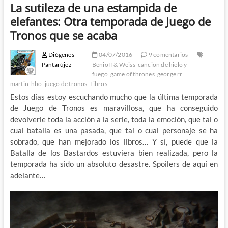
La sutileza de una estampida de
elefantes: Otra temporada de Juego de
Tronos que se acaba
Diógenes
04/07/2016
9 comentarios
Pantarújez
Benioff & Weiss
cancion de hielo y
fuego
game of thrones
george rr
martin
hbo
juego de tronos
Libros
Estos días estoy escuchando mucho que la última temporada
de Juego de Tronos es maravillosa, que ha conseguido
devolverle toda la acción a la serie, toda la emoción, que tal o
cual batalla es una pasada, que tal o cual personaje se ha
sobrado, que han mejorado los libros… Y sí, puede que la
Batalla de los Bastardos estuviera bien realizada, pero la
temporada ha sido un absoluto desastre. Spoilers de aquí en
adelante…