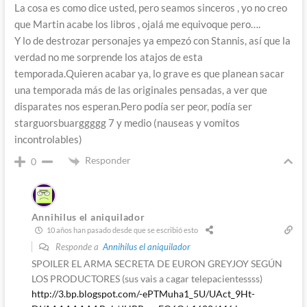
La cosa es como dice usted, pero seamos sinceros , yo no creo
que Martin acabe los libros , ojalá me equivoque pero….
Y lo de destrozar personajes ya empezó con Stannis, así que la
verdad no me sorprende los atajos de esta
temporada.Quieren acabar ya, lo grave es que planean sacar
una temporada más de las originales pensadas, a ver que
disparates nos esperan.Pero podía ser peor, podía ser
starguorsbuarggggg 7 y medio (nauseas y vomitos
incontrolables)
Responder
0
Annihilus el aniquilador
10 años han pasado desde que se escribió esto
Responde a
Annihilus el aniquilador
SPOILER EL ARMA SECRETA DE EURON GREYJOY SEGÚN
LOS PRODUCTORES (sus vais a cagar telepacientessss)
http://3.bp.blogspot.com/-ePTMuha1_5U/UAct_9Ht-