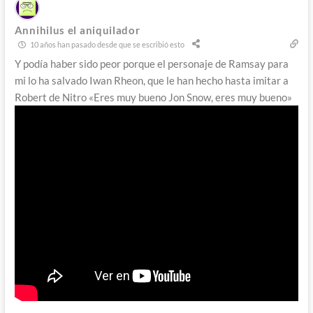
Annihilus el aniquilador
10 años han pasado desde que se escribió esto
Y podía haber sido peor porque el personaje de Ramsay para
mi lo ha salvado Iwan Rheon, que le han hecho hasta imitar a
Robert de Nitro «Eres muy bueno Jon Snow, eres muy bueno»