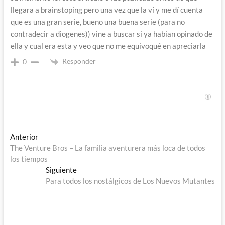
llegara a brainstoping pero una vez que la ví y me dí cuenta
que es una gran serie, bueno una buena serie (para no
contradecir a diogenes)) vine a buscar si ya habian opinado de
ella y cual era esta y veo que no me equivoqué en apreciarla
Responder
0
Navegación
Entrada
Anterior
anterior:
The Venture Bros – La familia aventurera más loca de todos
de
los tiempos
entradas
Entrada
Siguiente
siguiente:
Para todos los nostálgicos de Los Nuevos Mutantes