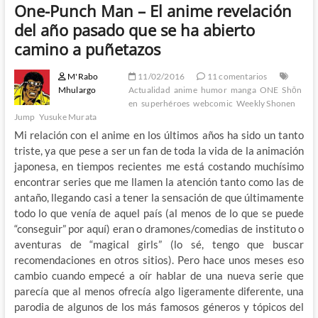
One-Punch Man – El anime revelación
del año pasado que se ha abierto
camino a puñetazos
M'Rabo
11/02/2016
11 comentarios
Mhulargo
Actualidad
anime
humor
manga
ONE
Shōn
en
superhéroes
webcomic
Weekly Shonen
Jump
Yusuke Murata
Mi relación con el anime en los últimos años ha sido un tanto
triste, ya que pese a ser un fan de toda la vida de la animación
japonesa, en tiempos recientes me está costando muchísimo
encontrar series que me llamen la atención tanto como las de
antaño, llegando casi a tener la sensación de que últimamente
todo lo que venía de aquel país (al menos de lo que se puede
“conseguir” por aquí) eran o dramones/comedias de instituto o
aventuras de “magical girls” (lo sé, tengo que buscar
recomendaciones en otros sitios). Pero hace unos meses eso
cambio cuando empecé a oír hablar de una nueva serie que
parecía que al menos ofrecía algo ligeramente diferente, una
parodia de algunos de los más famosos géneros y tópicos del