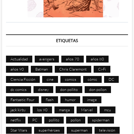
ETIQUETAS
Actualidad
avengers
años 70
años 80
años 90
Batman
Chris Claremont
Ci-Fi
Ciencia Ficción
cine
comics
cómic
DC
dc comics
disney
don pollito
don pollon
Fantastic Four
flash
humor
image
jack kirby
los 90
manga
Marvel
mcu
netflix
PC
pollito
pollon
spiderman
Star Wars
superhéroes
superman
televisión