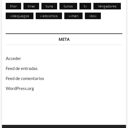
thor
tiras
tuna
tunos
tv
Vengadores
videojuegos
webcomics
x-men
xbox
META
Acceder
Feed de entradas
Feed de comentarios
WordPress.org