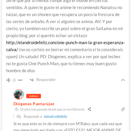
serie que por lo menos rompe algo el molde en ciertos
sentidos. A quien le guste el anime le recomiendo Nanatsu no
taizai, que es un shonen que recupera un poco la frescura de
las series de antaño. A ver si alguien se anima. Ah! Y por
cierto, yo tambien escribí un post sobre el gran Saitama en mi
propio blog, por si queréis echar un vistazo
http://elandroidefeliz.com/one-punch-man-la-gran-esperanza-
calva/
(no os corteis en borrar mi comentario si lo considerais
spam) Un saludo! PD: Diogenes, explica a ver por qué leches
no te gusta One Punch Man, que tu tienes muy buen gusto
hombre de dios
Responder
0
Admin
Diógenes Pantarújez
10 años han pasado desde que se escribió esto
Responde a
elandroidefeliz
Si es que esto es lo de siempre con M’Rabo, que cada vez que
me viene todo excitado con «ESTO ES EL MEJOR ANIME DE