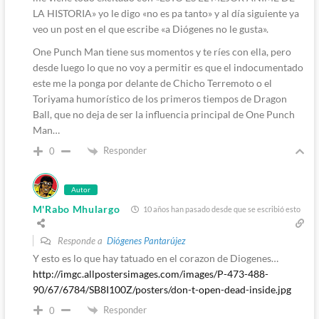
LA HISTORIA» yo le digo «no es pa tanto» y al día siguiente ya
veo un post en el que escribe «a Diógenes no le gusta».
One Punch Man tiene sus momentos y te ríes con ella, pero
desde luego lo que no voy a permitir es que el indocumentado
este me la ponga por delante de Chicho Terremoto o el
Toriyama humorístico de los primeros tiempos de Dragon
Ball, que no deja de ser la influencia principal de One Punch
Man…
Responder
0
Autor
M'Rabo Mhulargo
10 años han pasado desde que se escribió esto
Responde a
Diógenes Pantarújez
Y esto es lo que hay tatuado en el corazon de Diogenes…
http://imgc.allpostersimages.com/images/P-473-488-
90/67/6784/SB8I100Z/posters/don-t-open-dead-inside.jpg
Responder
0