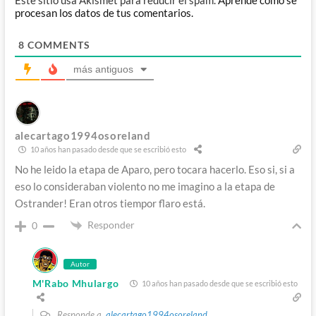
procesan los datos de tus comentarios.
8
COMMENTS
más antiguos
alecartago1994osoreland
10 años han pasado desde que se escribió esto
No he leido la etapa de Aparo, pero tocara hacerlo. Eso si, si a
eso lo consideraban violento no me imagino a la etapa de
Ostrander! Eran otros tiempor flaro está.
Responder
0
Autor
M'Rabo Mhulargo
10 años han pasado desde que se escribió esto
Responde a
alecartago1994osoreland