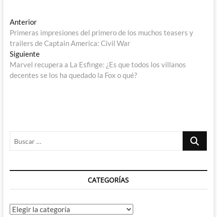
Navegación
Entrada
Anterior
anterior:
Primeras impresiones del primero de los muchos teasers y
de
trailers de Captain America: Civil War
entradas
Entrada
Siguiente
siguiente:
Marvel recupera a La Esfinge: ¿Es que todos los villanos
decentes se los ha quedado la Fox o qué?
Buscar
…
CATEGORÍAS
Categorías