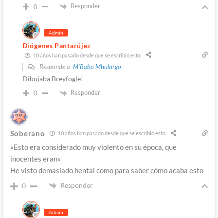
Responder
0
Admin
Diógenes Pantarújez
10 años han pasado desde que se escribió esto
Responde a
M'Rabo Mhulargo
Dibujaba Breyfogle!
Responder
0
Soberano
10 años han pasado desde que se escribió esto
«Esto era considerado muy violento en su época, que
inocentes eran»
He visto demasiado hentai como para saber cómo acaba esto
Responder
0
Admin