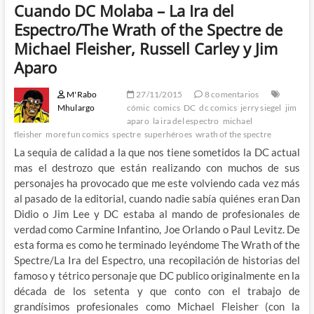
Cuando DC Molaba – La Ira del
Espectro/The Wrath of the Spectre de
Michael Fleisher, Russell Carley y Jim
Aparo
M'Rabo
27/11/2015
8 comentarios
Mhulargo
cómic
comics
DC
dc comics
jerry siegel
jim
aparo
la ira del espectro
michael
fleisher
more fun comics
spectre
superhéroes
wrath of the spectre
La sequia de calidad a la que nos tiene sometidos la DC actual
mas el destrozo que están realizando con muchos de sus
personajes ha provocado que me este volviendo cada vez más
al pasado de la editorial, cuando nadie sabía quiénes eran Dan
Didio o Jim Lee y DC estaba al mando de profesionales de
verdad como Carmine Infantino, Joe Orlando o Paul Levitz. De
esta forma es como he terminado leyéndome The Wrath of the
Spectre/La Ira del Espectro, una recopilación de historias del
famoso y tétrico personaje que DC publico originalmente en la
década de los setenta y que conto con el trabajo de
grandísimos profesionales como Michael Fleisher (con la