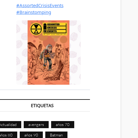
ETIQUETAS
Actualidad
avengers
años 70
años 80
años 90
Batman