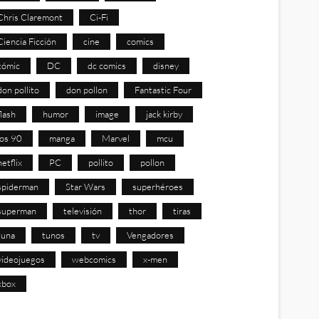
Chris Claremont
Ci-Fi
Ciencia Ficción
cine
comics
cómic
DC
dc comics
disney
don pollito
don pollon
Fantastic Four
flash
humor
image
jack kirby
los 90
manga
Marvel
mcu
netflix
PC
pollito
pollon
spiderman
Star Wars
superhéroes
superman
televisión
thor
tiras
tuna
tunos
tv
Vengadores
videojuegos
webcomics
x-men
xbox