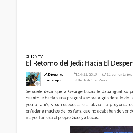
CINE Y TV
El Retorno del Jedi: Hacia El Despert
Diógenes
24/11/2015
11 comentarios
Pantarújez
of the Jedi
Star Wars
Se suele decir que a George Lucas le daba igual su p
cuanto le hacían una pregunta sobre algún detalle de la
you a fan?», y su respuesta era obviar la pregunta co
enfadar a muchos de los fans, que no acababan de ver de
mayor fan era el propio George Lucas.