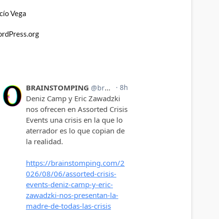
cío Vega
rdPress.org