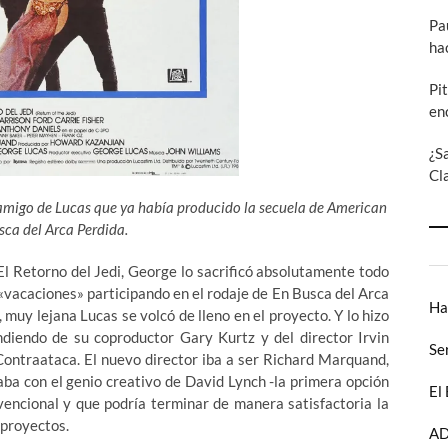
Pa
ha
Pi
en
¿S
Cl
 amigo de Lucas que ya había producido la secuela de American
usca del Arca Perdida.
El Retorno del Jedi, George lo sacrificó absolutamente todo
 «vacaciones» participando en
el rodaje de En Busca del Arca
Ha
 muy lejana Lucas se volcó de lleno en el proyecto. Y lo hizo
indiendo de su coproductor Gary Kurtz y del director Irvin
Se
Contraataca. El nuevo director iba a ser Richard Marquand,
aba con el genio creativo de David Lynch -la primera opción
El
encional y que podría terminar de manera satisfactoria la
 proyectos.
AD