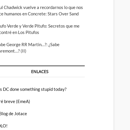
ul Chadwick vuelve a recordarnos lo que nos
ce humanos en Concrete: Stars Over Sand
tufo Verde y Verde Pitufo: Secretos que me
contré en Los Pitufos
abe George RR Martin…?: ¿Sabe
aremont…? (II)
ENLACES
s DC done something stupid today?
ré breve (EmeA)
 Blog de Jotace
LO!