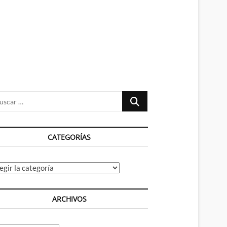
n
ú
Buscar
…
CATEGORÍAS
tegorías
ARCHIVOS