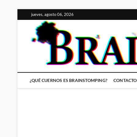
Saltar
jueves, agosto 06, 2026
al
contenido
¿QUÉ CUERNOS ES BRAINSTOMPING?
CONTACTO