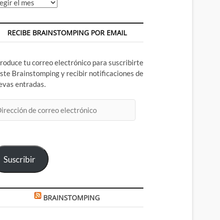
chivos
RECIBE BRAINSTOMPING POR EMAIL
troduce tu correo electrónico para suscribirte
este Brainstomping y recibir notificaciones de
evas entradas.
rección
rreo
ectrónico
Suscribir
BRAINSTOMPING