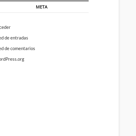
META
ceder
ed de entradas
ed de comentarios
rdPress.org